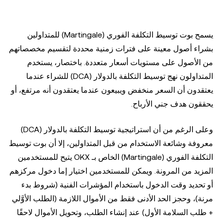
يسمح بوت توسيط التكلفة الفوري (Martingale) للمتداولين
بشراء أصول معينة على فترات زمنية محددة لتقسيم مخصصاتهم
من الأصول على مستويات أسعار متعددة. باختصار، يستخدم
المتداولون نهج توسيط التكلفة بالدولار (DCA) للشراء عندما
يعتقدون أن السعر منخفض ويبيعون عندما يعتقدون أنه مرتفع، أو
يحققون هدف جني الأرباح.
وعلى الرغم من أن استراتيجية توسيط التكلفة بالدولار (DCA)
معروفة وشائعة الاستخدام من قبل المتداولين، إلا أن بوت توسيط
التكلفة الفوري (Martingale) الخاص بـ OKX يتيح للمستخدمين
المزيد من المرونة. ويمكن للمستخدمين اختيار إما دخول مركزهم
أو تحديد وقت الدخول باستخدام المؤشرات الفنية (شروط بدء
مرنة)، وحجز الحد الأدنى فقط من الأموال اللازمة (الطلب الأوَّلي
+ طلب السلامة الأول) عند إنشاء الطلب، وتحويل الأموال لاحقًا