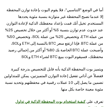
أما في الوضع "التناسبي"، فلا يقوم البوت بإعادة توازن المحفظة
إلا عندما تصبح المحفظة غير متوازنة بنسبة مئوية يحددها
المستخدم. تخيل أنك قمت بإعداد محفظتك الذكية لإعادة التوازن
عند حدوث عدم توازن بنسبة 5% أو أكثر من خلال تخصيص 25%
من عملة ETH، وتخصيص 25% من عملة SOL، وتخصيص 50%
من عملة BTC. فإذا ارتفع سعر BTC بالنسبة إلى ETH وSOL،
وأصبحت عملة BTC الخاصة بك 80% أو أكثر من إجمالي رصيد
محفظتك، فسيقوم البوت ببيع BTC لشراء ETH وSOL.
ويتميز بوت المحفظة الذكية بأنه قابل للتخصيص بدرجة كبيرة.
ففضلاً عن أداتي تفعيل إعادة التوازن المتميزتين، يمكن للمتداولين
تضمين ما يصل إلى 10 عملات رقمية في محفظتهم وتحديد نسبة
مئوية معينة خاصة بكل منها.
تعرف على
كيفية استخدام بوت المحفظة الذكية في تداول