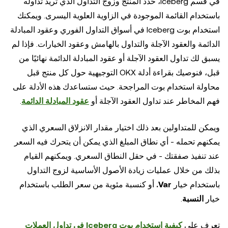
في قسم Iceberg، حدد المنتج وزوج التداول الذي تريد تداوله
باستخدام القائمة الموجودة في الزاوية العلوية اليسرى. ويمكنك
استخدام بوت Iceberg في أسواق التداول الفوري وعقود المبادلة
الدائمة والعقود الآجلة والتداول بالهامش وعقود الخيارات. فإذا لم
يسبق لك تداول العقود الآجلة أو عقود المبادلة الدائمة نهائيًا من
قبل، فنوصيك بقراءة أدلة OKX التوجيهية حول كل منتج قبل
محاولة استخدام بوت المراجحة. حيث ستساعدك هذه الأدلة على
فهم المخاطر عند تداول العقود الآجلة أو
عقود المبادلة الدائمة
.
ويمكن للمتداولين بعد ذلك اختيار مقدار الانزلاق السعري الذي
يمكنهم تحمله - أي نطاق المبلغ الذي يمكن أن يتحرك فيه السعر
عند تنفيذ صفقتك - في حقل النطاق السعري. ويمكنهم القيام
بذلك من خلال عمليات زيادة الأصول الأساسية لزوج التداول
باستخدام خيار
Var.
أو كنسبة مئوية من سعر الطلب باستخدام
خيار
النسبة
.
تعرف على
كيفية استخدام بوت Iceberg في تداول العملات