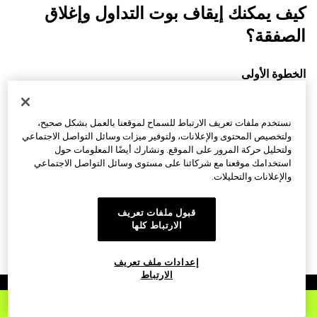
كيف يمكنك إيقاف بوت التداول وإغلاق
الصفقة؟
الخطوة الأولى
يمكنك الاطلاع على أي صفقات تداول قمت بإنشائها باستخدام
نستخدم ملفات تعريف الارتباط للسماح لموقعنا بالعمل بشكل صحيح،
بوت التداول في علامة تبويب
بوتات التداول
في لوحة معلومات
ولتخصيص المحتوى والإعلانات، ولتوفير ميزات وسائل التواصل الاجتماعي
التداول. وهنا يمكنك عرض تفاصيل صفقات التداول الخاصة بك،
ولتحليل حركة المرور على الموقع. ونشارك أيضًا المعلومات حول
استخدامك موقعنا مع شركائنا على مستوى وسائل التواصل الاجتماعي
بما في ذلك ربحيتها حتى الآن. كما يمكنك من خلال هذه الصفحة
والإعلانات والتحليلات.
أيضًا إيقاف عمل البوت يدويًا.
قبول ملفات تعريف
الخطوة الثانية
الارتباط كلها
إذا كنت تريد إيقاف بوت قيد التشغيل، فما عليك سوى النقر فوق
إعدادات ملف تعريف
الارتباط
إيقاف
بجوار الصفقة ذات الصلة.
OKX
استكشاف
تداول
المحفظة الاستثمارية
أنشِئ حساب
في OKX