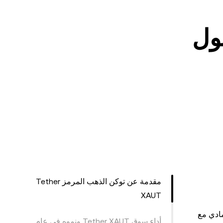
ول
مقدمة عن توكن الذهب المرمز Tether
XAUT
 المادي مع
أداء سوق Tether XAUT ونموه في عام