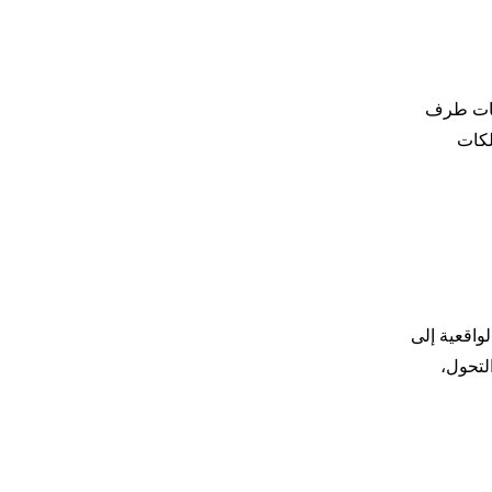
 شركات طرف
تلكات
 ترميز الأصول الواقعية إلى
تزايد على خيارات الاستثمار الآمنة والمدعومة بالأصول. يمثل نمو XAUT هذا التحول،