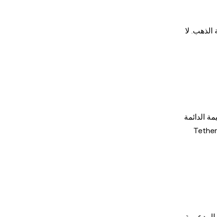
ناعة الذهب. لا
بين القيمة الدائمة
للذهب المادي والميزات المبتكرة لتقنية البلوكشين، يقدم XAUT للمستثمرين حلاً حديثًا لحماية وتنمية ثرواتهم. يضع هذا المزيج الفريد Tether
ات المدعومة