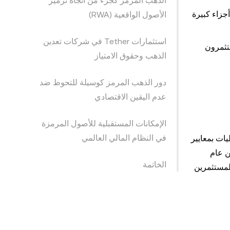
الذهب المرمز كجزء من اتجاه ترميز
ناسداك، توكن Tether Gold، حيث حولت أجزاء كبيرة
الأصول الواقعية (RWA)
استثمارات Tether في شركات تعدين
ًا متزايدًا بـ XAUT. يستخدم المستثمرون
الذهب وحقوق الامتياز
دور الذهب المرمز كوسيلة للتحوط ضد
عدم اليقين الاقتصادي
الإمكانات المستقبلية للأصول المرمزة
في النظام المالي العالمي
تياطيات بمعايير
 الخاص بـ Tether للربع الثالث من عام
الخاتمة
ر 2025. يوفر هذا الدعم القوي للمستثمرين