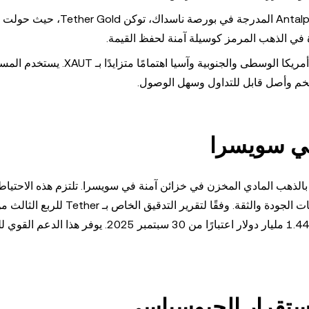
: تبنت مؤسسات بارزة، مثل شركة Antalpha المدرجة في بورصة 
: أظهرت الأسواق الناشئة في مناطق مثل أمريكا الوسطى والجنوبية وآسيا اهتمام
ضخم وأصل قابل للتداول وسهل الوصول.
في سويسرا
اذبية Tether XAUT هو دعمه الكامل بالذهب المادي المخزن في خزائن آمنة في سويسرا. تلتزم هذه الاح
"London Good Delivery" الصارمة، مما يضمن أعلى مستويات الجودة والثقة. وفقًا لتقرير التدقيق
2025، يتم دعم XAUT بـ 375,572 أونصة من الذهب، بقيمة 1.44 مليار دولار اعتبارًا من 30 سبتمب
استقرار الجيوسياسي