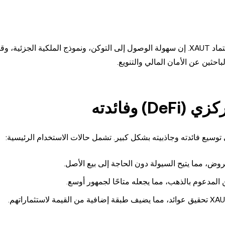
يدفع المستثمرون الأفراد، خاصة في الأسواق الناشئة، أيضًا اعتماد XAUT. إن سهولة الوصول إلى التوكن، ونموذج الملكية ال
باحثين عن الأمان المالي والتنويع.
المدعوم بالذهب، مما يجعله متاحًا لجمهور أوسع.