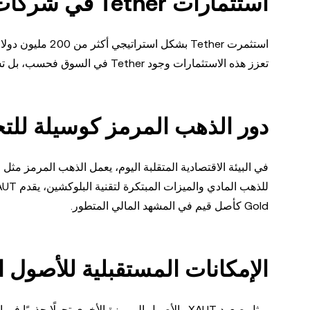
استثمارات Tether في شركات تعدين الذهب وحقوق الامتياز
استثمرت Tether ب
تعزز هذه الاستثمارات وجود Tether في السوق فحسب، بل تساهم أيضًا في استدامة ونمو نظام الذهب المرمز.
دور الذهب المرمز كوسيلة للت
Gold كأصل قيم في المشهد المالي المتطور.
الإمكانات المستقبلية للأصول 
يمثل صعود XAUT والأصول المرمزة الأخرى تحولًا ج