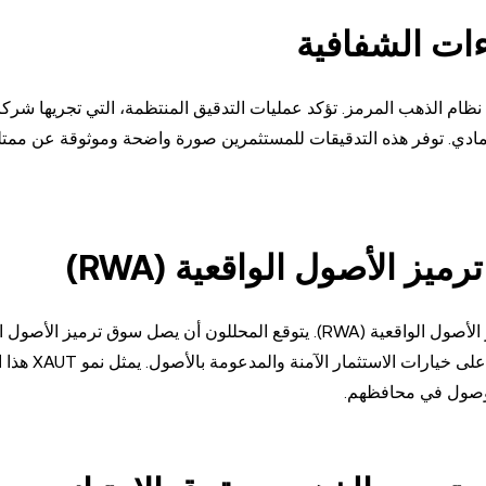
ناء الثقة داخل نظام الذهب المرمز. تؤكد عمليات التدقيق المنتظمة، التي تجريها
اطيات الذهب المادي. توفر هذه التدقيقات للمستثمرين صورة واضحة وموثوقة عن مم
ز الأصول الواقعية (RWA)
يعد الذهب المرمز، بقيادة XAUT، جزءًا من اتجاه أوسع لترميز الأصول الواقعية (RWA). يتوقع المحللون أن يصل سوق
16 تريليون دولار بحلول عام 2030، مدفوعًا بالطلب الم
لوصول في محافظهم.