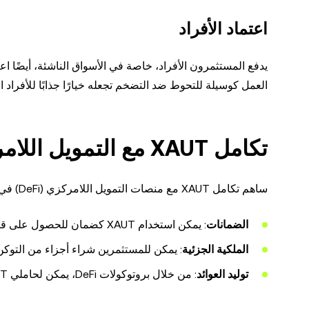
اعتماد الأفراد
العمل كوسيلة للتحوط ضد التضخم تجعله خيارًا جذابًا للأفراد ال
تكامل XAUT مع التمويل اللامركزي (DeFi) وفائدته
ساهم تكامل XAUT مع منصات التمويل اللامركزي (DeFi) في توسيع فائدته وجاذبيته بشكل كبير. تشمل حالات الاستخدام الرئيسية:
الضمانات
: يمكن استخدام XAUT كضمان للحصول على قروض، مما يتيح السيولة دون الحاجة إلى بيع الأصل.
الملكية الجزئية
: يمكن للمستثمرين شراء أجزاء من التوكن 
توليد العوائد
: من خلال بروتوكولات DeFi، يمكن لحاملي XAUT تحقيق عوائد، مما يضيف طبقة إضافية من القيمة لاستثماراتهم.