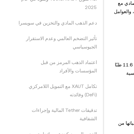
ليقين الاقتصادي مع
2025
Tether XAU في عام 2025، أدائه في السوق، والعوامل
دعم الذهب المادي والتخزين في سويسرا
تأثير التضخم العالمي وعدم الاستقرار
الجيوسياسي
اعتماد الذهب المرمز من قبل
في عام 2025، عزز Tether XAUT مكانته كأحد الأصول الرائدة في مجال الذهب المرمز. بحلول الربع الثالث، وصلت احتياطياته إلى 11.6 طنًا
المؤسسات والأفراد
ياسية
تكامل XAUT مع التمويل اللامركزي
(DeFi) وفائدته
تدقيقات Tether المالية وإجراءات
الشفافية
اتها من