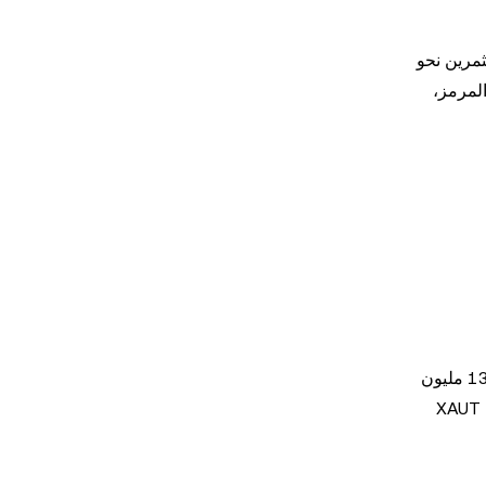
ستثمرين نحو
المرمز،
بدأ المستثمرون المؤسسيون في التعرف بشكل متزايد على قيمة XAUT. على سبيل المثال، يبرز قرار شركة Antalpha بتخصيص 134 مليون
دولار من خزائنها لتوكن Tether Gold الثقة المتزايدة في الذهب المرمز كأصل موثوق ومستقر. يشير هذا الاتجاه إلى إمكانية أن يصبح XAUT