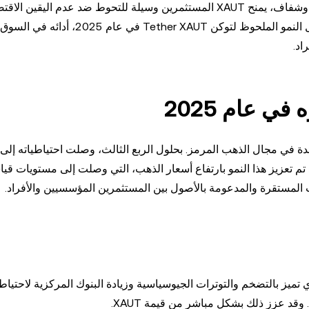
القدرات المتطورة لتقنية البلوكشين. كخيار استثماري مستقر وشفاف، يمنح XAUT المستثمرين وسيلة للتحوط ضد عدم ا
الاستفادة من مزايا الأصول المرمزة. في هذه المقالة، سنتناول النمو الملحوظ لتوكن T
اد.
ة سوقية بلغت 2.1 مليار دولار. وقد تم تعزيز هذا النمو بارتفاع أسعار الذهب، التي وصلت إلى مستويات ق
 تميز بالتضخم والتوترات الجيوسياسية وزيادة البنوك المركزية لاحتياطي
قد عزز ذلك بشكل مباشر من قيمة XAUT.