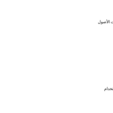
 استراتيجيات الأصول
ائيًا بشراء وحجز رموز HYPE باستخدام