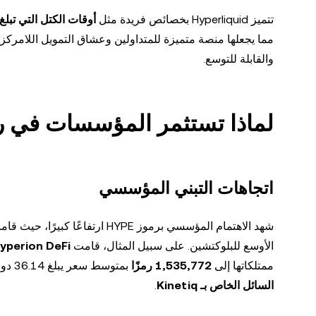
تتميز Hyperliquid بخصائص فريدة مثل
أوقات الكتل التي تبلغ 70 مللي ثاني
مما يجعلها منصة متميزة للمتداولين وعشاق التمويل اللامركزي
والقابلة للتوسع.
لماذا تستثمر المؤسسات في رموز 
اتجاهات التبني المؤسسي
شهد الاهتمام المؤسسي برموز YPE
الأوسع للبلوكتشين. على سبيل المثال، قامت
yperion DeFi
ممتلكاتها إلى
1,535,772 رمزًا
بمتوسط سعر يبلغ 36.14 دولارًا لكل رمز. تم تخصيص هذه الرموز للنشر في
السائل الخاص بـ Kinetiq
.