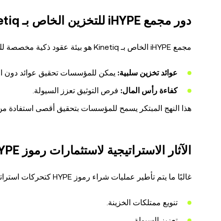
دور مجمع iHYPE للتخزين الخاص بـ Kinetiq
مجمع iHYPE الخاص بـ Kinetiq هو بيئة عقود ذكية مخصصة للمشاركين المؤسسيين. يقدم:
عوائد تخزين سلبية:
يمكن للمؤسسات تحقيق عوائد دون الح
كفاءة رأس المال:
فرص التوثيق تعزز السيولة.
هذا النهج المبتكر يسمح للمؤسسات بتحقيق أقصى استفادة من عوا
الآثار الاستراتيجية لاستثمارات رموز HYPE
غالبًا ما يتم تأطير عمليات شراء رموز HYPE كتحركات استراتيجية تهدف إلى:
تنويع ممتلكات الخزينة.
تعزيز السيولة.