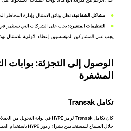
على الرغم من ميزاته الواعدة، تواجه عمليات الاستحواذ على رموز
مشاكل الشفافية:
تظل وثائق الامتثال وإدارة المخاطر ال
التنظيمات المتغيرة:
يجب على الشركات التي تستثمر في HYPE التنقل في بيئات تنظيمية معقدة ومتغير
يجب على المشاركين المؤسسيين إعطاء الأولوية للامتثال لهذ
الوصول إلى التجزئة: بوابات ال
المشفرة
تكامل Transak
كان تكامل Transak لرمز HYPE في بوا
خلال السماح للمستخدمين بشراء رموز HYPE باستخدام العملات الورقية مثل