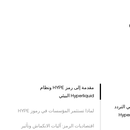
مقدمة إلى رمز HYPE ونظام
Hyperliquid البيئي
ل عالي التردد
لماذا تستثمر المؤسسات في رموز HYPE
Hyper البيئي، يخدم HYPE غرضين رئيسيين: يعمل كرمز غاز لـ HyperEVM
اقتصاديات الرمز: آليات الانكماش وتأثير