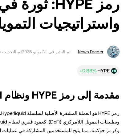
رمز HYPE: ثو
واستراتيجيات التمو
News Feeder
تم النشر في
تم التحديث في ‏31 يولي
HYPE
مقدمة إلى رمز HYPE ونظام Hyperliquid البيئي
ر
وكرمز حوكمة، مما يتيح للمستخدمين المشاركة في عمليات اتخ