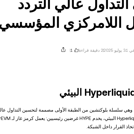
رة في التداول عالي التردد
يل اللامركزي المؤسسي
و 2025
2 دقيقة قراءة
مز HYPE هو العملة المشفرة الأصلية لسلسلة Hyperliquid، وهي سلسلة بلوكتشين من الطبقة الأولى مصممة لتحسين التداو
وتطبيقات التمويل اللامركزي (DeFi). كعمود فقري لنظام liquid
اذ القرار داخل الشبكة.