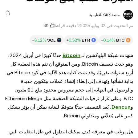
منصة OKX التعليمية
تم التحديث في ‏02 يوليو 2025
2 دقيقة قراءة
SOL
ETH
BTC
شهدت شبكة البلوكشين لـ
Bitcoin
حدثًا كبيرًا في أبريل 2024،
وهو حدث تنصيف Bitcoin. ومن المتوقع أن تتم هذه العملية كل
أربع سنوات تقريبًا، وقد تمت كتابة هذه الآلية في كود Bitcoin في
بداية نشأتها وتهدف إلى إبطاء إنشاء عملات بيتكوين جديدة
والوصول في النهاية إلى حجم معروض محدود يبلغ 21 مليون
BTC. وعلى غرار ترقيات الشبكة الضخمة مثل Ethereum Merge
و
Dencun
، يُعد التنصيف حدثًا متوقعًا للغاية يمكن أن يؤثر بشكل
كبير على مُعدِّني ومتداولي Bitcoin.
هل ترغب في معرفة كيف يمكنك التداول في ظل التقلبات التي