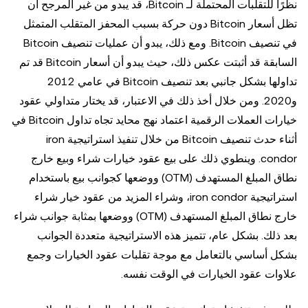
نظرًا للتقلبات المحتملة لـ Bitcoin، قد يبدو من غير المرجح أن
تظل أسعار Bitcoin دون حركة بسبب المحفز المتقلب المتمثل
في تنصيف Bitcoin. ومع ذلك، يبدو أن عمليات تنصيف Bitcoin
السابقة قد أثبتت عكس ذلك، حيث يبدو أن أسعار Bitcoin قد تم
تداولها بشكل جانبي بعد تنصيف Bitcoin في عامي 2012
و2020. ومن خلال أخذ ذلك في الاعتبار، قد يختار متداولي عقود
خيارات العملات الرقمية اعتماد نهج محايد تجاه تداول Bitcoin في
أثناء حدث تنصيف Bitcoin من خلال تنفيذ استراتيجية iron
condor. وينطوي ذلك على بيع عقود خيارات شراء وبيع خارج
نطاق المبلغ المستهدف (OTM) ووضعها كجوانب بيع باستخدام
استراتيجية iron condor، وشراء المزيد من عقود خيار شراء
خارج نطاق المبلغ المستهدف (OTM) ووضعها بمثابة جوانب شراء
بعد ذلك. بشكل عام، تتميز هذه الاستراتيجية متعددة الجوانب
بشكل أساسي بالتعامل مع موجة تقلبات عقود الخيارات وجمع
علاوات عقود الخيارات في الوقت نفسه.