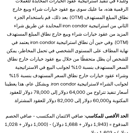
وللبدء في تنفيذ استراتيجية عقود الخيارات المحايدة للعملات
الرقمية هذه، ما عليك سوى بيع عقود خيارات شراء وبيع خارج
نطاق المبلغ المستهدف (OTM). بعد ذلك، قم باستخدام الجزء
الثاني من استراتيجية iron condor المحايدة عن طريق شراء
المزيد من عقود خيارات شراء وبيع خارج نطاق المبلغ المستهدف
(OTM). وفي حين أن نطاق استراتيجية iron condor يعتمد في
نهاية المطاف على المستوى الشخصي في تحمل المخاطر، يمكن
للشخص أن يظل متحفظًا من خلال بيع عقود خيارات خارج نطاق
السعر المستهدف بنسبة 10% لجوانب البيع في الاستراتيجية
وشراء عقود خيارات خارج نطاق السعر المستهدف بنسبة 15%
لجوانب الشراء لاستراتيجية iron condor. وبشكل عام، هذا يعطينا
أسعار تنفيذ تتراوح من 64,000 دولار إلى 78,000 دولار للعقود
المكتوبة و60,000 دولار إلى 82,000 دولار للعقود المشتراة.
الحد الأقصى للمكاسب
: صافي الائتمان المكتسب - صافي الخصم
المدفوع = (1,943 دولار + 1,688 دولار) - (1,000 دولار + 1,028
دولار) = 1,603 دولار