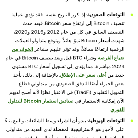
التوقعات الصعودية
: إذا كرر التاريخ نفسه، فقد تؤدي عملية
تنصيف Bitcoin إلى ارتفاع سعر Bitcoin. فبعد حدث
التنصيف السابق في كل من عام 2012 و2016 و2020،
شهدت أسعار Bitcoin نموًا هائلاً. ويتوقع متداولو العملات
الرقمية ارتفاعًا مماثلاً، وقد تؤثر عليهم مشاعر
الخوف من
ضياع الفرصة
وشراء BTC قبل وبعد تنصيف Bitcoin في عام
2024 مباشرة، مما يؤدي إلى تسجيل أسعار BTC مستوى
جديد من
أعلى سعر على الإطلاق
. بالإضافة إلى ذلك، يأخذ
بعض الخبراء أيضًا التدفق الصعودي من متداولي قطاع
التمويل التقليدي (TradFi) في الاعتبار نظرًا لأنه أصبح لديهم
الآن إمكانية الاستثمار في
صناديق استثمار Bitcoin للتداول
الفوري
.
التوقعات الهبوطية
: يبدو أن الشراء وسط الشائعات والبيع بناءً
على الأخبار هو الاستراتيجية المفضلة لدى العديد من متداولي
العملات الرقمية، حيث يعتقد البعض أن السوق قد تم تسعير