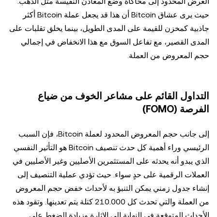
العرض المحدود إلى محاكاة وضع المعادن النفيسة مثل الذهب.
حيث يرى عشاق Bitcoin أن هذا قد يجعل عملة Bitcoin أكثر
جاذبية كمخزن للقيمة على المدى الطويل، بينما يخلق تقلبات على
المدى القصير، مع تفاعل السوق مع هذا الانخفاض في إجمالي
حجم المعروض من العملة.
التداول القائم على مشاعر الخوف من ضياع
الفرصة (FOMO)
إلى جانب حجم المعروض المحدود لعملة Bitcoin، فإن السبب
الرئيسي وراء أهمية كل حدث تنصيف Bitcoin هو التأثير النفسي
الذي يبدو أنه يحدثه على المستثمرين الأصليين وغير الأصليين في
العملات الرقمية على حدٍ سواء. حيث تؤدي عملية التنصيف إلى
إنشاء جدول زمني يمكن التنبؤ به لأحداث خفض حجم المعروض
من العملة والتي تحدث كل 210.000 كتلة يتم تعدينها. وتقود هذه
الأحداث المتوقعة في النهاية إلى الإثارة وزيادة الضغط على