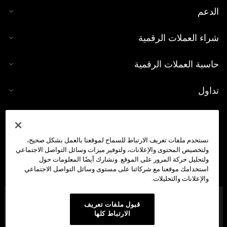
الدعم
شراء العملات الرقمية
حاسبة العملات الرقمية
تداول
نستخدم ملفات تعريف الارتباط للسماح لموقعنا بالعمل بشكل صحيح،
ولتخصيص المحتوى والإعلانات، ولتوفير ميزات وسائل التواصل الاجتماعي
ولتحليل حركة المرور على الموقع. ونشارك أيضًا المعلومات حول
استخدامك موقعنا مع شركائنا على مستوى وسائل التواصل الاجتماعي
والإعلانات والتحليلات.
شركة OKX Middle East Fintech FZE مُرخَّصة من هيئة تنظيم
قبول ملفات تعريف
الأصول الافتراضية في دبي (VARA) بموجب الرقم المرجعي:
الارتباط كلها
VL/23/12/003 لتقديم: (1) خدمات تداول الأصول الافتراضية، (2)
وخدمات إقراض الأصول الافتراضية واقتراضها، (3) وخدمات إدارة