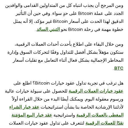
ومن المرجح أن يجذب انتباه كل من المتداولين القدامى والوافدين
الجدد على عملة Bitcoin على حدٍ سواء. وفي حين أن التأثير
الدقيق لهذا الحدث على أسعار Bitcoin غير مؤكد، إلا أنه يمثل
خطوة مهمة في رحلة Bitcoin نحو
التبني السائد
.
ومن خلال البقاء على اطلاع بأحدث أحداث العملات الرقمية،
ستكون مؤهلاً بشكل أفضل للتداول وفقًا لتحركات السوق وإدارة
المخاطر الإجمالية بشكل فعال أثناء التعامل مع تقلبات أسعار
.
BTC
هل ترغب في تجربة تداول عقود خيارات Bitcoin؟ اطلع على
عقود خيارات العملات الرقمية
للحصول على سيولة خيارات عالية
ورسوم معقولة اليوم. ويمكنك أيضًا البدء من خلال القراءة أولاً
لأدلتنا الإرشادية الخاصة بنا بشأن استراتيجيات
عقد خيار الشراء
المغطى بالعملات الرقمية
واستراتيجية
عقد خيار البيع المؤمَنة
نقدًا للعملات الرقمية
لتتعرف على تداول عقود خيارات العملات