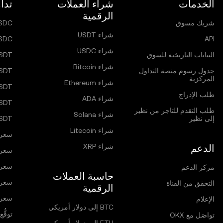
الخدمات
شراء العملات
تدا
الرقمية
شريك مسوق
SDC
شراء USDT
SDC
API
شراء USDC
البيانات التاريخية للسوق
SDT
شراء Bitcoin
جدول رسوم منصة التداول
SDT
المركزية
شراء Ethereum
USDT
طلب الإدراج
شراء ADA
SDT
طلب التقدم للتاجر من نظير
شراء Solana
إلى نظير
USDT
شراء Litecoin
سعر itcoin
الدعم
شراء XRP
سعر hereum
سعر  Network
مركز الدعم
حاسبة العملات
سعر olana
التحقق من القناة
الرقمية
سعر RP
الإعلام
BTC إلى دولار أمريكي
توقُّع ا
تواصَل مع OKX