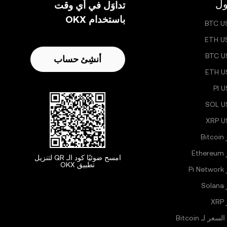
ول
تداوَل في أي وقت
باستخدام OKX
BTC U
ETH U
BTC U
أنشِئ حساب
ETH U
PI 
SOL U
XRP 
B
Et
امسح ضوئيًا كود الـ QR لتنزيل
تطبيق OKX
Pi
S
X
لسعر لـ Bitcoin