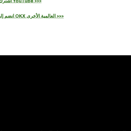
اشترك بقناتنا على YouTube >>>
انضم إلى مجتمعات OKX العالمية الأخرى >>>