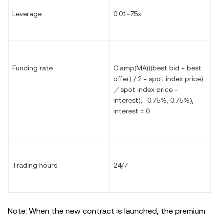
Leverage
0.01~75x
Funding rate
Clamp(MA(((best bid + best
offer) / 2 - spot index price)
／spot index price -
interest), -0.75%, 0.75%),
interest = 0
Trading hours
24/7
Note: When the new contract is launched, the premium