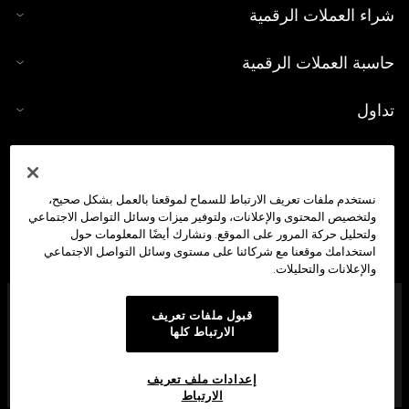
شراء العملات الرقمية
حاسبة العملات الرقمية
تداول
نستخدم ملفات تعريف الارتباط للسماح لموقعنا بالعمل بشكل صحيح،
ولتخصيص المحتوى والإعلانات، ولتوفير ميزات وسائل التواصل الاجتماعي
ولتحليل حركة المرور على الموقع. ونشارك أيضًا المعلومات حول
استخدامك موقعنا مع شركائنا على مستوى وسائل التواصل الاجتماعي
والإعلانات والتحليلات.
شركة OKX Middle East Fintech FZE مُرخَّصة من هيئة تنظيم
قبول ملفات تعريف
الأصول الافتراضية في دبي (VARA) بموجب الرقم المرجعي:
الارتباط كلها
VL/23/12/003 لتقديم: (1) خدمات تداول الأصول الافتراضية، (2)
وخدمات إقراض الأصول الافتراضية واقتراضها، (3) وخدمات إدارة
الأصول الافتراضية والاستثمار فيها، (4) وخدمات وسيط-تاجر
إعدادات ملف تعريف
الأصول الافتراضية. منطقة وان سنترال، دبي، الإمارات
الارتباط