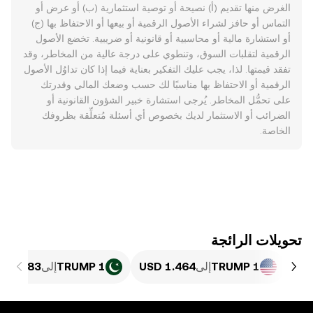
الغرض منها تقديم (أ) نصيحة أو توصية استثمارية (ب) أو عرض أو
التماس أو حافز لشراء الأصول الرقمية أو بيعها أو الاحتفاظ بها (ج)
أو استشارة مالية أو محاسبية أو قانونية أو ضريبية. تخضع الأصول
الرقمية لتقلبات السوق، وتنطوي على درجة عالية من المخاطر، وقد
تفقد قيمتها. لذا، يجب عليك التفكير بعناية فيما إذا كان تداوُل الأصول
الرقمية أو الاحتفاظ بها مناسبًا لك حسب وضعك المالي وقدرتك
على تحمُّل المخاطر. يُرجى استشارة خبير الشؤون القانونية أو
الضرائب أو الاستثمار لديك بخصوص أي أسئلة مُتعلِّقة بظروفك
الخاصة.
تحويلات الرائجة
1 TRUMP
إلى
1 TRUMP
إلى