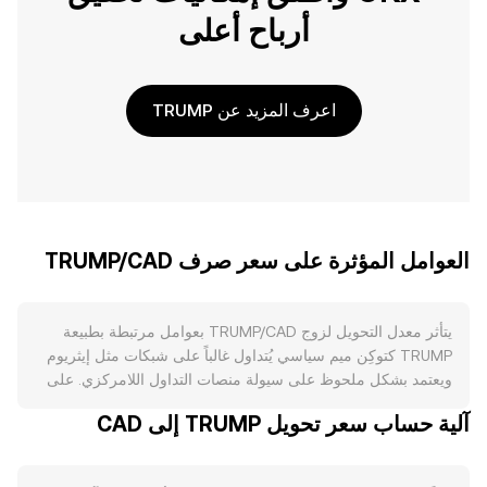
أرباح أعلى
اعرف المزيد عن TRUMP
العوامل المؤثرة على سعر صرف TRUMP/CAD
يتأثر معدل التحويل لزوج TRUMP/CAD بعوامل مرتبطة بطبيعة
TRUMP كتوكِن ميم سياسي يُتداول غالباً على شبكات مثل إيثريوم
ويعتمد بشكل ملحوظ على سيولة منصات التداول اللامركزي. على
جانب المعروض، يحدد العقد الذكي لـ TRUMP قواعد الإصدار
آلية حساب سعر تحويل TRUMP إلى CAD
والتوريد بعد الإطلاق: بعض الإصدارات الشائعة من TRUMP تعمل
بإمداد ثابت أو مقفل، وأخرى قد تتضمن آليات حرق مرتبطة برسوم
التداول أو إضافات سيولة، ما يقلل المعروض المتداول عند ازدياد