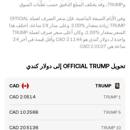
وبالتالي فإن أي فرق أساس في USDT مقابل CAD أو تحركات زوج
التمويل في أسواق العقود الدائمة (إن وُجدت لـ TRUMP)، تواريخ
و‏TRUMP، وقد يختلف المبلغ الدقيق حسب تقلُّبات السوق.
USD/CAD ينعكس مباشرة على اقتباس TRUMP/CAD. وأخيراً،
تسوية الخيارات على المنصات الداعمة، وتدفقات الحيتان على
يعمل نشاط المراجحة بين المنصات كقوة استقرار مؤثرة عبر شراء
السلاسل (مثل تحويلات كبيرة إلى ومن مجمعات السيولة)، دوراً في
وفي الأيام السبعة الماضية، فإن سعر الصرف لعملة ‏OFFICIAL
TRUMP في المنصات الأرخص وبيعه في الأغلى، لكنه ليس كاملاً؛ إذ
تحريك السعر قصير الأجل، خصوصاً مع اعتماد سيولة TRUMP على
TRUMP ‏زيادة بمقدار ‏‏‎2.00‎%‎‏. وعلى مدار 24 ساعة، اختلف هذا
يمكن لتكاليف السحب والإيداع، أزمنة التسوية على السلاسل،
مجمعات AMM حيث قد يؤدي تغيّر كبير في أحد الأطراف إلى
السعر بمقدار ‏‎1.00‎%‎‏، وكان أعلى سعر صرف لعملة TRUMP
والرسوم أن تؤخر تقارب الأسعار أو تبقي على فروقات طفيفة
انزلاقات أكبر مقارنة بالأصول الأكثر نضجاً.
مستمرة.
واحدة لـ دولار كندي هو ‏‎2.1144‏‏ CAD وأقل قيمة في آخر 24
ساعة هي ‏‎2.0107‏‏ CAD.
تحويل ‏OFFICIAL TRUMP إلى ‏دولار كندي
CAD
TRUMP