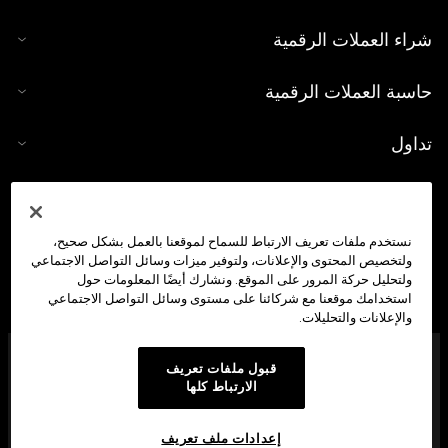
شراء العملات الرقمية
حاسبة العملات الرقمية
تداول
نستخدم ملفات تعريف الارتباط للسماح لموقعنا بالعمل بشكل صحيح،
ولتخصيص المحتوى والإعلانات، ولتوفير ميزات وسائل التواصل الاجتماعي
ولتحليل حركة المرور على الموقع. ونشارك أيضًا المعلومات حول
استخدامك موقعنا مع شركائنا على مستوى وسائل التواصل الاجتماعي
والإعلانات والتحليلات.
شركة OKX Middle East Fintech FZE مُرخَّصة من هيئة تنظيم
قبول ملفات تعريف
الأصول الافتراضية في دبي (VARA) بموجب الرقم المرجعي:
الارتباط كلها
VL/23/12/003 لتقديم: (1) خدمات تداول الأصول الافتراضية، (2)
وخدمات إقراض الأصول الافتراضية واقتراضها، (3) وخدمات إدارة
الأصول الافتراضية والاستثمار فيها، (4) وخدمات وسيط-تاجر
إعدادات ملف تعريف