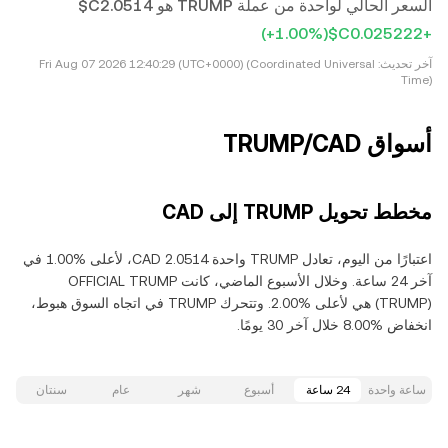
السعر الحالي لواحدة من عملة TRUMP هو ‏‎‏‎2.0514‏‏C$‏
(‏‎+1.00‎%‎‏)
آخر تحديث:
Fri Aug 07 2026 12:40:29 (UTC+0000) (Coordinated Universal
Time)
أسواق TRUMP/CAD
مخطط تحويل TRUMP إلى CAD
اعتبارًا من اليوم، تعادل TRUMP واحدة ‏‎‏‎2.0514‏‏ CAD‏، لأعلى‏ ‏‎1.00‎%‎‏ في
(TRUMP) هي لأعلى‏ ‏‎2.00‎%‎‏. وتتحرك TRUMP في اتجاه السوق هبوط‏،
انخفاض‏ ‏‎8.00‎%‎‏ خلال آخر 30 يومًا.
ساعة واحدة
24 ساعة
أسبوع
شهر
عام
سنتان