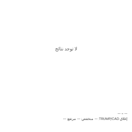
لا توجد نتائج
‏-- ~ ‎--‏
إغلاق TRUMP/CAD: --
منخفض: --
مرتفع: --