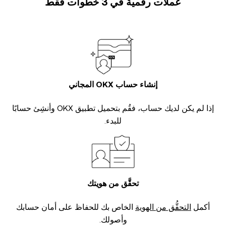
عملات رقمية في 3 خطوات فقط
إنشاء حساب OKX المجاني
إذا لم يكن لديك حساب، فقُم بتحميل تطبيق OKX وأنشِئ حسابًا
للبدء.
تحقَّق من هويتك
أكمل
التحقُّق من الهوية
الخاص بك للحفاظ على أمان حسابك
وأصولك.