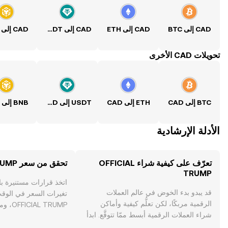
CAD إلى BTC
CAD إلى ETH
CAD إلى USDT
CAD إلى BNB
تحويلات CAD الأخرى
BTC إلى CAD
ETH إلى CAD
USDT إلى CAD
BNB إلى CAD
الأدلة الإرشادية
تعرّف على كيفية شراء OFFICIAL
تحقق من سعر OFFICIAL TRUMP
TRUMP
اتخذ قرارات مستنيرة ب
قد يبدو بدء الخوض في عالم العملات
تغيرات السعر في الوقت
الرقمية مربكًا، لكن تعلُّم كيفية وأماكن
L TRUMP
شراء العملات الرقمية أبسط ممّا تتوقَّع. ابدأ
والأخبار والمزيد.
رحلتك على تطبيق OKX للجوال، أو هنا على