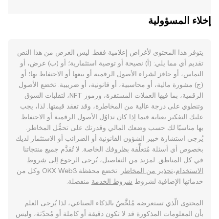
إخلاء المسؤولية
يتوفر هذا المحتوى لأغراض إعلامية فقط. ليس الغرض من هذا النص
تقديم أي مما يلي: (أ) نصيحة أو توصية استثمارية؛ أو (ب) عرض، أو
التماس، أو حافز لشراء الأصول الرقمية أو بيعها أو الاحتفاظ بها؛ أو
(ج) مشورة مالية، أو محاسبية، أو قانونية، أو ضريبية. تخضع الأصول
الرقمية، بما فيها العملات المستقرة، ورموز NFT، لتقلبات السوق
وتنطوي على درجة عالية من المخاطرة، وقد تفقد قيمتها. لذا، يجب
عليك التفكير بعناية فيما إذا كان تداوُل الأصول الرقمية أو الاحتفاظ
بها مناسبًا لك حسب وضعك المالي وقدرتك على تحمُّل المخاطر.
يُرجى استشارة خبير الشؤون القانونية أو الضرائب أو الاستثمار لديك
بخصوص أي أسئلة مُتعلِّقة بظروفك الخاصة. لا تُقدَّم جميع منتجاتنا
في كل المناطق. لمزيد من التفاصيل، يُرجى الرجوع إلى
شروط
الاستخدام
،
تحذير من المخاطر
. تخضع محفظة OKX Web3 وكل من
خدماتها الإضافية لشروط
شروط الخدمة
منفصلة.
المحتوى الّذي تستعرضه مُلخَّصٌ بالذكاء الصناعي، لذا يُرجى العلم
بأن المعلومات المذكورة قد لا تكون دقيقة أو كاملة أو مُحدّثة، وليس