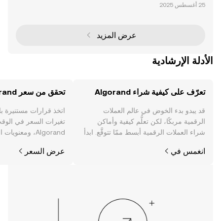
تت Algorand نفسها كبلوكشين عالي الأداء، مستفيدة من آ
لية الإجماع "الدليل النقي على الحصة" (PPoS) لتقديم حلول
سيولة مبتكرة. مع التركيز على الوصول، الاس
عرض المزيد
الأدلة الإرشادية
تعرّف على كيفية شراء Algorand
تحقق من سعر Algorand
قد يبدو بدء الخوض في عالم العملات
اتخذ قرارات مستنيرة ب
الرقمية مربكًا، لكن تعلُّم كيفية وأماكن
تغيرات السعر في الوقت
شراء العملات الرقمية أبسط ممّا تتوقَّع. ابدأ
Algorand، ومعنوي
رحلتك على تطبيق OKX للجوال، أو هنا على
والمزيد.
انغمس في
عرض السعر
الويب.