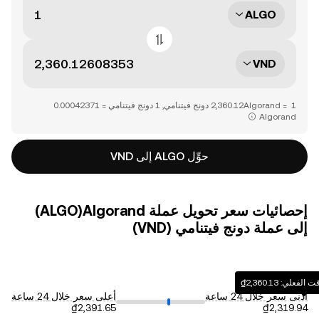
ALGO
VND
Algorand‏‏
حوِّل ALGO إلى VND
إحصائيات سعر تحويل عملة ‏Algorand(‏ALGO)
إلى عملة ‏دونج فيتنامي (‏VND)
 ‏‎‏‎2,360.13‏‏₫‏
أدنى سعر خلال 24 ساعة
أعلى سعر خلال 24 ساعة