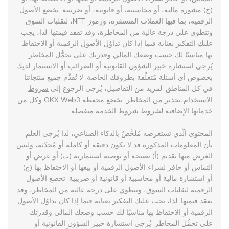
(ج) مشورة مالية، أو محاسبية، أو قانونية، أو ضريبية. تخضع الأصول
الرقمية، بما فيها العملات المستقرة، ورموز NFT، لتقلبات السوق
وتنطوي على درجة عالية من المخاطرة، وقد تفقد قيمتها. لذا، يجب
عليك التفكير بعناية فيما إذا كان تداوُل الأصول الرقمية أو الاحتفاظ
بها مناسبًا لك حسب وضعك المالي وقدرتك على تحمُّل المخاطر.
يُرجى استشارة خبير الشؤون القانونية أو الضرائب أو الاستثمار لديك
بخصوص أي أسئلة مُتعلِّقة بظروفك الخاصة. لا تُقدَّم جميع منتجاتنا
في كل المناطق. لمزيد من التفاصيل، يُرجى الرجوع إلى
شروط
الاستخدام
،
تحذير من المخاطر
. تخضع محفظة OKX Web3 وكل من
خدماتها الإضافية لشروط
شروط الخدمة
منفصلة.
المحتوى الّذي تستعرضه مُلخَّصٌ بالذكاء الصناعي، لذا يُرجى العلم
بأن المعلومات المذكورة قد لا تكون دقيقة أو كاملة أو مُحدّثة، وليس
الغرض منها تقديم (أ) نصيحة أو توصية استثمارية (ب) أو عرض أو
التماس أو حافز لشراء الأصول الرقمية أو بيعها أو الاحتفاظ بها (ج)
أو استشارة مالية أو محاسبية أو قانونية أو ضريبية. تخضع الأصول
الرقمية لتقلبات السوق، وتنطوي على درجة عالية من المخاطر، وقد
تفقد قيمتها. لذا، يجب عليك التفكير بعناية فيما إذا كان تداوُل الأصول
الرقمية أو الاحتفاظ بها مناسبًا لك حسب وضعك المالي وقدرتك
على تحمُّل المخاطر. يُرجى استشارة خبير الشؤون القانونية أو