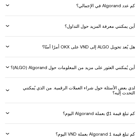
كم عدد Algorand في الإجمالي؟
أين يمكنني معرفة المزيد حول التداول؟
هل يُعد تحويل ALGO إلى VND على OKX أمرًا آمنًا؟
أين يُمكنني العثور على مزيد من المعلومات حول ‏Algorand (‏ALGO)؟
لدي بعض الأسئلة حول شراء العملات الرقمية. من الذي يُمكنني
التحدث إليه؟
كم تبلغ قيمة 1‏₫ بعملة ‏Algorand اليوم؟
كم تبلغ قيمة 1 ‏Algorand بعملة ‏VND اليوم؟