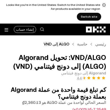
Looks like you're in the United States. Switch to the United States site
for products available in your region.
Switch site
التخطي إلى المحتوى الأساسي
إنشاء حساب
رئيسي
حاسبة
ALGO إلى VND
‏ALGO/‏VND: تحويل ‏Algorand
(‏ALGO) إلى ‏دونج فيتنامي (‏VND)
Algorand إلى دونج فيتنامي
كم تبلغ قيمة واحدة من عملة ‏Algorand
بعملة ‏دونج فيتنامي؟
السعر الحالي لواحدة من عملة ALGO هو ‏‎‏‎2,360.13‏‏₫‏
(‏‎+0.00‎%‎‏)