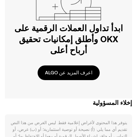
ابدأ تداول العملات الرقمية على
OKX وأطلق إمكانيات تحقيق
أرباح أعلى
اعرف المزيد عن ALGO
إخلاء المسؤولية
يتوفر هذا المحتوى لأغراض إعلامية فقط. ليس الغرض من هذا النص
تقديم أي مما يلي: (أ) نصيحة أو توصية استثمارية؛ أو (ب) عرض، أو
التماس، أو حافز لشراء الأصول الرقمية أو بيعها أو الاحتفاظ بها؛ أو