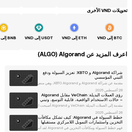
تحويلات VND الأخرى
BTC إلى VND
ETH إلى VND
USDT إلى VND
BNB إلى VND
اعرف المزيد عن‏ Algorand (‏ALGO)
شراكة Algorand و XBTO: تعزيز السيولة ودفع
التبني المؤسسي
مقدمة عن شراكة Algorand و XBTO Algorand، وهي منص
ة بلوكتشين رائدة تشتهر بآلية الإجماع Pure Proof-of-Stak
e (PPoS)، دخلت في شراكة استراتيجية مع XBTO، وهي شر
رؤى العملات البديلة: VeChain مقابل Algorand
كة عالمية رائدة في إدارة الأصول الرقمية المؤسسي
– حالات الاستخدام الواقعية، قابلية التوسع، وتبني
المؤسسات
مقدمة إلى العملات البديلة: VeChain و Algorand أصبحت ا
لعملات البديلة جزءًا لا يتجزأ من نظام العملات الرقمية، حيث
تقدم حلولًا مبتكرة للتحديات الواقعية. من بين أبرز العملات ال
خطط السيولة في Algorand: كيف تشكل مكافآت
بديلة VeChain (VET) و Algora
التخزين واستثمارات التمويل اللامركزي مستقبلها
فهم خطط السيولة ومكافآت التخزين في Algorand لقد أثب