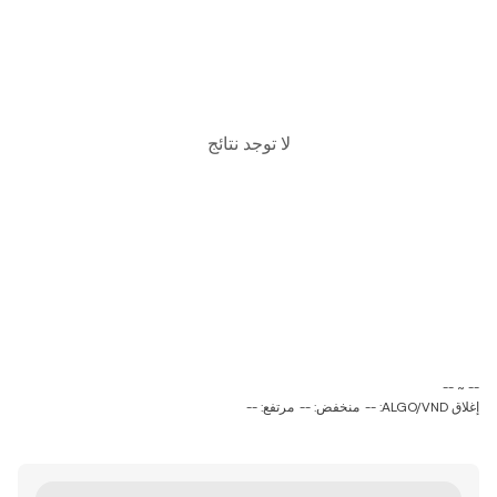
لا توجد نتائج
‏-- ~ ‎--‏
إغلاق ALGO/VND: --
منخفض: --
مرتفع: --