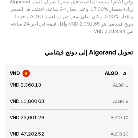
وفي الأيام السبعة الماضية، فإن سعر الصرف لعملة ‏Algorand
الوقت، لكنه لا يلغِ الاختلافات تماماً بسبب تكاليف التحويل، وتأخر
‏زيادة بمقدار ‏‏‎17.00‎%‎‏. وعلى مدار 24 ساعة، اختلف هذا السعر
التحويلات، ومخاطر السوق.
بمقدار ‏‎0.00‎%‎‏، وكان أعلى سعر صرف لعملة ALGO واحدة لـ
دونج فيتنامي هو ‏‎2,391.65‏‏ VND وأقل قيمة في آخر 24 ساعة
هي ‏‎2,319.94‏‏ VND.
تحويل ‏Algorand إلى ‏دونج فيتنامي
VND
ALGO