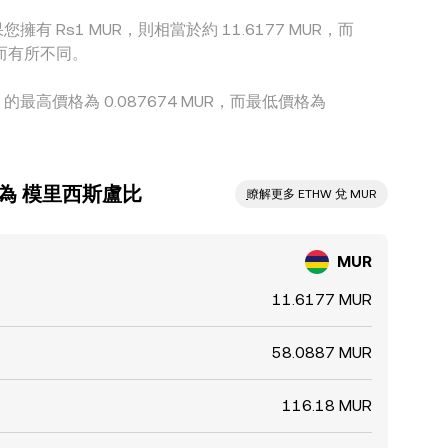
果您擁有 Rs1 MUR，則相當於約 11.6177 MUR，而
動而有所不同。
比 的最高價格為 0.087674 MUR，而最低價格為
兌換為 模里西斯盧比
ִִִִִִִִִִִִִִִִִִִִִִִִִִִִִִִִִִִִִִִִִִִִִִִ瞭解更多 ETHW 兌 MUR
MUR
11.6177 MUR
58.0887 MUR
116.18 MUR