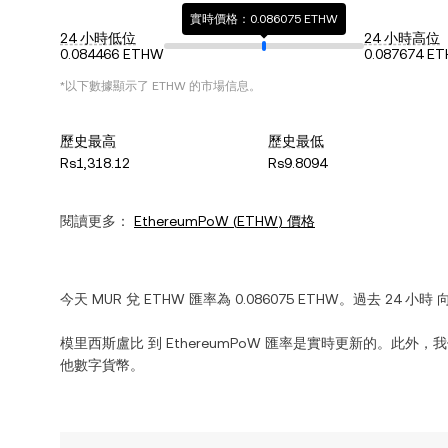
實時價格：0.086075 ETHW
24 小時低位
24 小時高位
0.084466 ETHW
0.087674 E
*以下數據顯示了
ETHW
的市場信息。
歷史最高
歷史最低
Rs1,318.12
Rs9.8094
閱讀更多：
EthereumPoW
(
ETHW
) 價格
今天
MUR
兌
ETHW
匯率為
0.086075
ETHW
。過去 24 小時
模里西斯盧比
到
EthereumPoW
匯率是實時更新的。此外，我
他數字貨幣。