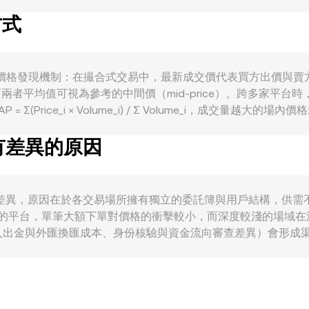
、進出口付款節奏也會改變市場對 MUR 的現貨偏好。宏觀層面
方式
度、交易所上/下架消息）亦會直接影響 MUR 兌 ETHW 的定價，而
面，毛里求斯對虛擬資產與服務供應商（VASP）的牌照規範、外
進而牽動 conversion rate。技術層面上，ETHW 永
THW/USDT 或 ETHW/BTC 等主流掛鉤市場的流動性與價
e 核心來自市場的價格發現機制：在撮合式交易中，最新成交價代表買方出
，而兩者平均值可視為參考的中間價（mid-price）。跨多家
(Price_i × Volume_i) / Σ Volume_i，成交量越大
unt × r；反之，MUR Amount = ETHW Value / r。由於 
率有差異的原因
，再在去中心化交易所（AMM）與 ETHW 互換，則該池子的定價遵循
比變化時，池中價格近似為 y/x，最終會回饋到 MUR/USDT/E
 rate 會出現差異，原因在於各交易場所擁有獨立的委託簿與用戶結
度較高的平台，單筆大額下單對價格的衝擊較小，而深度較淺的場域在
入出金與外匯換匯成本、身份核驗與資金流向審查差異）會形成
的本地換匯成本決定法幣入口，再與 ETHW/USDT 的加密市場價格
平台差距，但受限於手續費、轉帳時間、法幣結算週期與風險控制，