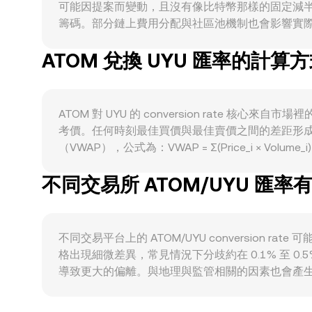
可能因提案而變動，且沒有像比特幣那樣的固定減半
籌碼。部分鏈上費用分配與社區池機制也會影響實際淨供給
鏈 IBC 轉移帶動的流動、以及在 Osmosis 等 Co
ATOM 兌換 UYU 匯率的計算
質押收益與潛在空投的關注升溫，需求通常會增強。
弱也會改變以披索計價的觀察值：當烏拉圭披索走強、美元流
流動性寬鬆時則有支撐。監管動向亦具影響，例如
ATOM/UYU 的定價短期波動。技術面上，永
ATOM 對 UYU 的 conversion rat
間；鏈上與交易所的大額錢包（所謂「巨鯨」）充值或提幣
考價。任何時刻最佳買價與最佳賣價之間的差距形
rate。
（VWAP），公式為：VWAP = Σ(Price_i × 
於最終的換算也很直觀：若以 ATOM 換成 UYU，則 UYU Val
不同交易所 ATOM/UYU 匯
Cosmos 生態的去中心化交易中，ATOM 於 Osmos
近似推得；池中資產比例與外部套利會使 DEX 價格與中心化
rate。綜合而言，單一平台的最後成交、不同平台的 VWA
不同交易平台上的 ATOM/UYU conversi
格出現細微差異，常見情況下分歧約在 0.1% 至
導致更大的偏離。與地理與監管相關的因素也會產生溢
以披索計價更貴或更便宜。此外，許多場景下 ATOM/UYU
本地披索的溢價或折價）會傳導進最終的 ATOM/