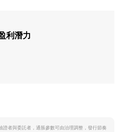
的盈利潛力
脹發行以獎勵驗證者與委託者，通脹參數可由治理調整，發行節奏