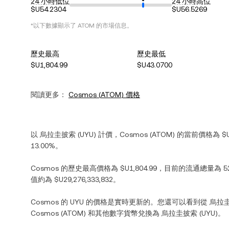
24 小時低位
24 小時高位
$U54.2304
$U56.5269
*以下數據顯示了
ATOM
的市場信息。
歷史最高
歷史最低
$U1,804.99
$U43.0700
閱讀更多：
Cosmos
(
ATOM
) 價格
以
烏拉圭披索
(
UYU
) 計價，
Cosmos
(
ATOM
) 的當前價格為
$
13.00%
。
Cosmos
的歷史最高價格為
$U1,804.99
，目前的流通總量為
5
值約為
$U29,276,333,832
。
Cosmos
的
UYU
的價格是實時更新的。您還可以看到從
烏拉
Cosmos
(
ATOM
) 和其他數字貨幣兌換為
烏拉圭披索
(
UYU
)。