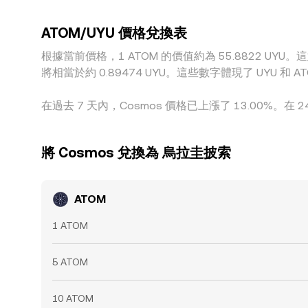
IBC 轉移延遲、以及合規與風險限制，會使價格無法
ATOM/UYU 價格兌換表
根據當前價格，1 ATOM 的價值約為 55.8822 UYU。這意
將相當於約 0.89474 UYU。這些數字體現了 UYU
在過去 7 天內，Cosmos 價格已上漲了 13.00%。在 2
將 Cosmos 兌換為 烏拉圭披索
ATOM
1 ATOM
5 ATOM
10 ATOM