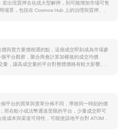
壓；若出現質押去化或大型解押，則可能增加市場可售
景，包括在 Cosmos Hub 上的治理與質押、跨
in Security（跨鏈安全）採用度提升、或對 ATOM
場風險偏好變化會主導短期方向。同時，UYU 的強
rsion rate 可能承受壓力；反之風險偏好與全球
及地區性法規對法幣入出金通道的影響，均可能使
基差波動；選擇權到期日的集中未平倉量會放大波動區
價是買方出價與賣方要價相遇的點，這個成交即刻成為市場參
ATOM/UYU 的即時 conversion
多個平台觀察，聚合商會計算加權後的成交均價
總和，除以總成交量，讓高成交量的平台對整體價格有較大影響。對
 ATOM Amount = UYU Value / rate。在
中 x、y 是兩種資產的庫存，價格可由 price = y/x
的換算影響到觀察到的 ATOM/UYU conversion
UYU 換算時的即時 conversion rate。
性結構。每個平台的買單與賣單分佈不同，導致同一時刻的價
較小；而在較小或法幣通道受限的平台，少量成交即可
規成本與渠道可得性，可能使該地平台對 ATOM 的
 的路徑，USDT 相對 UYU 的基差（例如 USDT 對
格回歸一致，但手續費、提現與入金時間、鏈上轉帳與