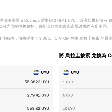
完全瞬間收斂，因而維持了不同平台之間對 ATOM/UYU 的細微
味著購買 5 Cosmos 需要約 279.41 UYU。或者如果您擁有 $U1 
 和 ATOM 之間的兌換價格，確切金額可能會因市場波動而有所不同。
4 小時內，價格變化了 3.00%，1 ATOM 兌換 烏拉圭披索 的最高價格
將 烏拉圭披索 兌換為 C
UYU
UYU
55.8822 UYU
1 UYU
279.41 UYU
5 UYU
558.82 UYU
10 UYU