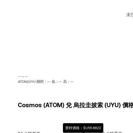
未
-- ~ --
ATOM/UYU 關閉：--
低：--
高：--
Cosmos (ATOM) 兌 烏拉圭披索 (UYU) 
實時價格：$U55.8822