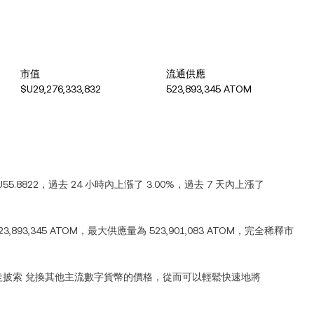
市值
流通供應
$U29,276,333,832
523,893,345 ATOM
U55.8822
，過去 24 小時內
上漲
了
3.00%
，過去 7 天內
上漲
了
23,893,345 ATOM
，最大供應量為
523,901,083 ATOM
，完全稀釋市
圭披索
兌換其他主流數字貨幣的價格，從而可以輕鬆快速地將