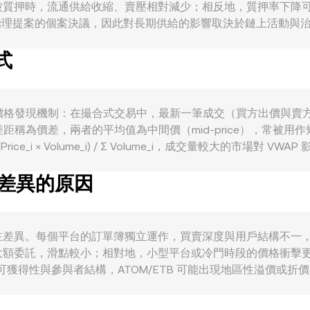
OM 被質押時，流通供給收縮、賣壓相對減少；相反地，質押率下降
治理提案的個案決議，因此對長期供給的影響取決於鏈上活動與治理
urity（ICS）採用度、新應用鏈與 DeFi/流動質押（例如 LSM、
式
特幣的走勢相關性在風險事件時期常上升；同時，ETB 的強弱、
上。監管與政策事件亦能引發短期波動，例如美歐對質押服務、交易平台上架
 擴展）的落地。技術層面上，期貨資金費率的正負與高低，ATOM
響 ATOM/ETB 的 conversion rate。
e 核心來自市場的價格發現機制：在撮合式交易中，最新一筆成交（買方
差距稱為價差，兩者的平均值為中間價（mid-price），常被
_i × Volume_i) / Σ Volume_i，成交量較大的市場對 VWAP
 Amount = ETB Value / R。除了中心化訂單簿，ATOM 在去中心
有差異的原因
× y = k，其中 x、y 為流動池中兩種資產的儲備量，瞬時價格
到中心化平台，間接影響 ATOM/ETB 的 conversion 
ate 可能存在差異。每個平台的訂單簿獨立運作，買賣深度與用戶結構不一
大額委託，滑點較小；相對地，小型平台或冷門時段的價格衝擊
獲得性與參與者結構，ATOM/ETB 可能出現地區性溢價或折價。
USDT 相對 ETB 的小幅溢折價（basis）會反映到最終標示的 ATOM
上轉帳時間、法幣出入金速度與風險控制，套利並不總能即時完