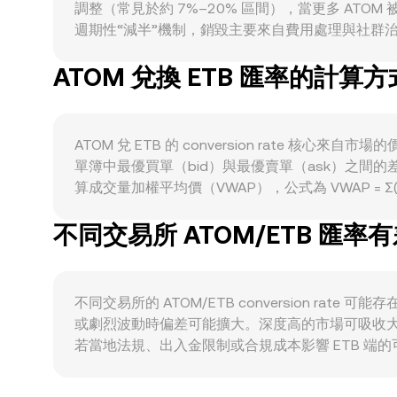
調整（常見於約 7%–20% 區間），當更多 AT
週期性“減半”機制，銷毀主要來自費用處理與社群
鍵：跨鏈通訊協議（IBC）流量、Interchain Sec
ATOM 兌換 ETB 匯率的計算方
都會改變現貨買盤動能。宏觀方面，ATOM 與比
ATOM/ETB 的 conversion rate 
Hub 重大升級或治理提案（如調整通膨參數、ICS
值至交易所或從交易所提幣的流向，皆可能在短期內擴大波動並影
ATOM 兌 ETB 的 conversion rat
單簿中最優買單（bid）與最優賣單（ask）之間的
算成交量加權平均價（VWAP），公式為 VWAP = Σ(Price
ETB Value = ATOM Amount × R，而 ATOM
不同交易所 ATOM/ETB 匯率
性，這些自動做市商（AMM）常以恆定乘積模型運作，x 
中比例變化會即時推動價格，該鏈上價格再透過做市與套利回傳
不同交易所的 ATOM/ETB conversion r
或劇烈波動時偏差可能擴大。深度高的市場可吸收
若當地法規、出入金限制或合規成本影響 ETB 端的可
ATOM/USDT 與 USDT/ETB 的定價關係間接傳導，
偏離時買低賣高以縮小差距，但受限於手續費、鏈