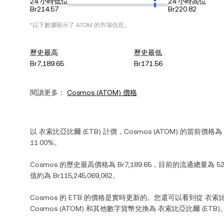
24 小時低位
24 小時高位
Br214.57
Br220.82
*以下數據顯示了
ATOM
的市場信息。
歷史最高
歷史最低
Br7,189.65
Br171.56
閱讀更多：
Cosmos
(
ATOM
) 價格
以
衣索比亞比爾
(
ETB
) 計價，
Cosmos
(
ATOM
) 的當前價格為
11.00%
。
Cosmos
的歷史最高價格為
Br7,189.65
，目前的流通總量為
5
值約為
Br115,245,069,062
。
Cosmos
的
ETB
的價格是實時更新的。您還可以看到從
衣索
Cosmos
(
ATOM
) 和其他數字貨幣兌換為
衣索比亞比爾
(
ETB
)