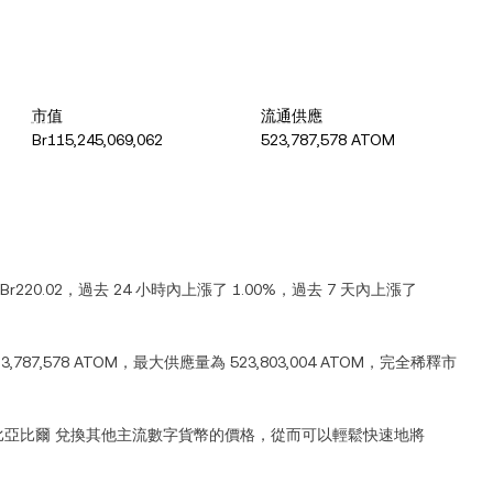
市值
流通供應
Br115,245,069,062
523,787,578 ATOM
Br220.02
，過去 24 小時內
上漲
了
1.00%
，過去 7 天內
上漲
了
23,787,578 ATOM
，最大供應量為
523,803,004 ATOM
，完全稀釋市
比亞比爾
兌換其他主流數字貨幣的價格，從而可以輕鬆快速地將
。