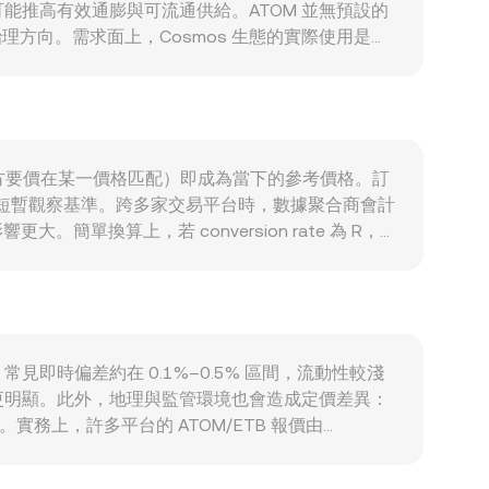
可能推高有效通膨與可流通供給。ATOM 並無預設的
方向。需求面上，Cosmos 生態的實際使用是關
各類 LSD）對 ATOM 作為治理與安全抵押資產的需求，
當地流動性與風險偏好也會透過法幣購買力變化反映在
規則或代幣定性（證券與否）的新指引，以及 Cosmos
 期權到期集中日的槓桿減倉，鏈上巨鯨將 ATOM 充
出價與賣方要價在某一價格匹配）即成為當下的參考價格。訂
用作短暫觀察基準。跨多家交易平台時，數據聚合商會計
 影響更大。簡單換算上，若 conversion rate 為 R，則
化交易所（如 Cosmos 生態的 Osmosis）也有顯著流動
近似為 y/x；當有人用 ATOM 兌出另一資產時，池
rate。
，常見即時偏差約在 0.1%–0.5% 區間，流動性較淺
更明顯。此外，地理與監管環境也會造成定價差異：
實務上，許多平台的 ATOM/ETB 報價由
/ETB conversion rate。雖然跨所套利能在價格
全抹平價格差。