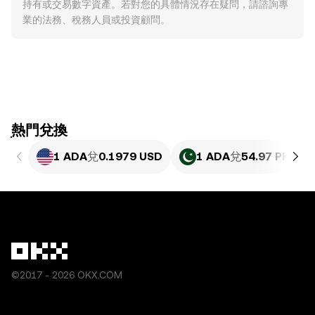
持有或交易數字資產。若對您的具體情況存在疑問，請諮詢專
業的法務、稅務人員或投資顧問。
ִִִִִִִִִִִִִִִִִִִִִִִִִִִִִִִִִִִִִִִִִִִִִִִִ熱門兌換
1 ADA
兌
0.1979 USD
1 ADA
兌
54.97 PKR
©2017 - 2026 OKX.COM