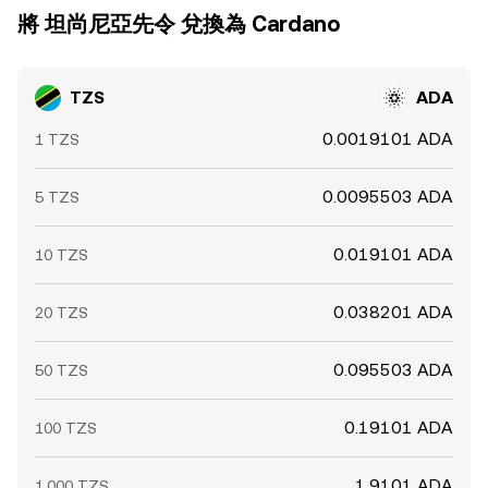
將 坦尚尼亞先令 兌換為 Cardano
TZS
ADA
0.0019101 ADA
1 TZS
0.0095503 ADA
5 TZS
0.019101 ADA
10 TZS
0.038201 ADA
20 TZS
0.095503 ADA
50 TZS
0.19101 ADA
100 TZS
1.9101 ADA
1,000 TZS