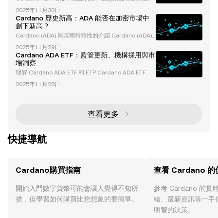
分析 Cardano (ADA) 憑藉其創新的區塊鏈技術和穩步
2025年11月30日
增長的生態系統，已成為加密貨幣領域中的重要角色。
Cardano 歷史新高：ADA 能否在加密市場中
儘管因其穩健的增長和行銷挑戰而受到批評，Cardan
創下新高？
o 仍然吸引了作為長期穩定投資的關注。本文深入探討
Cardano (ADA) 與其獨特特性的介紹 Cardano (ADA)
推動「Cardano ADA 看漲」敘事的因素，包括生態系
是一個突破性的權益證明（Proof-of-Stake）區塊鏈平
統發展、技術分析及其長期價值主張。 Cardano 的品
2025年11月29日
台，以其學術和研究驅動的方式以及對可持續性、可擴
牌與行銷挑戰 C
Cardano ADA ETF：監管更新、機構採用與市
展性和互操作性的承諾而聞名。透過採用分層架構和 H
場洞察
askell 程式語言，Cardano 提供了增強的安全性和可
理解 Cardano ADA ETF 和 ETP Cardano ADA ETF
靠性，在競爭激烈的第一層區塊鏈領域中脫穎而出。 C
（交易所交易基金）已成為加密貨幣投資領域的焦點。
ardano 的權益證明共識機制：Ouroboros
2025年11月28日
雖然通常被稱為 ETF，但其中許多產品技術上屬於 ETP
（交易所交易產品），這一區別由 Cardano 基金會首
席執行官 Frederik Gregaard 強調。本篇文章深入探
討 ADA ETF 和 ETP 的最新進展、監管進展、機構採用
查看更多
以及市場趨勢。 ADA ETF/
快捷導航
Cardano購買指南
查看 Cardano 
開始入門數字貨幣可能會讓人覺得不知所
參考 Cardano 
措，但學習如何購買比您想象的要簡單。
緒、最新資訊等一手
明智的決策。