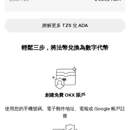
ִִִִִִִִִִִִִִִִִִִִִִִִִִִִִִִִִִִִִִִִִִִִִִִ瞭解更多 TZS 兌 ADA
輕鬆三步，將法幣兌換為數字代幣
創建免費 OKX 賬戶
使用您的手機號碼、電子郵件地址、電報或 Google 帳戶註
冊