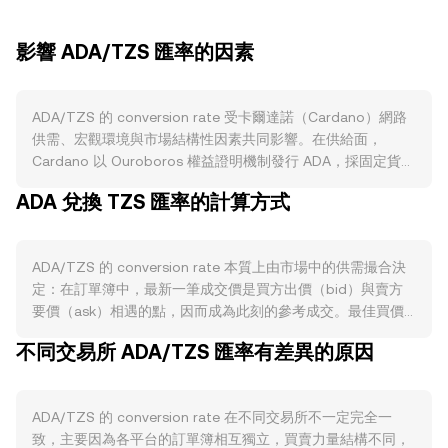
影響 ADA/TZS 匯率的因素
ADA/TZS 的 conversion rate 受卡爾達諾（Cardano）網路
供需、宏觀環境與市場結構性因素共同影響。在供給面，
Cardano 以 Ouroboros 權益證明機制發行 ADA，採固定貨幣
政策而非比特幣式的減半；隨著時間推進，發行速度逐步下
ADA 兌換 TZS 匯率的計算方式
降。質押獎勵鼓勵持幣者將 ADA 委託至質押池，雖然委託期
間仍可自由轉移，但整體上會降低可供拋售的流通量。協議層
面並無系統性銷毀機制，然而交易費用與生態內部激勵設計會
ADA/TZS 的 conversion rate 本質上由市場中的供需撮合決
影響淨供應與賣壓。需求面則取決於 Cardano 生態的活躍度
定：在訂單簿中，最新一筆成交價是買方出價（bid）與賣方
與使用情境，包含以 Plutus 智能合約驅動的 DeFi、NFT、治
要價（ask）相遇的點，因而成為此刻的參考成交。最佳買價
理投票、以及 Hydra、Mithril 等擴容與基礎設施的落地，當鏈
與最佳賣價之間的差距即為點差（spread），兩者均值常被視
上交易量與 dApp 使用增加，通常提升對 ADA 作為「gas」與
不同交易所 ADA/TZS 匯率有差異的原因
為中間價（mid-price），作為觀測 ADA/TZS 的即時參考
抵押資產的需求，進而影響 ADA/TZS 的 conversion rate。
conversion rate。在多家交易平台之間，資料聚合商會計算加
宏觀層面上，ADA 對比特幣（BTC）走勢有高度關聯，風險情
權均價以反映更全面的價格發現，其中常用的是成交量加權平
緒轉向、全球流動性鬆緊、以及美元走強與新興市場匯價波動
ADA/TZS 的 conversion rate 在不同交易所不一定完全一
均價（VWAP），公式為：VWAP = Σ(Price_i × Volume_i) / Σ
都會間接牽動 ADA 表現；同時，TZS 的強弱、坦尚尼亞本地
致，主要因為各平台的訂單簿相互獨立，買賣力量結構不同，
Volume_i，成交量較大的市場對最終參考值影響更大。至於簡
通脹與資本流入/流出狀況也會反映在法幣報價中。監管動態方