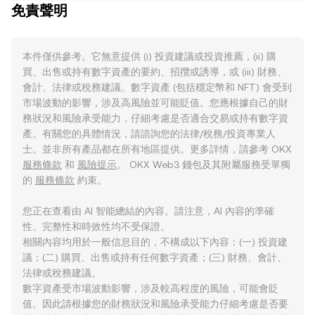
免責聲明
本件僅供參考。它無意提供 (i) 投資建議或投資推薦，(ii) 購
買、出售或持有數字資產的要約、招攬或誘導，或 (iii) 財務、
會計、法律或稅務建議。數字資產 (包括穩定幣和 NFT) 會受到
市場波動的影響，涉及高風險並可能貶值。您應根據自己的財
務狀況和風險承受能力，仔細考慮是否適合交易或持有數字資
產。有關您的具體情況，請諮詢您的法律/稅務/投資專業人
士。並非所有產品都在所有地區提供。更多詳情，請參考 OKX
服務條款
和
風險提示
。 OKX Web3 錢包及其附屬服務受單獨
的
服務條款
約束。
您正在查看由 AI 智能總結的內容。請注意，AI 內容的準確
性、完整性和時效性均不受保證。
相關內容均用於一般信息目的，不構成以下內容：(一) 投資建
議；(二) 購買、出售或持有任何數字資產；(三) 財務、會計、
法律或稅務建議。
數字資產受市場波動影響，涉及較高程度的風險，可能會貶
值。因此請根據您的財務狀況和風險承受能力仔細考慮是否要