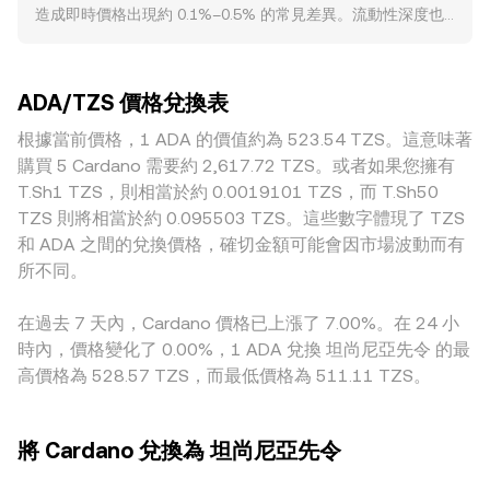
造成即時價格出現約 0.1%–0.5% 的常見差異。流動性深度也
單的換算運算，在給定 conversion rate 的前提下，TZS 數值
面，針對質押服務的監管規範、交易所上架政策、以及各司法
是關鍵：在高成交量、委託牆厚實的市場，即使出現大額賣出
= ADA 數量 × rate；反之，ADA 數量 = TZS 數值 / rate。若
轄區對 ADA 是否屬於證券的界定，都可能觸發流動性與情緒
或買入，價格滑點與衝擊較小；在較小或新興的平台，單筆大
ADA 在去中心化交易所上有顯著流動性，此時自動做市商
變化，進而影響 ADA/TZS 的 conversion rate。技術面因素
單即可明顯推動 ADA/TZS 的 conversion rate。地理與監管
（AMM）的定價機制同樣影響整體參考：常見的恆定乘積模型
亦會帶來短期波動：永續合約的資金費率（正負值影響套保與
ADA/TZS 價格兌換表
因素亦可能形成溢價或折價，例如某些地區對 ADA 質押的規
為 x × y = k，其中 x 與 y 分別代表池中 ADA 與對手資產的儲
多空部位成本）、期權到期造成的Gamma與Delta 調整、交
範、法幣入金管道與合規成本不同，會在本地 ADA/TZS 報價
根據當前價格，1 ADA 的價值約為 523.54 TZS。這意味著
備量，瞬時價格近似等於 y/x；當大額交易改變池子儲備比例
易所與鏈上巨鯨錢包的大額出入與委賣/委買行為，均會在結構
中體現。很多市場的 ADA 主要先與 USDT/USDC 等穩定幣交
時，ADA 對該資產的相對價格會立刻調整，再經由跨交易所搬
購買 5 Cardano 需要約 2,617.72 TZS。或者如果您擁有
性驅動之外疊加波動，使 ADA/TZS 的 conversion rate 在短
易，再透過穩定幣對 TZS 的報價換算，因此穩定幣相對 TZS
磚與仲裁，間接反映到 ADA/TZS 的 conversion rate。
T.Sh1 TZS，則相當於約 0.0019101 TZS，而 T.Sh50
期內更為敏感。
的微小溢折（basis）會餵入最終的 ADA/TZS conversion
TZS 則將相當於約 0.095503 TZS。這些數字體現了 TZS
rate。雖然跨所套利通常能在價格出現偏離時進場買低賣高，
和 ADA 之間的兌換價格，確切金額可能會因市場波動而有
縮小差距並提升一致性，但受限於提幣/入幣速度、手續費、合
所不同。
規審查與地區管制，套利並非即時且完美，因此不同交易所之
間的 ADA/TZS conversion rate 仍會保持一定程度的差異。
在過去 7 天內，Cardano 價格已上漲了 7.00%。在 24 小
時內，價格變化了 0.00%，1 ADA 兌換 坦尚尼亞先令 的最
高價格為 528.57 TZS，而最低價格為 511.11 TZS。
將 Cardano 兌換為 坦尚尼亞先令