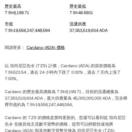
歷史最高
歷史最低
T.Sh8,199.71
T.Sh46.6931
市值
流通供應
T.Sh19,556,247,448,594
37,353,519,634 ADA
閱讀更多：
Cardano
(
ADA
) 價格
以
坦尚尼亞先令
(
TZS
) 計價，
Cardano
(
ADA
) 的當前價格為
T.Sh523.54
，過去 24 小時內
下跌
了
0.00%
，過去 7 天內
上漲
了
7.00%
。
Cardano
的歷史最高價格為
T.Sh8,199.71
，目前的流通總量為
37,353,519,634 ADA
，最大供應量為
45,000,000,000 ADA
，完全稀
釋市值約為
T.Sh19,556,247,448,594
。
Cardano
的
TZS
的價格是實時更新的。您還可以看到從
坦尚尼亞
先令
兌換其他主流數字貨幣的價格，從而可以輕鬆快速地將
Cardano
(
ADA
) 和其他數字貨幣兌換為
坦尚尼亞先令
(
TZS
)。