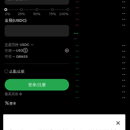
0%
0%
25%
50%
75%
100%
金额
(USDC)
--
--
交易币种
USDC
--
USDⓈ
可用
可买
--
GRASS
止盈/止损
登录/注册
最高买价
0
费率
当前委托
历史委托
当前仓位
历史仓位
资产
策略