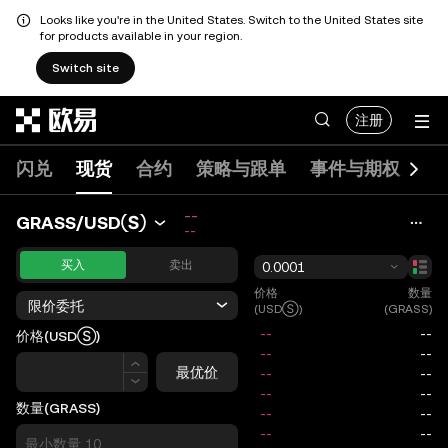
Looks like you're in the United States. Switch to the United States site
for products available in your region.
Switch site
跳转至主要内容
注册
闪兑
现货
合约
策略与跟单
事件与期权
DE
--
GRASS/USDⓈ
--
买入
卖出
0.0001
价格
数量
限价委托
(USDⓈ)
(GRASS)
价格
(USDⓈ)
价格
最优价
数量
(GRASS)