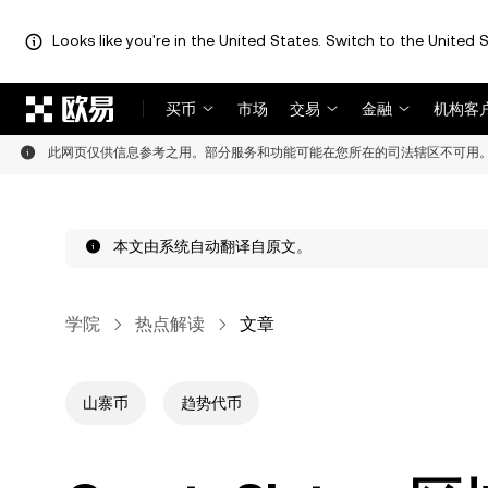
Looks like you're in the United States. Switch to the United S
跳转至主要内容
买币
市场
交易
金融
机构客
此网页仅供信息参考之用。部分服务和功能可能在您所在的司法辖区不可用
本文由系统自动翻译自原文。
学院
热点解读
文章
山寨币
趋势代币