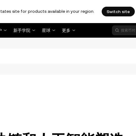
tates site for products available in your region.
Switch site
户
新手学院
星球
更多
。