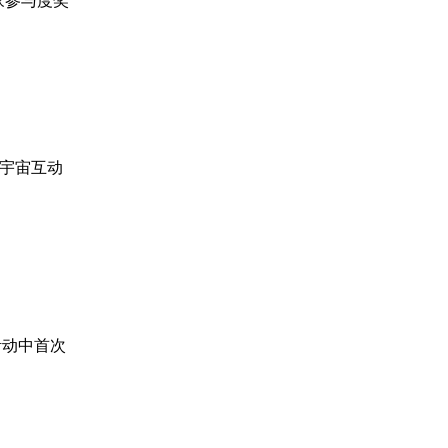
玩家参与度奖
元宇宙互动
活动中首次