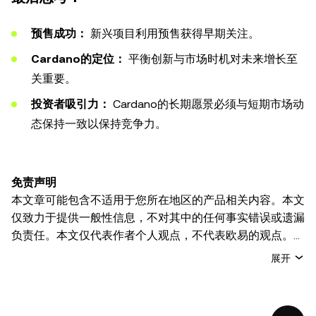
预售成功：
新兴项目利用预售获得早期关注。
Cardano的定位：
平衡创新与市场时机对未来增长至
关重要。
投资者吸引力：
Cardano的长期愿景必须与短期市场动
态保持一致以保持竞争力。
免责声明
本文章可能包含不适用于您所在地区的产品相关内容。本文
仅致力于提供一般性信息，不对其中的任何事实错误或遗漏
负责任。本文仅代表作者个人观点，不代表欧易的观点。
本文无意提供以下任何建议，包括但不限于：(i) 投资建议
展开
或投资推荐；(ii) 购买、出售或持有数字资产的要约或招
揽；或 (iii) 财务、会计、法律或税务建议。 持有的数字资产
(包括稳定币) 涉及高风险，可能会大幅波动，甚至变得毫无