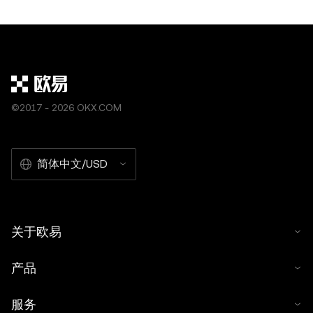
情况下，投机比特币、以太坊或其他山寨币的价
投提供了无需直接投
格波动。这种交易机制因其高回报潜力，尤其是
同时也伴随着风险和
结合杠杆使用时，受到了广泛欢迎。 期货合约被
空投的类型 了解加
机
©2017 - 2026 OKX.COM
简体中文/USD
关于欧易
产品
服务