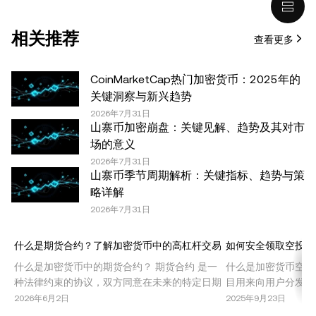
价值。您应根据自己的财务状况仔细考虑交易或持有数字资
产是否适合您。有关您具体情况的问题，请咨询您的法律/
相关推荐
查看更多
税务/投资专业人士。本文中出现的信息 (包括市场数据和统
计信息，如果有) 仅供一般参考之用。尽管我们在准备这些
数据和图表时已采取了所有合理的谨慎措施，但对于此处表
CoinMarketCap热门加密货币：2025年的
达的任何事实错误或遗漏，我们不承担任何责任。 © 2025
关键洞察与新兴趋势
OKX。本文可以全文复制或分发，也可以使用本文 100 字
2026年7月31日
山寨币加密崩盘：关键见解、趋势及其对市
或更少的摘录，前提是此类使用是非商业性的。整篇文章的
场的意义
任何复制或分发亦必须突出说明：“本文版权所有 © 2025
2026年7月31日
OKX，经许可使用。”允许的摘录必须引用文章名称并包含
山寨币季节周期解析：关键指标、趋势与策
出处，例如“文章名称，[作者姓名 (如适用)]，© 2025
略详解
OKX”。部分内容可能由人工智能（AI）工具生成或辅助生
2026年7月31日
成。不允许对本文进行衍生作品或其他用途。
什么是期货合约？了解加密货币中的高杠杆交易
如何安全领取空投代
什么是加密货币中的期货合约？ 期货合约 是一
什么是加密货币空投
种法律约束的协议，双方同意在未来的特定日期
目用来向用户分发免
以预定价格买入或卖出某种资产。在加密货币市
些活动旨在推广新项
2026年6月2日
2025年9月23日
场中，期货合约允许交易者在不持有基础资产的
态系统内实现治理去