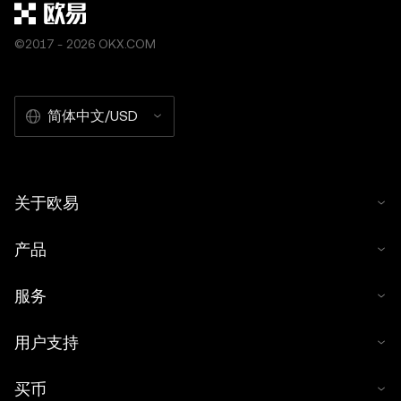
©2017 - 2026 OKX.COM
简体中文/USD
关于欧易
产品
服务
用户支持
买币