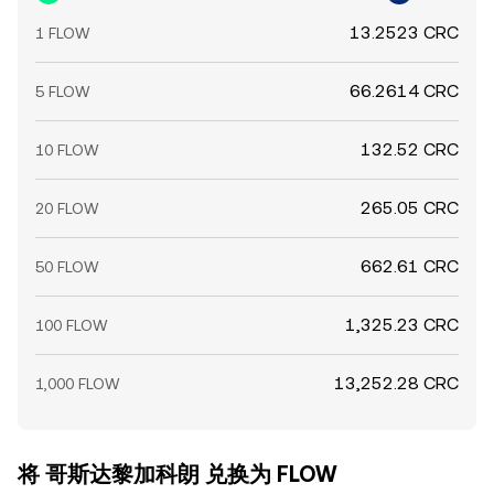
13.2523 CRC
1 FLOW
66.2614 CRC
5 FLOW
132.52 CRC
10 FLOW
265.05 CRC
20 FLOW
662.61 CRC
50 FLOW
1,325.23 CRC
100 FLOW
13,252.28 CRC
1,000 FLOW
将 哥斯达黎加科朗 兑换为 FLOW