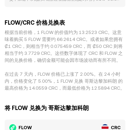
FLOW Amount × rate；反之，FLOW Amount = CRC Value /
时，会改变以 CRC 计价的 FLOW/CRC conversion rate。监
而在波动或流动性不足时可能更大。深度越好的平台，挂单数
rate。在订单簿机制下，大额市价单会沿着卖盘或买盘逐级成
管事件同样重要：围绕代币属性界定、交易平台合规、NFT 与
量与层级越丰富，大额交易对价格的冲击越小；相反，较小平
交，造成滑点，从而使实际成交均价偏离中间价。如果 FLOW
消费者保护政策的变化，都会影响交易渠道可达性与流动性，
台因深度浅，单笔大额成交就可能显著拉动价格，导致与“全市
在去中心化交易平台（DEX）上也有显著流动性，自动做市商
从而引发对 FLOW 的再定价。技术层面上，合约市场的资金费
FLOW/CRC 价格兑换表
场共识价”偏离。地域与监管也会带来溢价或折价：围绕 FLOW
（AMM）池子以恒定乘积模型运作，公式为 x × y = k，其中 x
率（funding rates）会反映多空力量失衡，期货与任何可用期
的上市合规、当地法币出入金渠道、以及该地区对 NFT 与链上
根据当前价格，1 FLOW 的价值约为 13.2523 CRC。这意
与 y 分别为池中两种资产储备量，瞬时价格近似为 price =
权到期时的头寸结算可能放大波动；大型持币地址的链上转
应用的参与度差异，都会影响本地需求与流动性，从而体现在
y/x；当用户用 FLOW 或对手资产大额换入时，会推动池子储
味着购买 5 FLOW 需要约 66.2614 CRC。或者如果您拥有
账、交易所净流入与净流出、以及质押与解押规模变化，都会
以 CRC 计价的价格上。此外，很多平台对 FLOW 的主要报价
备比变化，导致价格沿曲线滑动。最终在 OKX Convert 展示
₡1 CRC，则相当于约 0.075459 CRC，而 ₡50 CRC 则将
在短期内改变市场供需结构，影响 FLOW/CRC 的即期报价。
基于 USDT 或 USD，再通过 USDT/CRC 或 USD/CRC 折算到
的 FLOW/CRC conversion rate，通常综合参考多来源的现货
相当于约 3.7729 CRC。这些数字体现了 CRC 和 FLOW 之
FLOW/CRC，因此稳定币相对 CRC 的轻微溢折价与基差，会
价格与流动性条件，以尽可能贴近可成交水平。
间的兑换价格，确切金额可能会因市场波动而有所不同。
层层传导到最终的 FLOW/CRC 报价。跨平台套利有助于收敛
差价，但并不完美：网络与法币结算时延、手续费、提现与入
在过去 7 天内，FLOW 价格已上涨了 2.00%。在 24 小时
金限制、以及在地监管约束，都可能使价差在短时间内持续存
内，价格变化了 5.00%，1 FLOW 兑换 哥斯达黎加科朗 的
在。
最高价格为 14.0559 CRC，而最低价格为 12.5894 CRC。
将 FLOW 兑换为 哥斯达黎加科朗
FLOW
CRC