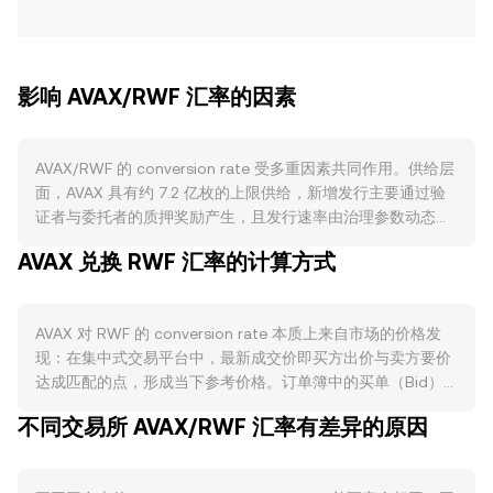
影响 AVAX/RWF 汇率的因素
AVAX/RWF 的 conversion rate 受多重因素共同作用。供给层
面，AVAX 具有约 7.2 亿枚的上限供给，新增发行主要通过验
证者与委托者的质押奖励产生，且发行速率由治理参数动态调
整；网络交易手续费在 Avalanche 上被协议层燃烧，活跃度上
AVAX 兑换 RWF 汇率的计算方式
升会加快燃烧并收紧流通供给；质押将 AVAX 锁定，降低可售
抛压，但解锁周期与收益变化会影响流动性。需求层面，
Avalanche 生态内的 DeFi、NFT、GameFi 与机构级子网
AVAX 对 RWF 的 conversion rate 本质上来自市场的价格发
（Subnets）应用对 AVAX 用作“Gas”和质押抵押的需求至关
现：在集中式交易平台中，最新成交价即买方出价与卖方要价
重要，例如 Trader Joe 等协议的活动、跨链桥资金净流入、
达成匹配的点，形成当下参考价格。订单簿中的买单（Bid）
子网部署与企业用例增加，均可能提升对 AVAX 的实际使用需
与卖单（Ask）共同构成即时深度，买一与卖一之间的差距为
求。宏观相关性方面，AVAX 通常与比特币走势高度相关，风
不同交易所 AVAX/RWF 汇率有差异的原因
点差（Spread），而两者平均值常被视为参考中间价（Mid-
险偏好变化会放大短期波动；同时，RWF 走强或走弱、当地通
Price）。当参考多个平台时，数据聚合器会计算成交量加权平
胀与利率环境、以及离岸与在岸流动性状况，都会通过法币端
均价（VWAP），其公式为 VWAP = Σ(Price_i × Volume_i) / Σ
的定价与点差传导至 AVAX/RWF 的 conversion rate。监管层