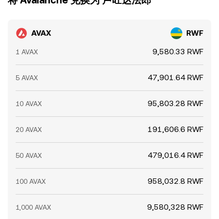
将 Avalanche 兑换为 卢旺达法郎
AVAX
RWF
9,580.33 RWF
1 AVAX
47,901.64 RWF
5 AVAX
95,803.28 RWF
10 AVAX
191,606.6 RWF
20 AVAX
479,016.4 RWF
50 AVAX
958,032.8 RWF
100 AVAX
9,580,328 RWF
1,000 AVAX