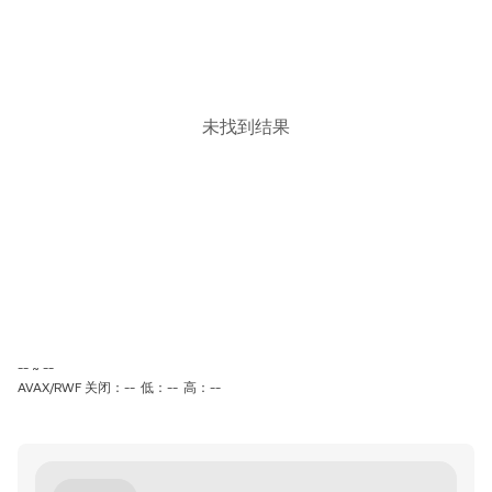
未找到结果
-- ~ --
AVAX/RWF 关闭：--
低：--
高：--