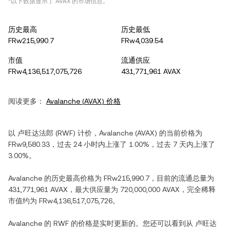
*以下数据显示了
AVAX
的市场信息。
历史最高
历史最低
FRw215,990.7
FRw4,039.54
市值
流通供应
FRw4,136,517,075,726
431,771,961 AVAX
阅读更多：
Avalanche
(
AVAX
) 价格
以
卢旺达法郎
(
RWF
) 计价，
Avalanche
(
AVAX
) 的当前价格为
FRw9,580.33
，过去 24 小时内
上涨
了
1.00%
，过去 7 天内
上涨
了
3.00%
。
Avalanche
的历史最高价格为
FRw215,990.7
，目前的流通总量为
431,771,961 AVAX
，最大供应量为
720,000,000 AVAX
，完全稀释
市值约为
FRw4,136,517,075,726
。
Avalanche
的
RWF
的价格是实时更新的。您还可以看到从
卢旺达