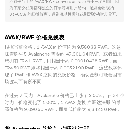
不同平台上的 AVAX/RWF conversion rate 并不完全相同，因
Volume_i，使得高成交量平台对结果贡献更大。在简单换算层
面，与质押合规、代币属性界定、稳定币与法币出入金相关的
为每家交易所都有独立的订单簿与用户结构，通常会出现约
面，若已知 conversion rate，则 RWF 数值 = AVAX 数量 ×
政策变化，可能影响交易渠道与流动性；若针对 Avalanche 生
0.1–0.5% 的细微偏离，遇到流动性紧张或剧烈波动时差异可
conversion rate；反之，AVAX 数量 = RWF 数值 /
态、跨链桥或子网合规提出新要求，也会改变资金流向与定
能扩大。深度越充沛的平台，大额成交对价格的冲击越小；在
conversion rate。对于 Avalanche 上去中心化交易的流动
价。技术层面，永续合约资金费率正负转向会引导多空杠杆仓
小型或区域性平台，流动性较浅与做市覆盖不足更容易导致瞬
性，若 AVAX 在 AMM 池中与稳定资产或代币（如 USDT、
位，期权到期与隐含波动率变化可能触发集中对冲，链上与交
时偏差。地理与监管因素也会造成溢价或折价：例如针对 RWF
USDC、WAVAX 等）存在深厚流动性，则价格遵循恒定乘积做
易所的大额地址（鲸鱼）充值、提币与做市头寸调整，会在短
AVAX/RWF 价格兑换表
的入出金渠道、当地合规要求与结算成本，会反映到法币端点
市公式 x × y = k，其中价格可近似为 y/x；当池子资产比例因
期内对 AVAX/RWF 的 conversion rate 造成额外波动。
差并传导至 AVAX/RWF 的标价。许多场景下，AVAX 实际先以
根据当前价格，1 AVAX 的价值约为 9,580.33 RWF。这意
交易偏向而失衡时，边际价格会随之变化，并通过跨市场套利
AVAX/USDT 或 AVAX/USDC 定价，再叠加 USDT（或USDC）
回归更接近聚合后的价格水位。这些机制共同决定了
味着购买 5 Avalanche 需要约 47,901.64 RWF。或者如果
相对 RWF 的报价与基差，因此稳定币的轻微溢折价会“喂入”
AVAX/RWF 的即时 conversion rate 在不同时间点的计算结
您拥有 FRw1 RWF，则相当于约 0.00010438 RWF，而
到最终的 AVAX/RWF conversion rate。跨平台套利通常发挥
果。
FRw50 RWF 则将相当于约 0.0052190 RWF。这些数字体
稳定器作用：当某处价格偏高，套利者会卖出以压低价格；偏
现了 RWF 和 AVAX 之间的兑换价格，确切金额可能会因市
低则买入以抬升价格。然而，受限于链上转账时间、法币清算
场波动而有所不同。
周期、手续费与额度限制，套利并非即时或无摩擦，因此各平
台之间的价格差异会在短时间内并存。
在过去 7 天内，Avalanche 价格已上涨了 3.00%。在 24 小
时内，价格变化了 1.00%，1 AVAX 兑换 卢旺达法郎 的最
高价格为 9,690.50 RWF，而最低价格为 9,342.36 RWF。