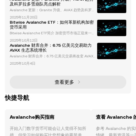
及科罗拉多雪崩队亮点解析
Avalanche 更新：Granite 升级、AVAX 趋势及科罗拉
多雪崩队亮点解析 Avalanche 生态系统持续成为焦
2025年11月20日
点，将区块链技术与职业冰球世界紧密相连。从开创性
Bitwise Avalanche ETF：如何革新机构加密
的 Granite 升级到最新的 AVAX 代币趋势，再到科罗拉
货币采用
多雪崩队的赛季表现，这篇更新涵盖了您需要了解的一
Bitwise Avalanche ETF简介 加密货币市场正迎来一个
切。 Avalanche Granite 升级：革新区块链技术 Avala
关键时刻，Bitwise提出了Avalanche ETF的申请。Bitw
nche 网络推出了 Granite 升
2025年10月12日
ise资产管理公司已向美国证券交易委员会（SEC）提
Avalanche 财库合并：6.75 亿美元交易助力
交了现货Avalanche（AVAX）ETF的申请，旨在为机构
AVAX 生态系统增长
投资者提供直接接触AVAX代币的机会。这一举措使Bit
Avalanche 财库合并：6.75 亿美元交易将改变 AVAX
wise直接与VanEck和Grayscale等行业领导者竞争，
生态系统 加密货币行业迎来了一项突破性发展，Avala
突显了对Avalanche
2025年10月4日
nche Treasury Co.（AVAT）与 Mountain Lake Acqui
sition Corp.（MLAC）宣布达成一项价值 6.75 亿美元
的合并协议。这一战略合作将建立一个价值 10 亿美元
的 AVAX 代币财库，旨在将 Avalanche 打造成企业级
查看更多
应用
快捷导航
Avalanche购买指南
查看 Avalanche
开始入门数字货币可能会让人觉得不知所
参考 Avalanche
措，但学习如何购买比您想象的要简单。
情绪、最新资讯等一