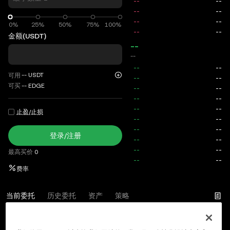
0%
0%
25%
50%
75%
100%
金额
(USDT)
--
--
--
USDT
可用
可买
--
EDGE
止盈/止损
登录/注册
最高买价
0
费率
当前委托
历史委托
资产
策略