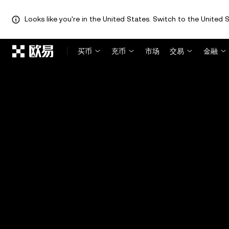
Looks like you're in the United States. Switch to the United S
跳转至主要内容
买币
充币
市场
交易
金融