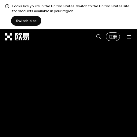
Looks like you're in the United States. Switch to the United States site
for products available in your region.
Switch site
跳转至主要内容
注册