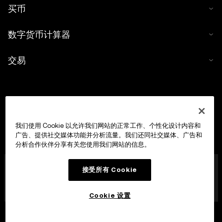
买币
数字货币计算器
交易
我们使用 Cookie 以允许我们网站的正常工作、个性化设计内容和
广告、提供社交媒体功能并分析流量。我们还同社交媒体、广告和
分析合作伙伴分享有关您使用我们网站的信息。
OKX Europe Limited 现已成为经马耳他金融服务管理局
接受所有 Cookie
(MFSA) 依据《数字货币资产市场法案》(马耳他法律第 647
章) 第 28 条授权成立的数字货币资产服务提供商 (CASP)，
获准开展数字货币资产交易平台业务。
Cookie 设置