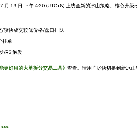
月 13 日 下午 4:30 (UTC+8) 上线全新的冰山策略。核心升
/较快成交较优价格/盘口排队
个挂单
/RSI触发
能更好用的大单拆分交易工具》
查看。请用户尽快切换到新冰山
>>>