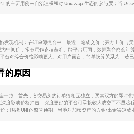
的主要用例来自治理权和对 Uniswap 生态的参与度；当 Uniswap
绕治理与潜在费用分配预期的需求会提升，进而影响 UNI/BRL 的 co
 BRL 的买盘可能增强；同时，巴西本地因素（如 BRL 强弱、
展同样关键：美国及其他主要司法辖区对 DeFi、代币治理与
L 的定价上。技术层面上，UNI 永续合约的资金费率偏离、主要
或压低 UNI/BRL 的 conversion rate，并叠加于上
 本质上来自市场的价格发现机制：在订单簿撮合中，最近一笔成交价（买
中间价，常被用作参考基准。跨平台层面，数据聚合商会计算成交
i，即成交量更大的平台对综合价格影响更大。对用户而言，简单换算关系为：若已知 UNI
UNI 数量 = 以 BRL 计价的价值 ÷ conversion rate。由于
差异的原因
x；当资金在 UNI/稳定币或 UNI/ETH 池中再与法币通道的 BR
价与价差、跨平台 VWAP，以及 AMM 池内的定价机制，共同构成了 UN
te 可能并不完全一致。首先，各交易所的订单簿相互独立，买卖双方的即时
性深度影响价格冲击：深度更好的平台可承接较大成交而不显著
价：围绕 UNI 的监管预期、当地对加密资产的入金/出金渠道
SDT 计价，而 BRL/USDT 本身可能以轻微溢价或折价交易，这一“
程度上收敛价格，但受限于撮合效率、链上/法币通道的转移时间
同平台之间仍可能存在可观察到的短期差异。