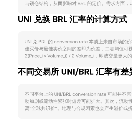
与锁仓结构，从而影响对 BRL 的定价。需求方面，UNI 
Polygon 等）上交易量、活跃用户与流动性增长时，围
UNI 兑换 BRL 汇率的计算方式
方向高度相关，整体加密市场风险偏好上升时，UNI 对
险承受度，从而放大或削弱加密板块的波动。合规进
易与税务申报的规范，都会快速反映在 UNI/BR
在链上与中心化交易所的大额转移或挂单，都会在短期内抬升
UNI 兑 BRL 的 conversion rate
佳买价与最佳卖价之间的差即为价差，二者均值可视为
Σ(Price_i × Volume_i) / Σ Volume_
价值 = UNI 数量 × conversion rate；反之，
不同交易所 UNI/BRL 汇率有
x × y = k 的恒定乘积模型，池内价格近似为 y/
的 UNI/BRL 报价。综合来看，订单簿的撮合成交、中间
径。
不同平台上的 UNI/BRL conversion ra
动加剧或流动性紧张时偏差可能扩大。其次，流动
离“全球共识价”。地理与合规因素也会产生溢价或折
BRL 计价的成交上。再者，许多平台上 UNI 主要以 U
平台之间出现差异。最后，跨平台套利虽能在一定
因此 UNI/BRL 的 conversion rate 在不