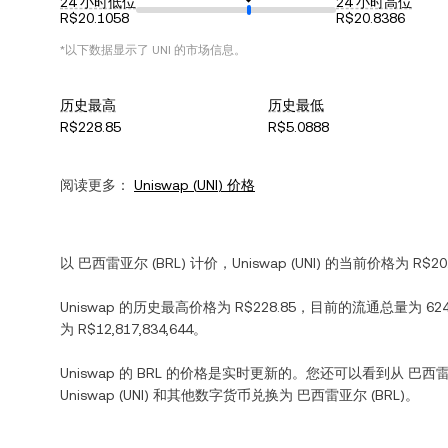
24 小时低位
24 小时高位
R$20.1058
R$20.8386
*以下数据显示了
UNI
的市场信息。
历史最高
历史最低
R$228.85
R$5.0888
阅读更多：
Uniswap
(
UNI
) 价格
以
巴西雷亚尔
(
BRL
) 计价，
Uniswap
(
UNI
) 的当前价格为
R$20
Uniswap
的历史最高价格为
R$228.85
，目前的流通总量为
624
为
R$12,817,834,644
。
Uniswap
的
BRL
的价格是实时更新的。您还可以看到从
巴西
Uniswap
(
UNI
) 和其他数字货币兑换为
巴西雷亚尔
(
BRL
)。