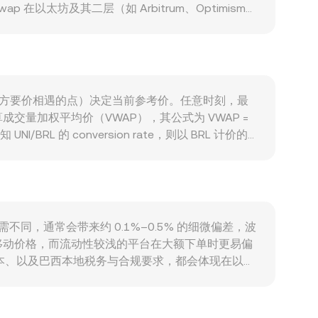
 在以太坊及其二层（如 Arbitrum、Optimism、
nversion rate。宏观层面，UNI 通常与比特币
利率变化与资本流入/流出）会改变以 BRL 计价的风
协议费用分配的政策取向，巴西本地监管对数字资产交
到期日的仓位展期与择时、现货与衍生品基差、以及巨鲸
述基本面与宏观因素之上。
方出价与卖方要价相遇的点）决定当前参考价。任意时刻，最
量加权平均价（VWAP），其公式为 VWAP =
/BRL 的 conversion rate，则以 BRL 计价的
 UNI 在去中心化交易所也有可观流动性，自动做市商（AMM）池采用
L 报价联动时，链上价格会通过做市与套利传导至中心化平台
I/BRL conversion rate 的计算与传导路
供需不同，通常会带来约 0.1%–0.5% 的细微偏差，波
移动价格，而流动性较浅的平台在大额下单时更易偏
成本、以及巴西本地税务与合规要求，都会体现在以
USDT 基差”会传导到最终的 UNI/BRL 标价，导致
与费用、以及风控限制，收敛并不总是即时或完全，