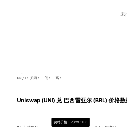
未
-- ~ --
UNI/BRL 关闭：--
低：--
高：--
Uniswap (UNI) 兑 巴西雷亚尔 (BRL) 价格
实时价格：R$20.5180