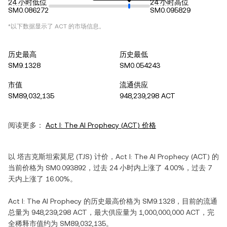
24 小时低位
24 小时高位
SM0.086272
SM0.095829
*以下数据显示了
ACT
的市场信息。
历史最高
历史最低
SM9.1328
SM0.054243
市值
流通供应
SM89,032,135
948,239,298 ACT
阅读更多：
Act I: The AI Prophecy
(
ACT
) 价格
以
塔吉克斯坦索莫尼
(
TJS
) 计价，
Act I: The AI Prophecy
(
ACT
) 的
当前价格为
SM0.093892
，过去 24 小时内
上涨
了
4.00%
，过去 7
天内
上涨
了
16.00%
。
Act I: The AI Prophecy
的历史最高价格为
SM9.1328
，目前的流通
总量为
948,239,298 ACT
，最大供应量为
1,000,000,000 ACT
，完
全稀释市值约为
SM89,032,135
。