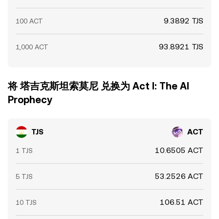
9.3892 TJS
100 ACT
93.8921 TJS
1,000 ACT
将 塔吉克斯坦索莫尼 兑换为 Act I: The AI
Prophecy
TJS
ACT
10.6505 ACT
1 TJS
53.2526 ACT
5 TJS
106.51 ACT
10 TJS