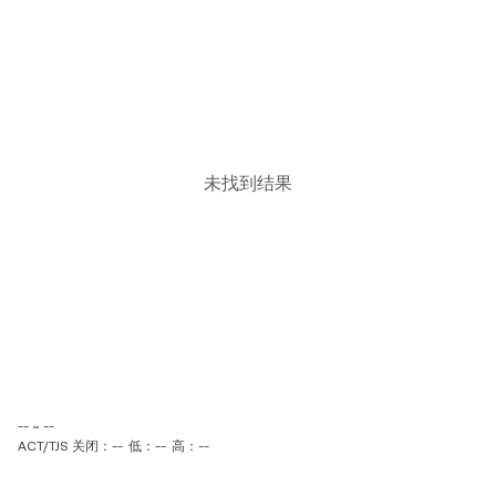
未找到结果
-- ~ --
ACT/TJS 关闭：--
低：--
高：--