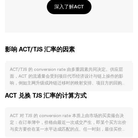
深入了解ACT
影响 ACT/TJS 汇率的因素
ACT/TJS 的 conversion rate 由多重因素共同决定。供应层
面，ACT 的流通量会受到项目代币经济设计与链上操作的影
响，例如主网升级或跨链迁移时的映射安排、项目方的回购与
销毁计划、交易所或钱包提供的质押/锁仓活动对短期可流通筹
ACT 兑换 TJS 汇率的计算方式
码的冻结等；ACT 并不存在类似比特币那样的“减半”排产机
制，但若出现协议层面调整或代币合约升级，同样可能改变市
场对未来供应的预期。需求方面，Achain 生态的实际使用强弱
ACT 对 TJS 的 conversion rate 本质上由市场的买卖撮合决
是关键驱动，包括链上智能合约与 DApp 的部署数量与活跃
定：在订单簿中，价格由最近一次成交产生，即某个买方出价
度、开发者对工具链的采用、ACT 作为网络手续费（gas）的
与卖方要价在某一水平达成匹配的点。任一时刻，最佳买价与
使用需求、跨链支持与交易所上新的覆盖度等，这些都会直接
最佳卖价之间形成价差（spread），这个范围内的中间价
影响对 ACT 的买需。宏观相关性方面，ACT 与更广泛的加密