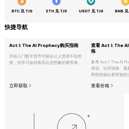
BTC 兑 TJS
ETH 兑 TJS
USDT 兑 TJS
BNB 兑
快捷导航
Act I: The AI Prophecy购买指南
查看 Act I: The 
格
开始入门数字货币可能会让人觉得不知所
参考 Act I: The AI
措，但学习如何购买比您想象的要简单。
变动、社区情绪、最
帮助您做出更明智的
立即获取
查看价格