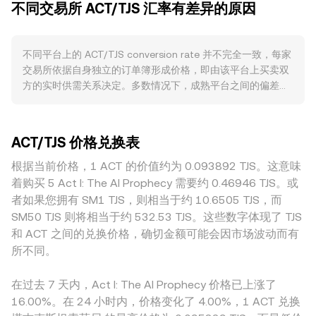
不同交易所 ACT/TJS 汇率有差异的原因
（mid-price），通常取两者平均数，可作为参考基准。在单
市场存在联动，比特币走势常对短期方向具有主导作用；同
一平台之外，数据聚合商会基于多交易所的成交计算成交量加
时，TJS 的强弱、当地利率与风险偏好变化会影响以 TJS 计价
权平均价（VWAP），公式为 VWAP = Σ(Price_i × Volume_i) /
的买卖意愿，从而传导至 ACT/TJS 的即时定价。合规与监管
不同平台上的 ACT/TJS conversion rate 并不完全一致，每家
Σ Volume_i，使高成交量市场对参考价影响更大。在进行简单
事件也不可忽视：例如交易平台是否获得面向 TJS 用户的合规
交易所依据自身独立的订单簿形成价格，即由该平台上买卖双
换算时，可用直接算式：以 ACT 计价时，TJS Value = ACT
通道、区域内对加密资产的限制与披露要求、对特定公链或代
方的实时供需关系决定。多数情况下，成熟平台之间的偏差可
Amount × rate；以 TJS 反推数量时，ACT Amount = TJS
币的监管定性，都会引发流动性与定价预期的变化。技术层面
能在 0.1%–0.5% 范围内，但在流动性较薄的时段或个别场
Value / rate。若 ACT 在去中心化交易所具备显著流动性，自
上，若 ACT 存在衍生品市场，永续合约的资金费率与季度合
所，偏差会明显放大。深度更好的平台拥有更厚的买卖盘壁
动做市商（AMM）池会依据恒定乘积公式 x × y = k 进行定
约/期权到期集中时点可能带来短期波动；此外，链上与交易所
垒，单笔大额成交造成的价格冲击更小；相反，深度不足的市
价，其中 x、y 分别代表池中 ACT 与 TJS（或与 TJS 挂钩的稳
的大额地址流向（如解锁、团队或早期持有者的移动、交易所
ACT/TJS 价格兑换表
场更易出现滑点与短时背离。与地域和监管相关的溢价也可能
定资产）的储备量，价格近似为 y/x；当大额成交打破池子平
净充值/净提币）也会在短期内改变卖压或买盘，从而影响
出现：围绕 TJS 的法币渠道可用性、合规要求以及当地对加密
根据当前价格，1 ACT 的价值约为 0.093892 TJS。这意味
衡时，价格沿曲线滑动，进而反馈到聚合后的 ACT/TJS
ACT/TJS 的 conversion rate。
资产的政策态度，会影响本地以 TJS 计价的入场与出场成本，
conversion rate。综合而言，订单簿的最新成交、不同平台的
着购买 5 Act I: The AI Prophecy 需要约 0.46946 TJS。或
从而带来区域性价差。此外，许多场所先以 ACT/USDT 或
VWAP 参考，以及 AMM 池的定价共同构成市场对 ACT/TJS
者如果您拥有 SM1 TJS，则相当于约 10.6505 TJS，而
ACT/USD 形成基准，再通过 USDT/TJS 或 USD/TJS 的报价转
的即时定价框架。
SM50 TJS 则将相当于约 532.53 TJS。这些数字体现了 TJS
换为 ACT/TJS，其中 USDT 相对 TJS 的轻微溢折价（basis）
和 ACT 之间的兑换价格，确切金额可能会因市场波动而有
会直接传导到最终的 ACT/TJS 报价。跨市套利通常在缩小这
所不同。
些差异方面发挥稳定器作用，但受限于提现/充值速度、费用、
合规与信用风控等现实摩擦，套利难以做到瞬时和完全，从而
在过去 7 天内，Act I: The AI Prophecy 价格已上涨了
使不同平台间的 conversion rate 在短期内仍可能存在可见差
16.00%。在 24 小时内，价格变化了 4.00%，1 ACT 兑换
距。