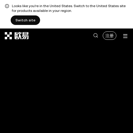
Looks like you're in the United States. Switch to the United States site
for products available in your region.
Switch site
跳转至主要内容
注册