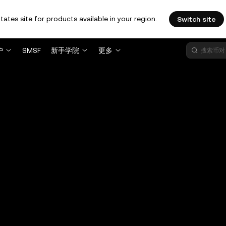
tates site for products available in your region.
Switch site
户
SMSF
新手学院
更多