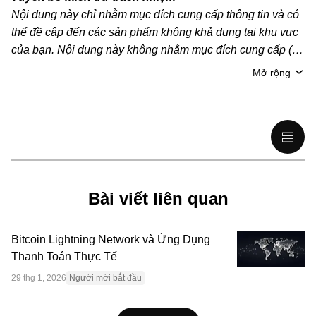
Nội dung này chỉ nhằm mục đích cung cấp thông tin và có
thể đề cập đến các sản phẩm không khả dụng tại khu vực
của bạn. Nội dung này không nhằm mục đích cung cấp (i)
lời khuyên hoặc khuyến nghị đầu tư; (ii) đề nghị hoặc chào
Mở rộng
mời mua, bán hoặc nắm giữ crypto/tài sản kỹ thuật số;
hoặc (iii) tư vấn tài chính, kế toán, pháp lý hoặc thuế. Tài
sản kỹ thuật số/crypto, bao gồm cả stablecoin, có mức độ
rủi ro cao và có thể biến động mạnh. Bạn nên cân nhắc kỹ
xem việc giao dịch hoặc nắm giữ crypto/tài sản kỹ thuật số
có phù hợp với bạn hay không, dựa trên tình hình tài chính
của mình. Vui lòng tham khảo ý kiến của chuyên gia pháp
Bài viết liên quan
lý/thuế/đầu tư để được giải đáp câu hỏi về tình hình cụ thể
của bản thân. Thông tin (bao gồm dữ liệu thị trường và
Bitcoin Lightning Network và Ứng Dụng
thông tin thống kê, nếu có) trong bài viết này chỉ mang tính
Thanh Toán Thực Tế
chất thông tin chung. Mặc dù đã thực hiện mọi biện pháp
cẩn thận hợp lý khi chuẩn bị dữ liệu và biểu đồ này, chúng
29 thg 1, 2026
Người mới bắt đầu
tôi không chịu trách nhiệm về bất kỳ sai sót thực tế hoặc
thiếu sót nào trong tài liệu này.