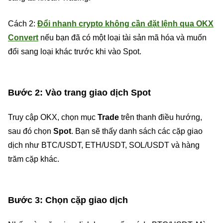
Cách 2:
Đổi nhanh crypto không cần đặt lệnh qua OKX
Convert
nếu bạn đã có một loại tài sản mã hóa và muốn
đổi sang loại khác trước khi vào Spot.
Bước 2: Vào trang giao dịch Spot
Truy cập OKX, chọn mục
Trade
trên thanh điều hướng,
sau đó chọn
Spot
. Bạn sẽ thấy danh sách các cặp giao
dịch như BTC/USDT, ETH/USDT, SOL/USDT và hàng
trăm cặp khác.
Bước 3: Chọn cặp giao dịch