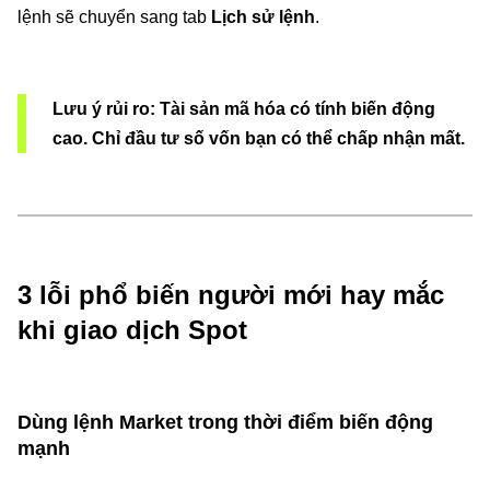
lệnh sẽ chuyển sang tab
Lịch sử lệnh
.
Lưu ý rủi ro:
Tài sản mã hóa có tính biến động
cao. Chỉ đầu tư số vốn bạn có thể chấp nhận mất.
3 lỗi phổ biến người mới hay mắc
khi giao dịch Spot
Dùng lệnh Market trong thời điểm biến động
mạnh