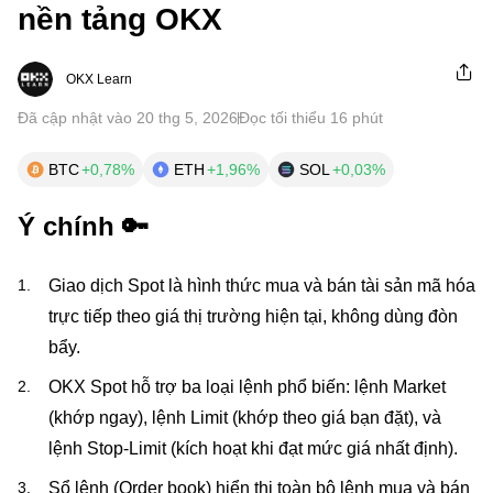
nền tảng OKX
OKX Learn
Đã cập nhật vào 20 thg 5, 2026
Đọc tối thiểu 16 phút
BTC
+0,78%
ETH
+1,96%
SOL
+0,03%
Ý chính 🔑
Giao dịch Spot là hình thức mua và bán tài sản mã hóa
trực tiếp theo giá thị trường hiện tại, không dùng đòn
bẩy.
OKX Spot hỗ trợ ba loại lệnh phổ biến: lệnh Market
(khớp ngay), lệnh Limit (khớp theo giá bạn đặt), và
lệnh Stop-Limit (kích hoạt khi đạt mức giá nhất định).
Sổ lệnh (Order book) hiển thị toàn bộ lệnh mua và bán