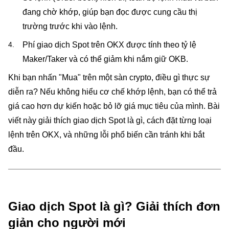
đang chờ khớp, giúp bạn đọc được cung cầu thị
trường trước khi vào lệnh.
Phí giao dịch Spot trên OKX được tính theo tỷ lệ
Maker/Taker và có thể giảm khi nắm giữ OKB.
Khi bạn nhấn "Mua" trên một sàn crypto, điều gì thực sự
diễn ra? Nếu không hiểu cơ chế khớp lệnh, bạn có thể trả
giá cao hơn dự kiến hoặc bỏ lỡ giá mục tiêu của mình. Bài
viết này giải thích giao dịch Spot là gì, cách đặt từng loại
lệnh trên OKX, và những lỗi phổ biến cần tránh khi bắt
đầu.
Giao dịch Spot là gì? Giải thích đơn
giản cho người mới