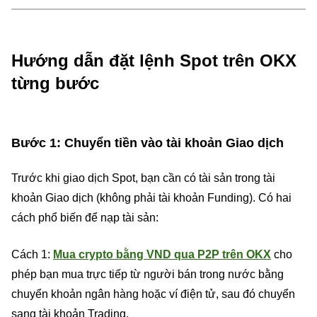
Hướng dẫn đặt lệnh Spot trên OKX
từng bước
Bước 1: Chuyển tiền vào tài khoản Giao dịch
Trước khi giao dịch Spot, bạn cần có tài sản trong tài
khoản Giao dịch (không phải tài khoản Funding). Có hai
cách phổ biến để nạp tài sản:
Cách 1:
Mua crypto bằng VND qua P2P trên OKX
cho
phép bạn mua trực tiếp từ người bán trong nước bằng
chuyển khoản ngân hàng hoặc ví điện tử, sau đó chuyển
sang tài khoản Trading.