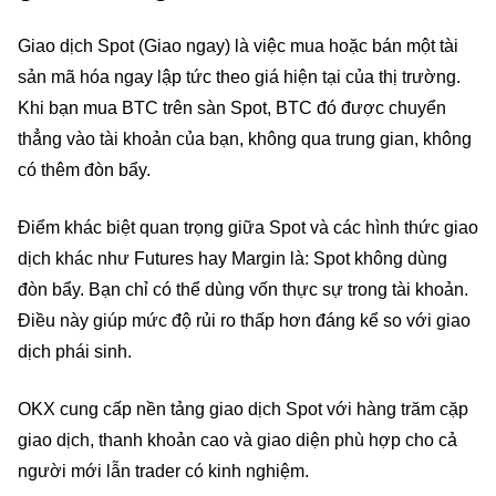
Giao dịch Spot (Giao ngay) là việc mua hoặc bán một tài
sản mã hóa ngay lập tức theo giá hiện tại của thị trường.
Khi bạn mua BTC trên sàn Spot, BTC đó được chuyển
thẳng vào tài khoản của bạn, không qua trung gian, không
có thêm đòn bẩy.
Điểm khác biệt quan trọng giữa Spot và các hình thức giao
dịch khác như Futures hay Margin là: Spot không dùng
đòn bẩy. Bạn chỉ có thể dùng vốn thực sự trong tài khoản.
Điều này giúp mức độ rủi ro thấp hơn đáng kể so với giao
dịch phái sinh.
OKX cung cấp nền tảng giao dịch Spot với hàng trăm cặp
giao dịch, thanh khoản cao và giao diện phù hợp cho cả
người mới lẫn trader có kinh nghiệm.