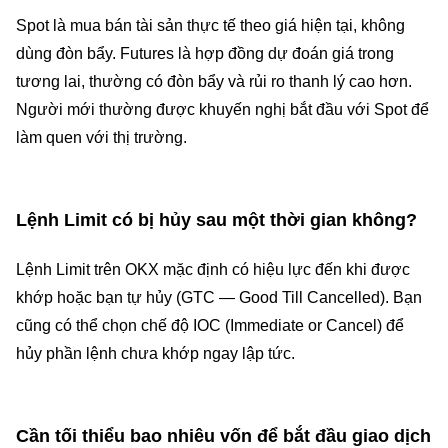
Spot là mua bán tài sản thực tế theo giá hiện tại, không
dùng đòn bẩy. Futures là hợp đồng dự đoán giá trong
tương lai, thường có đòn bẩy và rủi ro thanh lý cao hơn.
Người mới thường được khuyến nghị bắt đầu với Spot để
làm quen với thị trường.
Lệnh Limit có bị hủy sau một thời gian không?
Lệnh Limit trên OKX mặc định có hiệu lực đến khi được
khớp hoặc bạn tự hủy (GTC — Good Till Cancelled). Bạn
cũng có thể chọn chế độ IOC (Immediate or Cancel) để
hủy phần lệnh chưa khớp ngay lập tức.
Cần tối thiểu bao nhiêu vốn để bắt đầu giao dịch