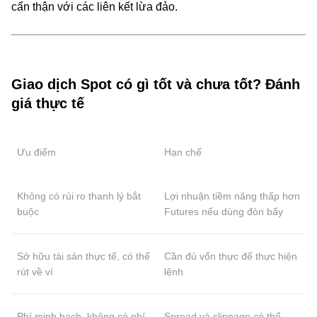
cẩn thận với các liên kết lừa đảo.
Giao dịch Spot có gì tốt và chưa tốt? Đánh
giá thực tế
Ưu điểm
Hạn chế
Không có rủi ro thanh lý bắt
Lợi nhuận tiềm năng thấp hơn
buộc
Futures nếu dùng đòn bẩy
Sở hữu tài sản thực tế, có thể
Cần đủ vốn thực để thực hiện
rút về ví
lệnh
Phí minh bạch, không có phí
Spread và slippage có thể