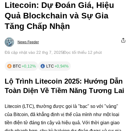
Litecoin: Dự Đoán Giá, Hiệu
Quả Blockchain và Sự Gia
Tăng Chấp Nhận
News Feeder
Đã cập nhật vào 22 thg 7, 2025
Đọc tối thiểu 12 phút
BTC
+0,12%
LTC
+0,94%
Lộ Trình Litecoin 2025: Hướng Dẫn
Toàn Diện Về Tiềm Năng Tương Lai
Litecoin (LTC), thường được gọi là "bạc" so với "vàng"
của Bitcoin, đã khẳng định vị thế của mình như một loại
tiền điện tử đáng tin cậy và hiệu quả. Với thời gian giao
dịch nhanh hơn, chu kỳ halving dự đoán được và sự gia