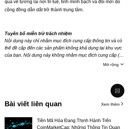
qua về tương lai nơi trí tuệ, tính minh bạch và đổi mới do
cộng đồng dẫn dắt trở thành trung tâm.
Tuyên bố miễn trừ trách nhiệm
Nội dung này chỉ nhằm mục đích cung cấp thông tin và có
thể đề cập đến các sản phẩm không khả dụng tại khu vực
của bạn. Nội dung này không nhằm mục đích cung cấp (i)
lời khuyên hoặc khuyến nghị đầu tư; (ii) đề nghị hoặc chào
Mở rộng
mời mua, bán hoặc nắm giữ crypto/tài sản kỹ thuật số;
hoặc (iii) tư vấn tài chính, kế toán, pháp lý hoặc thuế. Tài
sản kỹ thuật số/crypto, bao gồm cả stablecoin, có mức độ
rủi ro cao và có thể biến động mạnh. Bạn nên cân nhắc kỹ
xem việc giao dịch hoặc nắm giữ crypto/tài sản kỹ thuật số
Bài viết liên quan
Xem thêm
có phù hợp với bạn hay không, dựa trên tình hình tài chính
của mình. Vui lòng tham khảo ý kiến của chuyên gia pháp
lý/thuế/đầu tư để được giải đáp câu hỏi về tình hình cụ thể
Tiền Mã Hóa Đang Thịnh Hành Trên
của bản thân. Thông tin (bao gồm dữ liệu thị trường và
CoinMarketCap: Những Thông Tin Quan