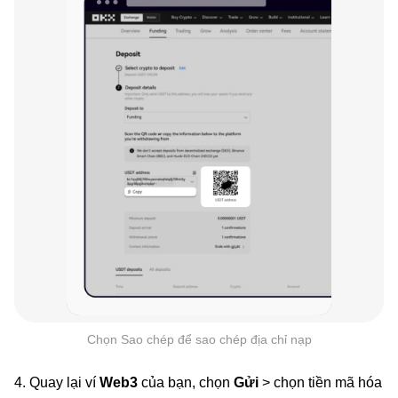
Chọn Sao chép để sao chép địa chỉ nạp
4. Quay lại ví
Web3
của bạn, chọn
Gửi
> chọn tiền mã hóa