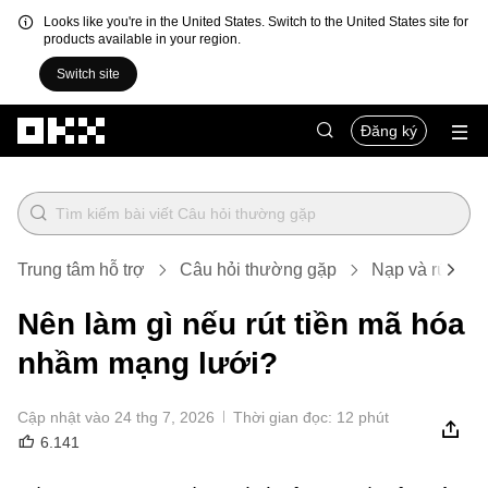
Looks like you're in the United States. Switch to the United States site for
products available in your region.
Switch site
Chuyển đến nội dung chính
Đăng ký
Trung tâm hỗ trợ
Câu hỏi thường gặp
Nạp và rút tiền
Nên làm gì nếu rút tiền mã hóa
nhầm mạng lưới?
Cập nhật vào 24 thg 7, 2026
Thời gian đọc: 12 phút
6.141