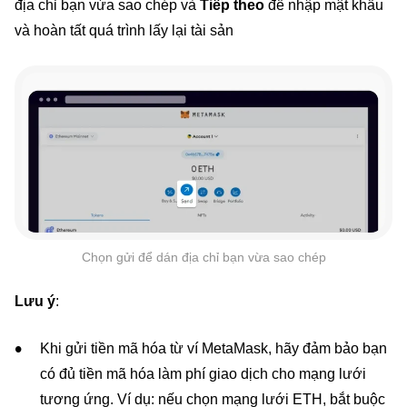
địa chỉ bạn vừa sao chép và
Tiếp theo
để nhập mật khẩu
và hoàn tất quá trình lấy lại tài sản
Chọn gửi để dán địa chỉ bạn vừa sao chép
Lưu ý
:
Khi gửi tiền mã hóa từ ví MetaMask, hãy đảm bảo bạn
có đủ tiền mã hóa làm phí giao dịch cho mạng lưới
tương ứng. Ví dụ: nếu chọn mạng lưới ETH, bắt buộc