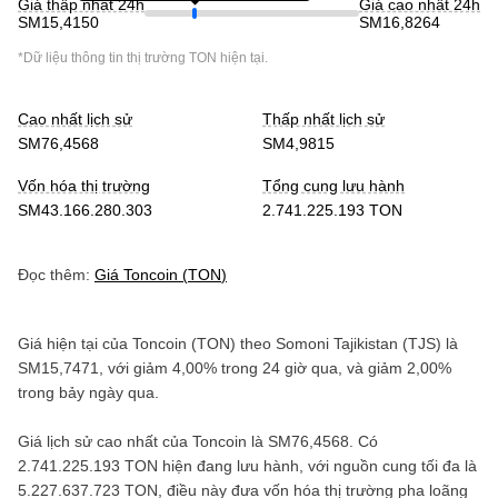
Giá thấp nhất 24h
Giá cao nhất 24h
SM15,4150
SM16,8264
*Dữ liệu thông tin thị trường
TON
hiện tại.
Cao nhất lịch sử
Thấp nhất lịch sử
SM76,4568
SM4,9815
Vốn hóa thị trường
Tổng cung lưu hành
SM43.166.280.303
2.741.225.193 TON
Đọc thêm:
Giá
Toncoin
(
TON
)
Giá hiện tại của
Toncoin
(
TON
) theo
Somoni Tajikistan
(
TJS
) là
SM15,7471
, với
giảm
4,00%
trong 24 giờ qua, và
giảm
2,00%
trong bảy ngày qua.
Giá lịch sử cao nhất của
Toncoin
là
SM76,4568
. Có
2.741.225.193 TON
hiện đang lưu hành, với nguồn cung tối đa là
5.227.637.723 TON
, điều này đưa vốn hóa thị trường pha loãng