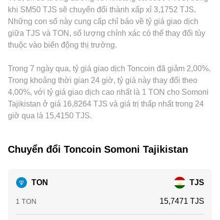
ví validator/nhà đầu tư lớn lên sàn hoặc rút về ví tự quản là
tục trong sổ lệnh: các lệnh giới hạn tạo độ sâu thanh khoản,
với thị trường toàn cầu. Ngoài ra, nhiều nền tảng báo giá
khi SM50 TJS sẽ chuyển đổi thành xấp xỉ 3,1752 TJS.
những tác nhân thường gây biến động ngắn hạn cho
lệnh thị trường tiêu thụ thanh khoản, và mọi giao dịch thành
TON/TJS thông qua trung gian TON/USDT và USDT/TJS;
Những con số này cung cấp chỉ báo về tỷ giá giao dịch
TON/TJS conversion rate.
công sẽ cập nhật mức giá tham chiếu mới cho cặp
khi USDT giao dịch chênh lệch so với TJS danh nghĩa, cơ
giữa TJS và TON, số lượng chính xác có thể thay đổi tùy
TON/TJS.
sở USDT này sẽ truyền vào mức giá cuối cùng của
thuộc vào biến động thị trường.
TON/TJS. Hoạt động arbitrage giữa các sàn giúp thu hẹp sai
lệch bằng cách mua nơi rẻ và bán nơi đắt, nhưng không thể
Trong 7 ngày qua, tỷ giá giao dịch Toncoin đã giảm 2,00%.
loại bỏ hoàn toàn khác biệt do chi phí giao dịch, thời gian rút
nạp, rủi ro giá và hạn chế tuân thủ khu vực.
Trong khoảng thời gian 24 giờ, tỷ giá này thay đổi theo
4,00%, với tỷ giá giao dịch cao nhất là 1 TON cho Somoni
Tajikistan ở giá 16,8264 TJS và giá trị thấp nhất trong 24
giờ qua là 15,4150 TJS.
Chuyển đổi Toncoin Somoni Tajikistan
TON
TJS
15,7471 TJS
1 TON