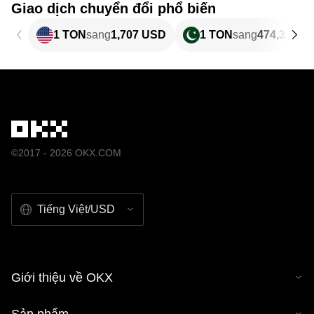
Giao dịch chuyển đổi phổ biến
1 TON
sang
1,707 USD
1 TON
sang
474,32 PK
©2017 - 2026 OKX.COM
Tiếng Việt/USD
Giới thiệu về OKX