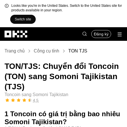
Looks like you're in the United States. Switch to the United States site for
products available in your region.
Switch site
Chuyển đến nội dung chính
Đăng ký
Trang chủ
Công cụ tính
TON TJS
TON/TJS: Chuyển đổi Toncoin
(TON) sang Somoni Tajikistan
(TJS)
Toncoin sang Somoni Tajikistan
4,5
1 Toncoin có giá trị bằng bao nhiêu
Somoni Tajikistan?