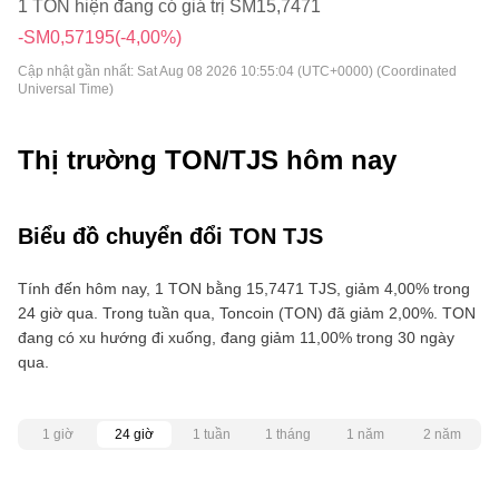
1 TON hiện đang có giá trị SM15,7471
-SM0,57195
(-4,00%)
Cập nhật gần nhất:
Sat Aug 08 2026 10:55:04 (UTC+0000) (Coordinated
Universal Time)
Thị trường TON/TJS hôm nay
Biểu đồ chuyển đổi TON TJS
Tính đến hôm nay, 1 TON bằng 15,7471 TJS, giảm 4,00% trong
24 giờ qua. Trong tuần qua, Toncoin (TON) đã giảm 2,00%. TON
đang có xu hướng đi xuống, đang giảm 11,00% trong 30 ngày
qua.
1 giờ
24 giờ
1 tuần
1 tháng
1 năm
2 năm