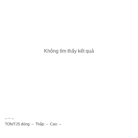
Không tìm thấy kết quả
-- ~ --
TON/TJS đóng: --
Thấp: --
Cao: --