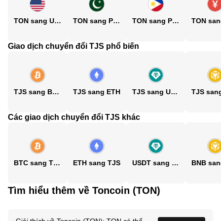
TON sang USD
TON sang PKR
TON sang PHP
Giao dịch chuyển đổi TJS phổ biến
TJS sang BTC
TJS sang ETH
TJS sang USDT
Các giao dịch chuyển đổi TJS khác
BTC sang TJS
ETH sang TJS
USDT sang TJS
Tìm hiểu thêm về Toncoin (TON)