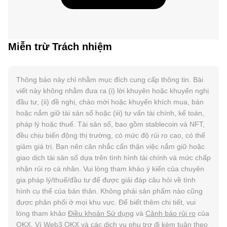
Miễn trừ Trách nhiệm
Thông báo này chỉ nhằm mục đích cung cấp thông tin. Bài
viết này không nhằm đưa ra (i) lời khuyên hoặc khuyến nghị
đầu tư, (ii) đề nghị, chào mời hoặc khuyến khích mua, bán
hoặc nắm giữ tài sản số hoặc (iii) tư vấn tài chính, kế toán,
pháp lý hoặc thuế. Tài sản số, bao gồm stablecoin và NFT,
đều chịu biến động thị trường, có mức độ rủi ro cao, có thể
giảm giá trị. Bạn nên cân nhắc cẩn thận việc nắm giữ hoặc
giao dịch tài sản số dựa trên tình hình tài chính và mức chấp
nhận rủi ro cá nhân. Vui lòng tham khảo ý kiến của chuyên
gia pháp lý/thuế/đầu tư để được giải đáp câu hỏi về tình
hình cụ thể của bản thân. Không phải sản phẩm nào cũng
được phân phối ở mọi khu vực. Để biết thêm chi tiết, vui
lòng tham khảo
Điều khoản Sử dụng
và
Cảnh báo rủi ro
của
OKX. Ví Web3 OKX và các dịch vụ phụ trợ đi kèm tuân theo