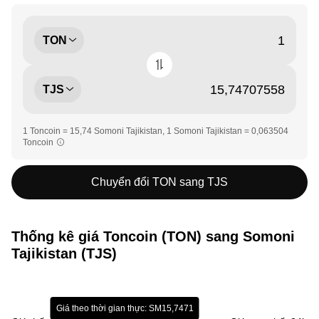
TON
TJS
1 Toncoin = 15,74 Somoni Tajikistan, 1 Somoni Tajikistan = 0,063504
Toncoin
Chuyển đổi TON sang TJS
Thống kê giá Toncoin (TON) sang Somoni
Tajikistan (TJS)
Giá theo thời gian thực: SM15,7471