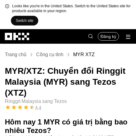
Looks like you're in the United States. Switch to the United States site for
products available in your region.
Switch site
Chuyển đến nội dung chính
Đăng ký
Trang chủ
Công cụ tính
MYR XTZ
MYR/XTZ: Chuyển đổi Ringgit
Malaysia (MYR) sang Tezos
(XTZ)
Ringgit Malaysia sang Tezos
4,4
Hôm nay 1 MYR có giá trị bằng bao
nhiêu Tezos?