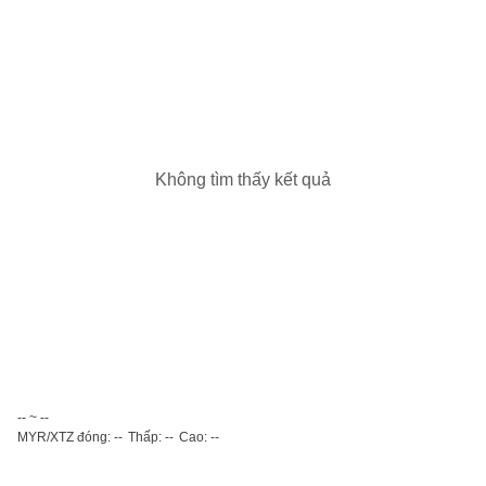
Không tìm thấy kết quả
-- ~ --
MYR/XTZ đóng: --
Thấp: --
Cao: --