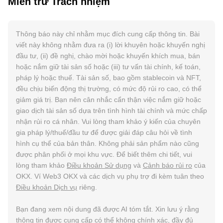
Miễn trừ Trách nhiệm
Thông báo này chỉ nhằm mục đích cung cấp thông tin. Bài
viết này không nhằm đưa ra (i) lời khuyên hoặc khuyến nghị
đầu tư, (ii) đề nghị, chào mời hoặc khuyến khích mua, bán
hoặc nắm giữ tài sản số hoặc (iii) tư vấn tài chính, kế toán,
pháp lý hoặc thuế. Tài sản số, bao gồm stablecoin và NFT,
đều chịu biến động thị trường, có mức độ rủi ro cao, có thể
giảm giá trị. Bạn nên cân nhắc cẩn thận việc nắm giữ hoặc
giao dịch tài sản số dựa trên tình hình tài chính và mức chấp
nhận rủi ro cá nhân. Vui lòng tham khảo ý kiến của chuyên
gia pháp lý/thuế/đầu tư để được giải đáp câu hỏi về tình
hình cụ thể của bản thân. Không phải sản phẩm nào cũng
được phân phối ở mọi khu vực. Để biết thêm chi tiết, vui
lòng tham khảo
Điều khoản Sử dụng
và
Cảnh báo rủi ro
của
OKX. Ví Web3 OKX và các dịch vụ phụ trợ đi kèm tuân theo
Điều khoản Dịch vụ
riêng.
Bạn đang xem nội dung đã được AI tóm tắt. Xin lưu ý rằng
thông tin được cung cấp có thể không chính xác, đầy đủ