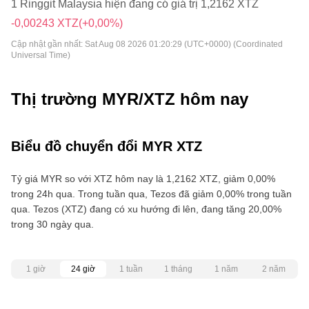
1 Ringgit Malaysia hiện đang có giá trị 1,2162 XTZ
-0,00243 XTZ
(+0,00%)
Cập nhật gần nhất:
Sat Aug 08 2026 01:20:29 (UTC+0000) (Coordinated
Universal Time)
Thị trường MYR/XTZ hôm nay
Biểu đồ chuyển đổi MYR XTZ
Tỷ giá MYR so với XTZ hôm nay là 1,2162 XTZ, giảm 0,00%
trong 24h qua. Trong tuần qua, Tezos đã giảm 0,00% trong tuần
qua. Tezos (XTZ) đang có xu hướng đi lên, đang tăng 20,00%
trong 30 ngày qua.
1 giờ
24 giờ
1 tuần
1 tháng
1 năm
2 năm