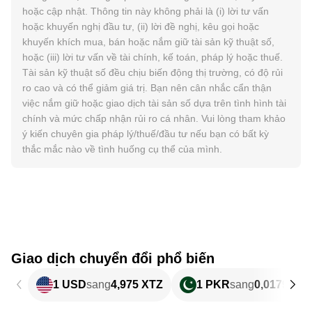
hoặc cập nhật. Thông tin này không phải là (i) lời tư vấn
hoặc khuyến nghị đầu tư, (ii) lời đề nghị, kêu gọi hoặc
khuyến khích mua, bán hoặc nắm giữ tài sản kỹ thuật số,
hoặc (iii) lời tư vấn về tài chính, kế toán, pháp lý hoặc thuế.
Tài sản kỹ thuật số đều chịu biến động thị trường, có độ rủi
ro cao và có thể giảm giá trị. Bạn nên cân nhắc cẩn thận
việc nắm giữ hoặc giao dịch tài sản số dựa trên tình hình tài
chính và mức chấp nhận rủi ro cá nhân. Vui lòng tham khảo
ý kiến chuyên gia pháp lý/thuế/đầu tư nếu bạn có bất kỳ
thắc mắc nào về tình huống cụ thể của mình.
Giao dịch chuyển đổi phổ biến
1 USD
sang
4,975 XTZ
1 PKR
sang
0,017905 