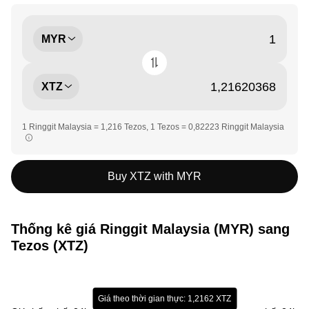
MYR
XTZ
1 Ringgit Malaysia = 1,216 Tezos, 1 Tezos = 0,82223 Ringgit Malaysia
Buy XTZ with MYR
Thống kê giá Ringgit Malaysia (MYR) sang
Tezos (XTZ)
Giá theo thời gian thực: 1,2162 XTZ