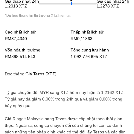
Giá thấp nhất 24h
Giá cao nhất 24h
1,2013 XTZ
1,2278 XTZ
*Dữ liệu thông tin thị trường
XTZ
hiện tại.
Cao nhất lịch sử
Thấp nhất lịch sử
RM37,4340
RM0,11863
Vốn hóa thị trường
Tổng cung lưu hành
RM898.514.543
1.092.776.695 XTZ
Đọc thêm:
Giá
Tezos
(
XTZ
)
Tỷ giá chuyển đổi
MYR
sang
XTZ
hôm nay hiện là
1,2162
XTZ
.
Tỷ giá này đã
giảm
0,00%
trong 24h qua và
giảm
0,00%
trong
bảy ngày qua.
Giá
Ringgit Malaysia
sang
Tezos
được cập nhật theo thời gian
thực. Ngoài ra, công cụ chuyển đổi của chúng tôi còn có danh
sách những tiền pháp định khác có thể đổi lấy
Tezos
và các tiền