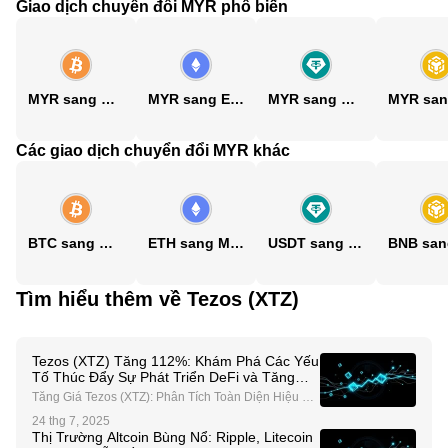
Giao dịch chuyển đổi MYR phổ biến
MYR sang BTC
MYR sang ETH
MYR sang USDT
Các giao dịch chuyển đổi MYR khác
BTC sang MYR
ETH sang MYR
USDT sang MYR
Tìm hiểu thêm về Tezos (XTZ)
Tezos (XTZ) Tăng 112%: Khám Phá Các Yếu
Tố Thúc Đẩy Sự Phát Triển DeFi và Tăng
Trưởng Tổ Chức
Tăng Giá Tezos (XTZ): Phân Tích Toàn Diện Hiệu Su
ất Gần Đây Tezos (XTZ) đã thu hút sự chú ý với nhữn
24 thg 7, 2025
g biến động giá ấn tượng, tăng 112% trong tháng qu
Thị Trường Altcoin Bùng Nổ: Ripple, Litecoin
a và đạt mức tăng hàng tuần 25%. Sự tăng trưởng n