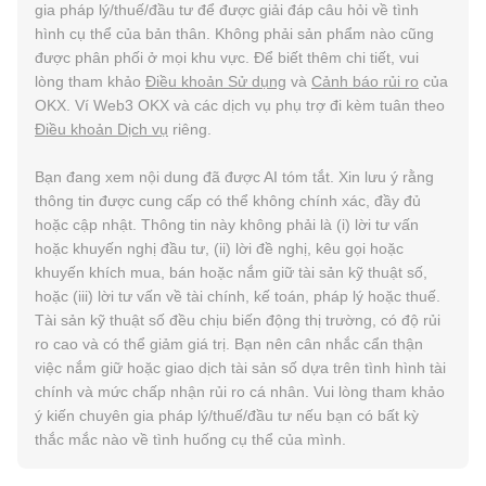
gia pháp lý/thuế/đầu tư để được giải đáp câu hỏi về tình
hình cụ thể của bản thân. Không phải sản phẩm nào cũng
được phân phối ở mọi khu vực. Để biết thêm chi tiết, vui
lòng tham khảo
Điều khoản Sử dụng
và
Cảnh báo rủi ro
của
OKX. Ví Web3 OKX và các dịch vụ phụ trợ đi kèm tuân theo
Điều khoản Dịch vụ
riêng.
Bạn đang xem nội dung đã được AI tóm tắt. Xin lưu ý rằng
thông tin được cung cấp có thể không chính xác, đầy đủ
hoặc cập nhật. Thông tin này không phải là (i) lời tư vấn
hoặc khuyến nghị đầu tư, (ii) lời đề nghị, kêu gọi hoặc
khuyến khích mua, bán hoặc nắm giữ tài sản kỹ thuật số,
hoặc (iii) lời tư vấn về tài chính, kế toán, pháp lý hoặc thuế.
Tài sản kỹ thuật số đều chịu biến động thị trường, có độ rủi
ro cao và có thể giảm giá trị. Bạn nên cân nhắc cẩn thận
việc nắm giữ hoặc giao dịch tài sản số dựa trên tình hình tài
chính và mức chấp nhận rủi ro cá nhân. Vui lòng tham khảo
ý kiến chuyên gia pháp lý/thuế/đầu tư nếu bạn có bất kỳ
thắc mắc nào về tình huống cụ thể của mình.