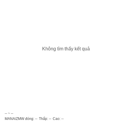
Không tìm thấy kết quả
-- ~ --
MANA/ZMW đóng: --
Thấp: --
Cao: --