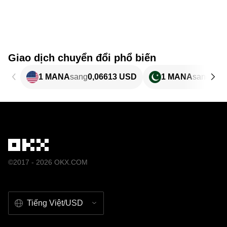
Giao dịch chuyển đổi phổ biến
1 MANA
sang
0,06613 USD
1 MANA
sang
18,
©2017 - 2026 OKX.COM
Tiếng Việt/USD