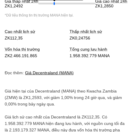
Giá thấp nhất 24h
Giá cao nhất 24h
ZK1,2492
ZK1,2850
*Dữ liệu thông tin thị trường
MANA
hiện tại.
Cao nhất lịch sử
Thấp nhất lịch sử
ZK112,35
ZK0,24756
Vốn hóa thị trường
Tổng cung lưu hành
ZK2.466.191.865
1.958.392.779 MANA
Đọc thêm:
Giá
Decentraland
(
MANA
)
Giá hiện tại của
Decentraland
(
MANA
) theo
Kwacha Zambia
(
ZMW
) là
ZK1,2593
, với
giảm
1,00%
trong 24 giờ qua, và
giảm
0,00%
trong bảy ngày qua.
Giá lịch sử cao nhất của
Decentraland
là
ZK112,35
. Có
1.958.392.779 MANA
hiện đang lưu hành, với nguồn cung tối đa
là
2.193.179.327 MANA
, điều này đưa vốn hóa thị trường pha