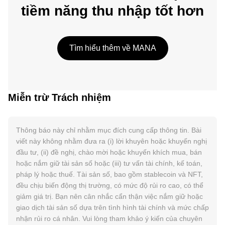
tiềm năng thu nhập tốt hơn
Tìm hiểu thêm về MANA
Miễn trừ Trách nhiệm
Thông báo này chỉ nhằm mục đích cung cấp thông tin. Bài
viết này không nhằm đưa ra (i) lời khuyên hoặc khuyến nghị
đầu tư, (ii) đề nghị, chào mời hoặc khuyến khích mua, bán
hoặc nắm giữ tài sản số hoặc (iii) tư vấn tài chính, kế toán,
pháp lý hoặc thuế. Tài sản số, bao gồm stablecoin và NFT,
đều chịu biến động thị trường, có mức độ rủi ro cao, có thể
giảm giá trị. Bạn nên cân nhắc cẩn thận việc nắm giữ hoặc
giao dịch tài sản số dựa trên tình hình tài chính và mức chấp
nhận rủi ro cá nhân. Vui lòng tham khảo ý kiến của chuyên