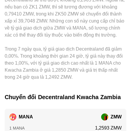
phương. Cuối cùng, các yếu tố kỹ thuật như funding rate
giá theo USD/USDT rồi chuyển đổi sang ZMW dựa trên cặp
USD (basis) sẽ truyền vào conversion rate MANA/ZMW.
nếu bạn có ZK1 ZMW, thì sẽ tương đương với khoảng
của hợp đồng tương lai MANA, đáo hạn quyền chọn (nơi có
định giá tương ứng, hợp nhất thành một mức conversion
Khác biệt địa lý và quy định — như giờ hoạt động của kênh
0,79410 ZMW, trong khi ZK50 ZMW sẽ chuyển đổi thành
niêm yết), chênh lệch basis giữa giao ngay và phái sinh,
rate tham chiếu. Về số học đơn giản, Giá trị ZMW = Số
nạp rút ZMW, chi phí chuyển đổi nội tệ, yêu cầu tuân thủ địa
xấp xỉ 39,7048 ZMW. Những con số này cung cấp chỉ báo
cùng với dòng chảy của các ví lớn trên sàn và on‑chain,
lượng MANA × conversion rate, và Số lượng MANA = Giá trị
phương — cũng có thể tạo “premium” hoặc “discount” cục
về tỷ giá giao dịch giữa ZMW và MANA, số lượng chính
thường gây nhiễu ngắn hạn lên conversion rate
ZMW / conversion rate; các phí giao dịch và trượt giá (nếu
bộ. Hoạt động arbitrage giữa các sàn giúp thu hẹp chênh
xác có thể thay đổi tùy thuộc vào biến động thị trường.
MANA/ZMW.
có) sẽ khiến giá trị thực nhận chênh so với tính toán lý
lệch, nhưng không triệt để do hạn chế về tốc độ chuyển tài
thuyết.
sản, phí mạng lưới, giới hạn rút nạp và rủi ro thị trường,
Trong 7 ngày qua, tỷ giá giao dịch Decentraland đã giảm
khiến conversion rate MANA/ZMW vẫn có thể sai khác trong
ngắn hạn.
0,00%. Trong khoảng thời gian 24 giờ, tỷ giá này thay đổi
theo 1,00%, với tỷ giá giao dịch cao nhất là 1 MANA cho
Kwacha Zambia ở giá 1,2850 ZMW và giá trị thấp nhất
trong 24 giờ qua là 1,2492 ZMW.
Chuyển đổi Decentraland Kwacha Zambia
MANA
ZMW
1,2593 ZMW
1 MANA