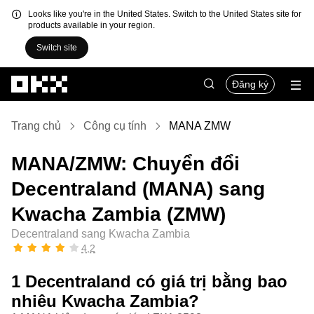
Looks like you're in the United States. Switch to the United States site for
products available in your region.
Switch site
Chuyển đến nội dung chính
Đăng ký
Trang chủ
Công cụ tính
MANA ZMW
MANA/ZMW: Chuyển đổi
Decentraland (MANA) sang
Kwacha Zambia (ZMW)
Decentraland sang Kwacha Zambia
4,2
1 Decentraland có giá trị bằng bao
nhiêu Kwacha Zambia?