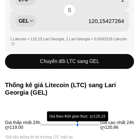
GEL
1 Litecoin = 120,15 Lari Georgia, 1 Lari Georgia = 0,0083226 Litecoin
Chuyển đổi LTC sang GEL
Thống kê giá Litecoin (LTC) sang Lari
Georgia (GEL)
Giá theo thời gian thực: ლ120,15
Giá thấp nhất 24h
Giá cao nhất 24h
ლ119,00
ლ120,86
*Dữ liệu thông tin thị trường
LTC
hiện tại.