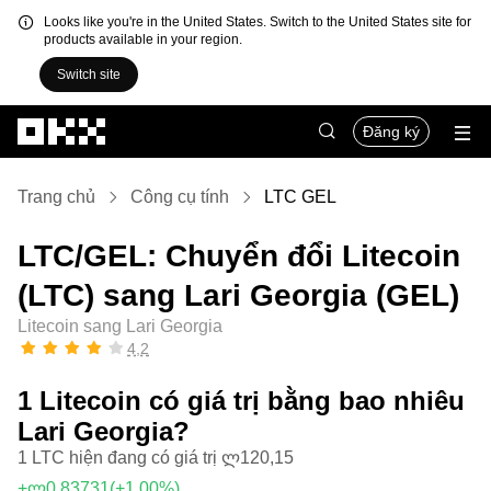
Looks like you're in the United States. Switch to the United States site for
products available in your region.
Switch site
Chuyển đến nội dung chính
Đăng ký
Trang chủ
Công cụ tính
LTC GEL
LTC/GEL: Chuyển đổi Litecoin
(LTC) sang Lari Georgia (GEL)
Litecoin sang Lari Georgia
4,2
1 Litecoin có giá trị bằng bao nhiêu
Lari Georgia?
1 LTC hiện đang có giá trị ლ120,15
+ლ0,83731
(+1,00%)