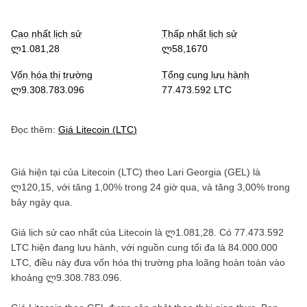
Cao nhất lịch sử
Thấp nhất lịch sử
ლ1.081,28
ლ58,1670
Vốn hóa thị trường
Tổng cung lưu hành
ლ9.308.783.096
77.473.592 LTC
Đọc thêm:
Giá
Litecoin
(
LTC
)
Giá hiện tại của
Litecoin
(
LTC
) theo
Lari Georgia
(
GEL
) là
ლ120,15
, với
tăng
1,00%
trong 24 giờ qua, và
tăng
3,00%
trong
bảy ngày qua.
Giá lịch sử cao nhất của
Litecoin
là
ლ1.081,28
. Có
77.473.592
LTC
hiện đang lưu hành, với nguồn cung tối đa là
84.000.000
LTC
, điều này đưa vốn hóa thị trường pha loãng hoàn toàn vào
khoảng
ლ9.308.783.096
.