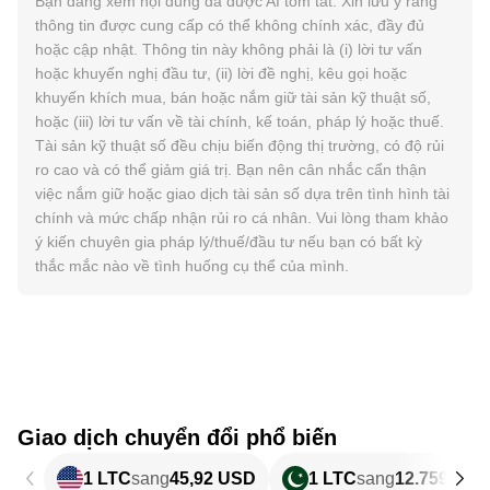
Bạn đang xem nội dung đã được AI tóm tắt. Xin lưu ý rằng
thông tin được cung cấp có thể không chính xác, đầy đủ
hoặc cập nhật. Thông tin này không phải là (i) lời tư vấn
hoặc khuyến nghị đầu tư, (ii) lời đề nghị, kêu gọi hoặc
khuyến khích mua, bán hoặc nắm giữ tài sản kỹ thuật số,
hoặc (iii) lời tư vấn về tài chính, kế toán, pháp lý hoặc thuế.
Tài sản kỹ thuật số đều chịu biến động thị trường, có độ rủi
ro cao và có thể giảm giá trị. Bạn nên cân nhắc cẩn thận
việc nắm giữ hoặc giao dịch tài sản số dựa trên tình hình tài
chính và mức chấp nhận rủi ro cá nhân. Vui lòng tham khảo
ý kiến chuyên gia pháp lý/thuế/đầu tư nếu bạn có bất kỳ
thắc mắc nào về tình huống cụ thể của mình.
Giao dịch chuyển đổi phổ biến
1 LTC
sang
45,92 USD
1 LTC
sang
12.759,77 