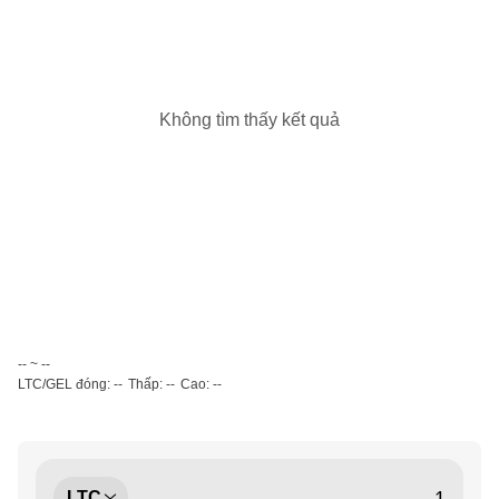
Không tìm thấy kết quả
-- ~ --
LTC/GEL đóng: --
Thấp: --
Cao: --
LTC