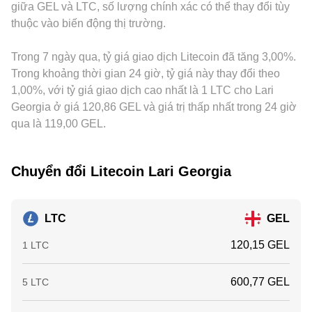
giữa GEL và LTC, số lượng chính xác có thể thay đổi tùy
hạn chồng lên những động lực cấu trúc kể trên.
sẽ truyền vào mức báo giá LTC/GEL. Hoạt động arbitrage
thuộc vào biến động thị trường.
giữa các sàn giúp thu hẹp chênh lệch theo thời gian, nhưng
không thể loại bỏ hoàn toàn do chi phí giao dịch, thời gian
Trong 7 ngày qua, tỷ giá giao dịch Litecoin đã tăng 3,00%.
chuyển khoản on-chain và hạn mức nạp rút khác nhau.
Trong khoảng thời gian 24 giờ, tỷ giá này thay đổi theo
1,00%, với tỷ giá giao dịch cao nhất là 1 LTC cho Lari
Georgia ở giá 120,86 GEL và giá trị thấp nhất trong 24 giờ
qua là 119,00 GEL.
Chuyển đổi Litecoin Lari Georgia
LTC
GEL
120,15 GEL
1 LTC
600,77 GEL
5 LTC