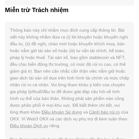
Miễn trừ Trách nhiệm
Thông báo này chỉ nhằm mục đích cung cấp thông tin. Bài
viết này không nhằm đưa ra (i) lời khuyên hoặc khuyến nghị
đầu tư, (ii) đề nghị, chào mời hoặc khuyến khích mua, bán
hoặc nắm giữ tài sản số hoặc (iii) tư vấn tài chính, kế toán,
pháp lý hoặc thuế. Tài sản số, bao gồm stablecoin và NFT,
đều chịu biến động thị trường, có mức độ rủi ro cao, có thể
giảm giá trị. Bạn nên cân nhắc cẩn thận việc nắm giữ hoặc
giao dịch tài sản số dựa trên tình hình tài chính và mức chấp
nhận rủi ro cá nhân. Vui lòng tham khảo ý kiến của chuyên
gia pháp lý/thuế/đầu tư để được giải đáp câu hỏi về tình
hình cụ thể của bản thân. Không phải sản phẩm nào cũng
được phân phối ở mọi khu vực. Để biết thêm chi tiết, vui
lòng tham khảo
Điều khoản Sử dụng
và
Cảnh báo rủi ro
của
OKX. Ví Web3 OKX và các dịch vụ phụ trợ đi kèm tuân theo
Điều khoản Dịch vụ
riêng.