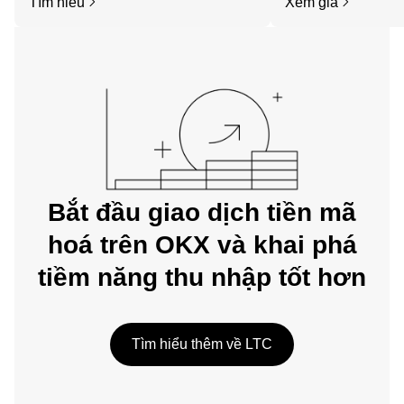
Tìm hiểu
Xem giá
dụng di động OKX hoặc ngay tại đây
trên web.
Bắt đầu giao dịch tiền mã
hoá trên OKX và khai phá
tiềm năng thu nhập tốt hơn
Tìm hiểu thêm về LTC