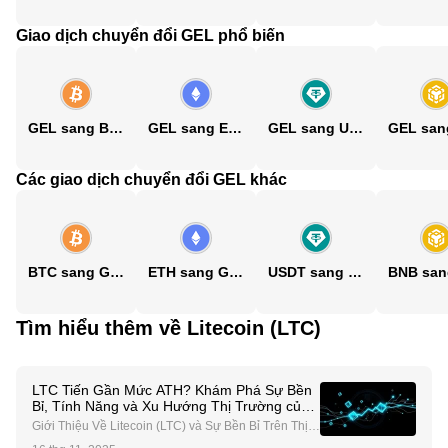
Giao dịch chuyển đổi GEL phổ biến
GEL sang BTC
GEL sang ETH
GEL sang USDT
Các giao dịch chuyển đổi GEL khác
BTC sang GEL
ETH sang GEL
USDT sang GEL
Tìm hiểu thêm về Litecoin (LTC)
LTC Tiến Gần Mức ATH? Khám Phá Sự Bền
Bỉ, Tính Năng và Xu Hướng Thị Trường của
Litecoin
Giới Thiệu Về Litecoin (LTC) và Sự Bền Bỉ Trên Thị T
rường Litecoin (LTC), thường được gọi là "bạc so với