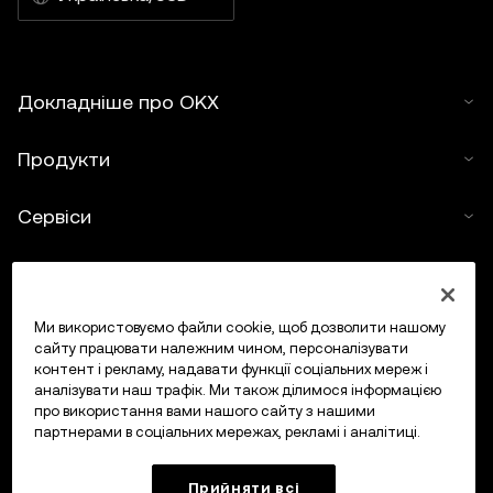
розумних заходів, ми не несемо відповідальності за
будь-які помилки у фактах або упущення в цьому
документі. Користування гаманцем Web3 OKX і NFT-
Докладніше про OKX
маркетплейсом OKX регламентується окремими
умовами використання, наведеними на сайті
Продукти
www.okx.com
.
Сервіси
Підтримка
Купити криптовалюту
Ми використовуємо файли cookie, щоб дозволити нашому
сайту працювати належним чином, персоналізувати
контент і рекламу, надавати функції соціальних мереж і
Калькулятор криптовалюти
аналізувати наш трафік. Ми також ділимося інформацією
про використання вами нашого сайту з нашими
партнерами в соціальних мережах, рекламі і аналітиці.
Торгувати
Прийняти всі