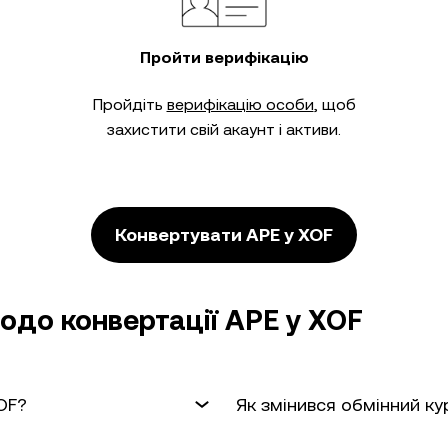
Пройти верифікацію
Пройдіть
верифікацію особи
, щоб
захистити свій акаунт і активи.
Конвертувати APE у XOF
одо конвертації APE у XOF
OF?
Як змінився обмінний ку