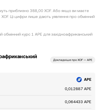
муть приблизно 388,00 XOF. Або якщо ви маєте
 XOF. Ці цифри лише дають уявлення про обмінний
щий обмінний курс 1 APE для західноафриканський
ноафриканський
Докладніше про XOF — APE
APE
0,012887 APE
0,064433 APE