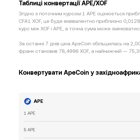
Таблиці конвертації APE/XOF
Згідно з поточним курсом 1 APE оцінюється приб
CFA1 XOF, це буде еквівалентно приблизно 0,012
курс між XOF і APE, а точна сума може змінюватис
За останні 7 днів ціна ApeCoin збільшилась на 2,
франк становив 78,4998 XOF, а найнижчий — 75,3
Конвертувати ApeCoin у західноафрик
APE
1 APE
5 APE