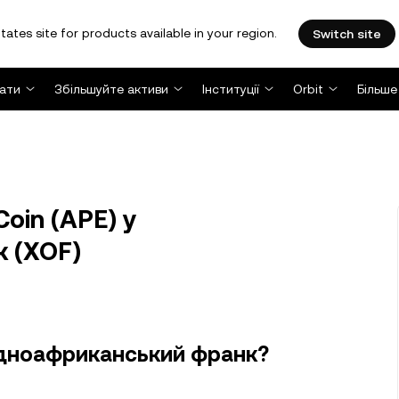
tates site for products available in your region.
Switch site
ати
Збільшуйте активи
Інституції
Orbit
Більше
oin (APE) у
 (XOF)
хідноафриканський франк?