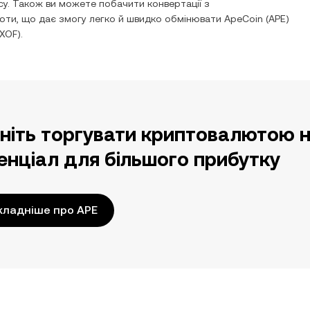
у. Також ви можете побачити конвертації з
люти, що дає змогу легко й швидко обмінювати
ApeCoin
(
APE
)
XOF
).
ніть торгувати криптовалютою н
енціал для більшого прибутку
кладніше про APE