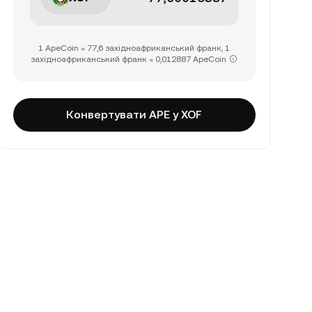
1 ApeCoin = 77,6 західноафриканський франк, 1
західноафриканський франк = 0,012887 ApeCoin
Конвертувати APE у XOF