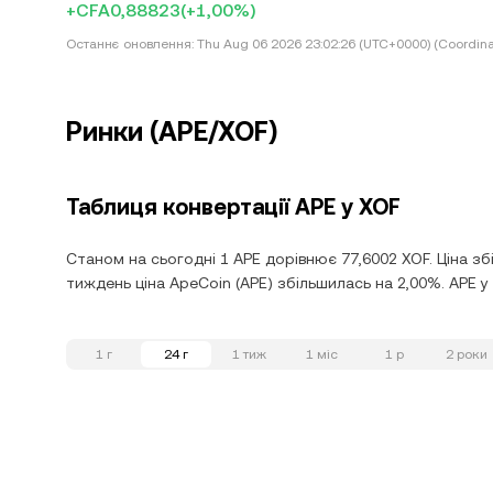
+CFA0,88823
(+1,00%)
Останнє оновлення:
Thu Aug 06 2026 23:02:26 (UTC+0000) (Coordina
Ринки (APE/XOF)
Таблиця конвертації APE у XOF
Станом на сьогодні 1 APE дорівнює 77,6002 XOF. Ціна зб
тиждень ціна ApeCoin (APE) збільшилась на 2,00%. APE у
1 г
24 г
1 тиж
1 міс
1 р
2 роки