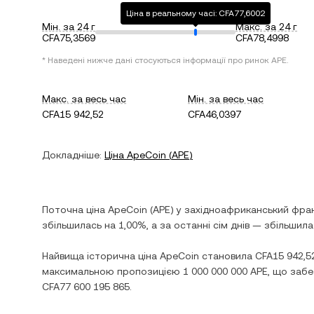
Ціна в реальному часі: CFA77,6002
Мін. за 24 г
Макс. за 24 г
CFA75,3569
CFA78,4998
* Наведені нижче дані стосуються інформації про ринок
APE
.
Макс. за весь час
Мін. за весь час
CFA15 942,52
CFA46,0397
Докладніше:
Ціна
ApeCoin
(
APE
)
Поточна ціна
ApeCoin
(
APE
) у
західноафриканський фра
збільшилась
на
1,00%
, а за останні сім днів —
збільшила
Найвища історична ціна
ApeCoin
становила
CFA15 942,5
максимальною пропозицією
1 000 000 000 APE
, що забе
CFA77 600 195 865
.