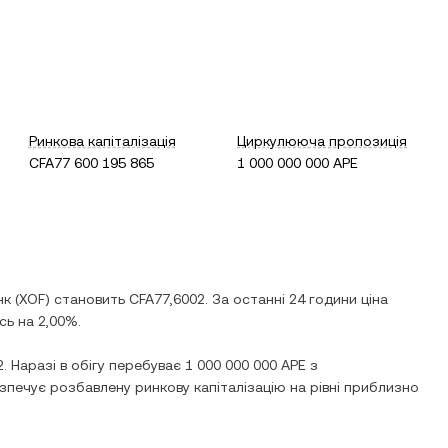
Ринкова капіталізація
Циркулююча пропозиція
CFA77 600 195 865
1 000 000 000 APE
нк
(
XOF
) становить
CFA77,6002
. За останні 24 години ціна
сь
на
2,00%
.
2
. Наразі в обігу перебуває
1 000 000 000 APE
з
зпечує розбавлену ринкову капіталізацію на рівні приблизно