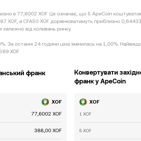
лизно в 77,6002 XOF. Це означає, що 5 ApeCoin коштувати
887 XOF, а CFA50 XOF дорівнюватимуть приблизно 0,64433
я залежно від коливань ринку.
00%. За останні 24 години ціна змінилась на 1,00%. Найви
569 XOF.
Конвертувати захід
анський франк
франк у ApeCoin
XOF
XOF
77,6002 XOF
1 XOF
388,00 XOF
5 XOF