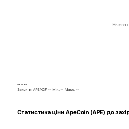
Нічого
-- ~ --
Закриття APE/XOF: --
Мін.: --
Макс.: --
Статистика ціни ApeCoin (APE) до зах