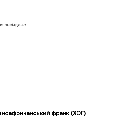
 не знайдено
ідноафриканський франк (XOF)