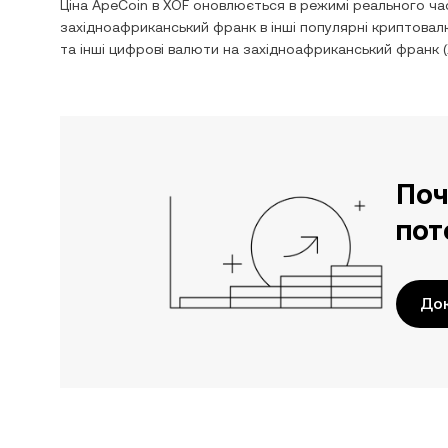
Ціна
ApeCoin
в
XOF
оновлюється в режимі реального час
західноафриканський франк
в інші популярні криптова
та інші цифрові валюти на
західноафриканський франк
(
Поч
пот
До