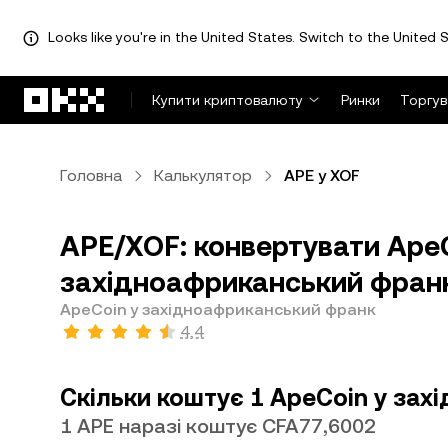
Looks like you're in the United States. Switch to the United S
Перейти до основного вмісту
Купити криптовалюту
Ринки
Торгув
Головна
Калькулятор
APE у XOF
APE/XOF: конвертувати ApeC
західноафриканський франк
ApeCoin у західноафриканський франк
4,4
Скільки коштує 1 ApeCoin у за
1 APE наразі коштує CFA77,6002