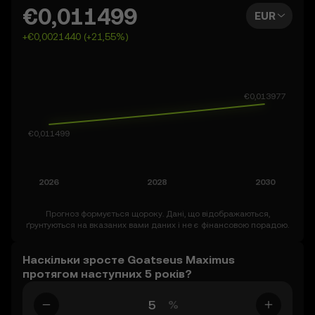
Maximus у найближчі дні, тижні, місяці або навіть 2050.
€0,011499
EUR
Ви також можете встановити власний прогноз щодо
+€0,0021440 (+21,55%)
Goatseus Maximus і дізнатися, справдиться він чи ні.
Зверніть увагу: ринок криптовалют за своєю суттю є
волатильним, тому підходьте до використання
прогнозів із цікавістю й обережністю.
Прогноз формується щороку. Дані, що відображаються,
ґрунтуються на вказаних вами даних і не є фінансовою порадою.
Наскільки зросте Goatseus Maximus
протягом наступних 5 років?
%