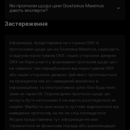
Які прогнози щодо ціни Goatseus Maximus
«останньої редакції». Ви несете
дають експерти?
відповідальність за регулярний перегляд
цих Правил.
Застереження
2. Визначення
2.1 Якщо не зазначено інше, ужиті тут
Інформація, представлена на сторінці OKX із
терміни мають тлумачитися згідно з
прогнозами щодо цін на
Goatseus Maximus
, надходить
визначеннями в Умовах використання
із відгуків користувачів OKX і інших сторонніх джерел.
OKX. У разі конфлікту мають
OKX не бере участі у формуванні прогнозів щодо цін і
застосовуватися положення цих Умов.
не схвалює такі передбачення від користувачів OKX
або інших сторонніх джерел. Цей вміст пропонується
3. Функції прогнозування цін
за принципом «як є» і наведений виключно в
3.1 Функції прогнозування цін надаються
інформаційних та ілюстративних цілях без будь-яких
виключно на інформаційній основі за
заяв чи гарантій. Оприлюднені прогнози щодо цін
принципом «як є» без будь-яких гарантій.
можуть бути неточними й не мають розглядатися як
3.2 Функції прогнозування цін можуть
надійні. Майбутні ціни можуть суттєво відрізнятися від
містити:
наведених прогнозів, на які не слід покладатися.
• зведені або похідні дані зі сторонніх
Жодна представлена тут інформація не має
джерел;
тлумачитися як фінансова порада або рекомендація
• аналітичні інструменти для