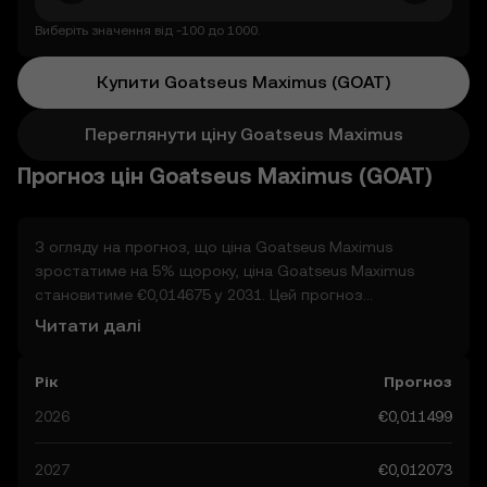
Виберіть значення від -100 до 1000.
Купити Goatseus Maximus (GOAT)
Переглянути ціну Goatseus Maximus
Прогноз цін Goatseus Maximus (GOAT)
З огляду на прогноз, що ціна Goatseus Maximus
зростатиме на 5% щороку, ціна Goatseus Maximus
становитиме €0,014675 у 2031. Цей прогноз
формується щороку. За прогнозами, ціна Goatseus
Читати далі
Maximus продовжуватиме зростати й, імовірно,
становитиме €0,012073 до кінця року. Розгляньмо інші
Рік
Прогноз
реальні фактори, які можуть вплинути на ефективність
цього прогнозу. Наразі прогнози спільноти щодо
2026
€0,011499
Goatseus Maximus варіюються від €0,011499 до
€0,060406, з піковим значенням €0,060406. Їх можна
2027
€0,012073
пояснити змінами й технологічним прогресом у