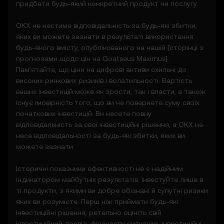
придбати будь-який конкретний продукт чи послугу.
інформаційного використання, зокрема
наочного представлення динаміки цін;
OKX не нестиме відповідальність за будь-які збитки,
• повідомлення або оголошення про
яких ви можете зазнати в результаті використання
незвичну ринкову активність.
будь-якого вмісту, опублікованого на нашій [сторінці з
3.3 Ці Функції прогнозування цін не мають
прогнозами щодо цін на
Goatseus Maximus
].
розцінюватися як фінансова або
Пам’ятайте, що ціни на цифрові активи схильні до
інвестиційна порада, і на них не слід
високих ринкових ризиків і волатильності. Вартість
покладатися під час ухвалення рішень
ваших інвестицій може як зрости, так і впасти, а також
щодо інвестування чи продуктів.
існує імовірність того, що ви не повернете суму своїх
початкових інвестицій. Ви несете повну
4. Ваші зобов’язання
відповідальність за свої інвестиційні рішення, а OKX не
4.1 Ви погоджуєтеся:
несе відповідальності за будь-які збитки, яких ви
• дотримуватись усіх Умов і оновлень;
можете зазнати.
• утримуватися від копіювання або
комерційного використання Функцій
Історичні показники ефективності не є надійним
прогнозування цін без попереднього
індикатором майбутніх результатів. Інвестуйте лише в
письмового дозволу;
ті продукти, з якими ви добре обізнані й супутні ризики
• виявляти належну обачність і
яких ви розумієте. Перш ніж приймати будь-які
залишатися поінформованими про будь-
інвестиційні рішення, ретельно оцініть свій
які оголошення OKX або ринкову
інвестиційний досвід, фінансову ситуацію, інвестиційні