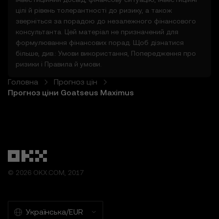
активність.
цілі й рівень толерантності до ризику, а також
зверніться за порадою до незалежного фінансового
5. Застереження й винятки
консультанта. Цей матеріал не призначений для
5.1 Функції прогнозування цін і наданий
формулювання фінансових порад. Щоб дізнатися
вміст:
більше, див.:
Умови використання
,
Попередження про
• не мають гарантій щодо точності або
ризики
і
Правила й умови
.
повноти;
• не є інвестиційною або фінансовою
Головна
Прогноз цін
порадою;
Прогноз ціни Goatseus Maximus
• не є заохоченням або рекомендаціями.
5.2 Вам не слід покладатися на Функції
прогнозування цін під час ухвалення
рішень щодо інвестування або продуктів.
OKX відмовляється від відповідальності за
будь-які рішення, ухвалені на основі
інформації, наданої Функціями
© 2026 OKX.COM, 2017
прогнозування цін.
5.3 У межах, дозволених законодавством,
OKX відмовляється від усіх
опосередкованих гарантій, зокрема щодо
Українська/EUR
комерційної придатності й відповідності