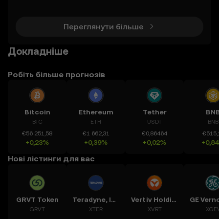
віт криптовалют бачив появу безлічі токенів, але
мало хто зміг захопити уяву мас так, як Goatseus
Maximus (G
Переглянути більше
Докладніше
Робіть більше прогнозів
Bitcoin
Ethereum
Tether
BN
BTC
ETH
USDT
BNB
€56 251,58
€1 662,31
€0,86464
€515,
+0,23%
+0,39%
+0,02%
+0,8
Нові лістинги для вас
GRVT Token
Teradyne, Inc.
Vertiv Holdings, LLC
GRVT
XTER
XVRT
XGE