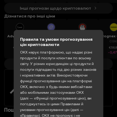
Інші прогнози щодо криптовалют
Дізнатися про інші ціни
Adventure Gold
Band
Simons Cat
Правила та умови прогнозування
AGLD
BAND
CAT
CGN
цін криптовалюти
€0,13333
€0,14077
€0,0₅13402
€58,
OKX керує платформою, що надає різні
+0,13%
+1,41%
+5,55%
-0,4
продукти й послуги клієнтам по всьому
Інші ціни криптовалют
світу. У різних юрисдикціях ці продукти й
послуги підпадають під дію різних законів
і нормативних актів. Використовуючи
Понад 60 торгових пар із євро
функції прогнозування цін на платформі
на OKX для диверсифікації
OKX, включно з будь-якими вебсайтами
портфеля
або мобільними застосунками OKX
Спробувати
(далі — «Функції прогнозування цін»), ви
погоджуєтесь із цими Правилами й
Поширені запитання
умовами прогнозування цін (далі —
«Правила»). OKX не пропонує і не