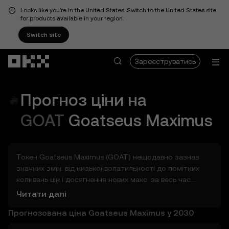
Looks like you're in the United States. Switch to the United States site
for products available in your region.
Switch site
Перейти до основного вмісту
Зареєструватись
Прогноз ціни на
GOAT
Goatseus Maximus
Токен Goatseus Maximus (GOAT) нещодавно зазнав
значних змін: від низької волатильності до помітних
коливань цін і досягнення нових макс. за весь час.
Отже, скільки може коштувати токен Goatseus
Читати далі
Maximus (GOAT) завтра, до кінця 2026, через 2027,
Прогнозована ціна Goatseus Maximus у 2030
2028, 2030 або 2040? Ознайомтеся з інструментами,
які допоможуть вам оцінити потенціал Goatseus