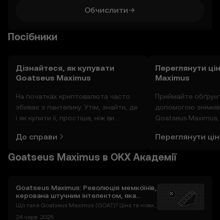
Обчислити
Посібники
Дізнайтеся, як купувати
Переглянути ці
Goatseus Maximus
Maximus
На початках криптовалюта часто
Приймайте обґрунт
збиває з пантелику. Утім, знайти, де
допомогою знімків 
і як купити її, простіше, ніж ви
Goatseus Maximus,
думаєте. Розпочніть свою подорож
спільноти, новин т
До справи
Переглянути цін
за допомогою застосунку OKX для
реального часу.
мобільних пристроїв або
Goatseus Maximus в OKX Академії
безпосередньо на цьому вебсайті.
Goatseus Maximus: Революція мемкоїнів,
керована штучним інтелектом, яка
змінює криптокультуру
Що таке Goatseus Maximus (GOAT)? Ціна та новин
и Goat Coin Вступ до Goatseus Maximus (GOAT) С
24 черв. 2025