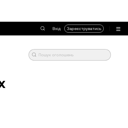
Вхід
Зареєструватись
х