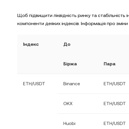
Щоб підвищити ліквідність ринку та стабільність і
компоненти деяких індексів. Інформація про змін
Індекс
До
Біржа
Пара
ETH/USDT
Binance
ETH/USDT
OKX
ETH/USDT
Huobi
ETH/USDT