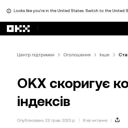
Looks like you're in the United States. Switch to the United S
Перейти до основного вмісту
Центр підтримки
Оголошення
Інше
Ста
OKX скоригує к
індексів
Опубліковано 23 трав. 2023 р.
9 хв читання