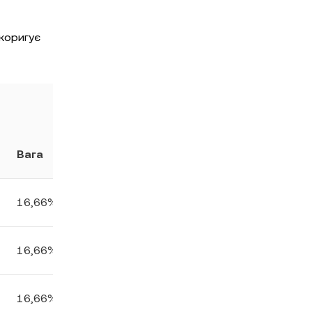
коригує
Вага
16,66%
16,66%
16,66%