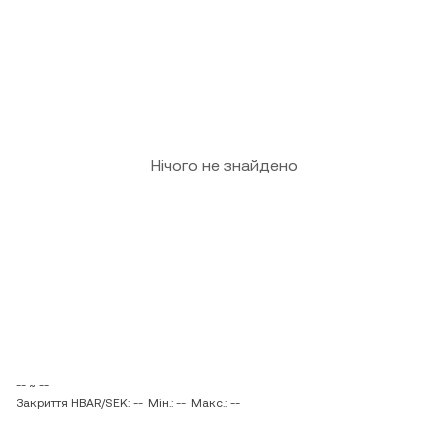
Нічого не знайдено
-- ~ --
Закриття HBAR/SEK: --
Мін.: --
Макс.: --