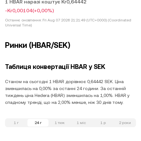
1 HBAR наразі коштує Kr0,64442
-Kr0,00104
(+0,00%)
Останнє оновлення:
Fri Aug 07 2026 21:21:49 (UTC+0000) (Coordinated
Universal Time)
Ринки (HBAR/SEK)
Таблиця конвертації HBAR у SEK
Станом на сьогодні 1 HBAR дорівнює 0,64442 SEK. Ціна
зменшилась на 0,00% за останні 24 години. За останній
тиждень ціна Hedera (HBAR) зменшилась на 1,00%. HBAR у
спадному тренді, що на 2,00% менше, ніж 30 днів тому.
1 г
24 г
1 тиж
1 міс
1 р
2 роки