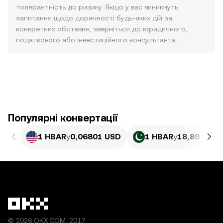
толерантність до ризику. Якщо у вас виникнуть
запитання щодо доречності будь-яких дій за
конкретних обставин, зверніться до юридичного,
податкового або інвестиційного консультанта.
Популярні конвертації
1 HBAR
у
0,06801 USD
1 HBAR
у
18,89 PKR
© 2026 OKX.COM, 2017