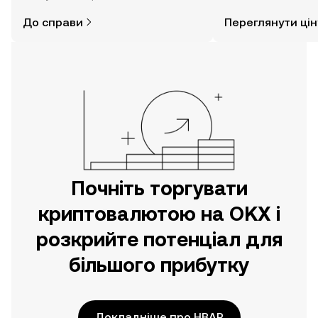
думаєте. Розпочніть свою подорож
До справи
Переглянути цін
за допомогою застосунку OKX для
мобільних пристроїв або
безпосередньо на цьому вебсайті.
Почніть торгувати
криптовалютою на OKX і
розкрийте потенціал для
більшого прибутку
Докладніше про HBAR