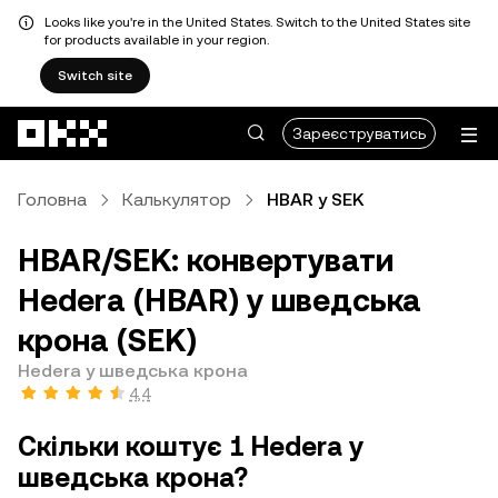
Looks like you're in the United States. Switch to the United States site
for products available in your region.
Switch site
Перейти до основного вмісту
Зареєструватись
Головна
Калькулятор
HBAR у SEK
HBAR/SEK: конвертувати
Hedera (HBAR) у шведська
крона (SEK)
Hedera у шведська крона
4,4
Скільки коштує 1 Hedera у
шведська крона?