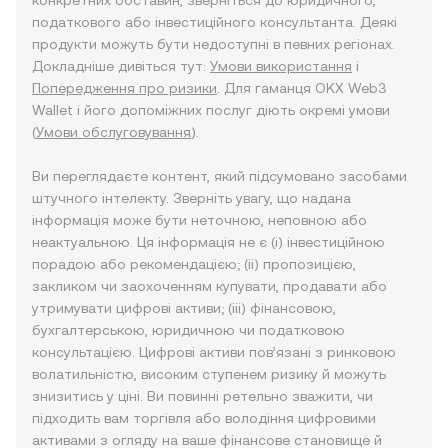
конкретних обставин, зверніться до юридичного,
податкового або інвестиційного консультанта. Деякі
продукти можуть бути недоступні в певних регіонах.
Докладніше дивіться тут:
Умови використання
і
Попередження про ризики
. Для гаманця OKX Web3
Wallet і його допоміжних послуг діють окремі умови
(
Умови обслуговування
).
Ви переглядаєте контент, який підсумовано засобами
штучного інтелекту. Зверніть увагу, що надана
інформація може бути неточною, неповною або
неактуальною. Ця інформація не є (i) інвестиційною
порадою або рекомендацією; (ii) пропозицією,
закликом чи заохоченням купувати, продавати або
утримувати цифрові активи; (iii) фінансовою,
бухгалтерською, юридичною чи податковою
консультацією. Цифрові активи пов’язані з ринковою
волатильністю, високим ступенем ризику й можуть
знизитись у ціні. Ви повинні ретельно зважити, чи
підходить вам торгівля або володіння цифровими
активами з огляду на ваше фінансове становище й