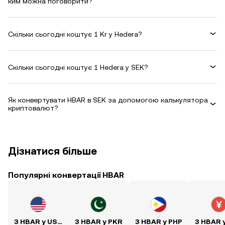
ким можна поговорити?
Скільки сьогодні коштує 1 Kr у Hedera?
Скільки сьогодні коштує 1 Hedera у SEK?
Як конвертувати HBAR в SEK за допомогою калькулятора
криптовалют?
Дізнатися більше
Популярні конвертації HBAR
З HBAR у USD
З HBAR у PKR
З HBAR у PHP
З HBAR 