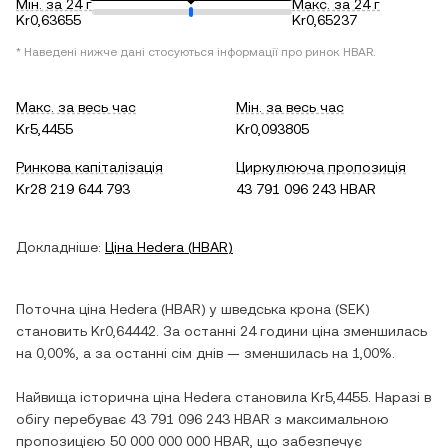
Мін. за 24 г
Макс. за 24 г
Kr0,63655
Kr0,65237
* Наведені нижче дані стосуються інформації про ринок
HBAR
.
Макс. за весь час
Мін. за весь час
Kr5,4455
Kr0,093805
Ринкова капіталізація
Циркулююча пропозиція
Kr28 219 644 793
43 791 096 243 HBAR
Докладніше:
Ціна
Hedera
(
HBAR
)
Поточна ціна
Hedera
(
HBAR
) у
шведська крона
(
SEK
)
становить
Kr0,64442
. За останні 24 години ціна
зменшилась
на
0,00%
, а за останні сім днів —
зменшилась
на
1,00%
.
Найвища історична ціна
Hedera
становила
Kr5,4455
. Наразі в
обігу перебуває
43 791 096 243 HBAR
з максимальною
пропозицією
50 000 000 000 HBAR
, що забезпечує