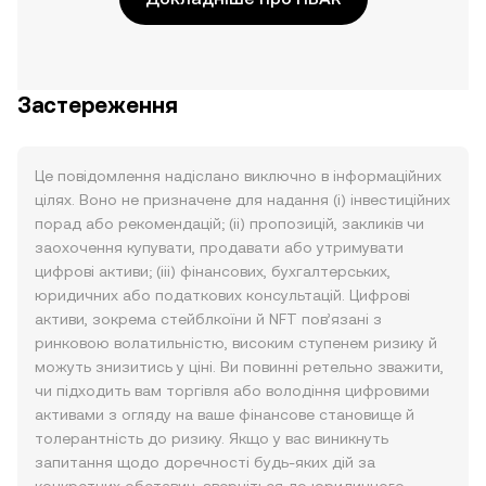
Застереження
Це повідомлення надіслано виключно в інформаційних
цілях. Воно не призначене для надання (i) інвестиційних
порад або рекомендацій; (ii) пропозицій, закликів чи
заохочення купувати, продавати або утримувати
цифрові активи; (iii) фінансових, бухгалтерських,
юридичних або податкових консультацій. Цифрові
активи, зокрема стейблкоїни й NFT пов’язані з
ринковою волатильністю, високим ступенем ризику й
можуть знизитись у ціні. Ви повинні ретельно зважити,
чи підходить вам торгівля або володіння цифровими
активами з огляду на ваше фінансове становище й
толерантність до ризику. Якщо у вас виникнуть
запитання щодо доречності будь-яких дій за