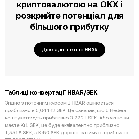
криптовалютою на OKX і
розкрийте потенціал для
більшого прибутку
Докладніше про HBAR
Таблиці конвертації HBAR/SEK
Згідно з поточним курсом 1 HBAR оцінюється
приблизно в 0,64442 SEK. Це означає, що 5 Hedera
коштуватимуть приблизно 3,2221 SEK. Або якщо ви
маєте Kr1 SEK, це буде еквівалентно приблизно
1,5518 SEK, а Kr50 SEK дорівнюватимуть приблизно