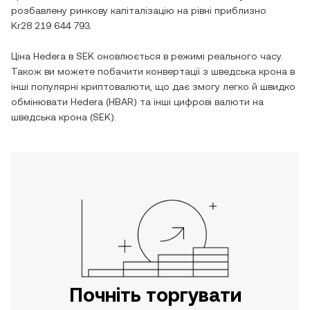
розбавлену ринкову капіталізацію на рівні приблизно
Kr28 219 644 793
.
Ціна
Hedera
в
SEK
оновлюється в режимі реального часу.
Також ви можете побачити конвертації з
шведська крона
в
інші популярні криптовалюти, що дає змогу легко й швидко
обмінювати
Hedera
(
HBAR
) та інші цифрові валюти на
шведська крона
(
SEK
).
Почніть торгувати