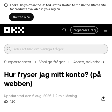
Looks like you're in the United States. Switch to the United States site
for products available in your region.
Switch site
Hoppa till huvudinnehåll
Registrera dig
Supportcenter
Vanliga frågor
Konto, säkerhet och v
Hur fryser jag mitt konto? (på
webben)
Uppdaterad den 6 aug. 2026
2 min läsning
410