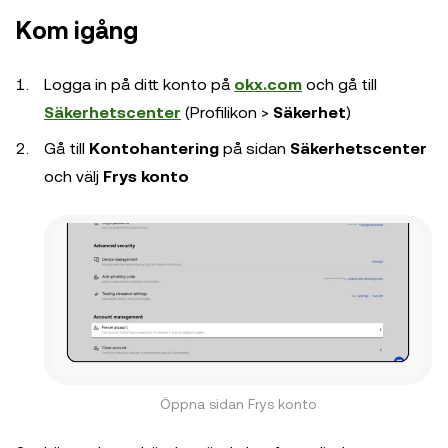
Kom igång
Logga in på ditt konto på
okx.com
och gå till
Säkerhetscenter
(Profilikon >
Säkerhet
)
Gå till
Kontohantering
på sidan
Säkerhetscenter
och välj
Frys konto
Öppna sidan Frys konto