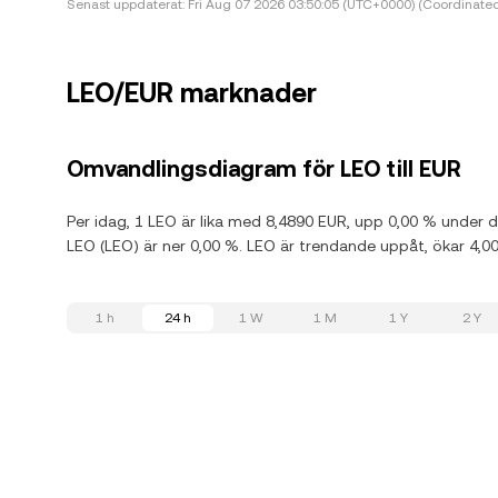
Senast uppdaterat:
Fri Aug 07 2026 03:50:05 (UTC+0000) (Coordinated
LEO/EUR marknader
Omvandlingsdiagram för LEO till EUR
Per idag, 1 LEO är lika med 8,4890 EUR, upp 0,00 % under
LEO (LEO) är ner 0,00 %. LEO är trendande uppåt, ökar 4,
1 h
24 h
1 W
1 M
1 Y
2 Y