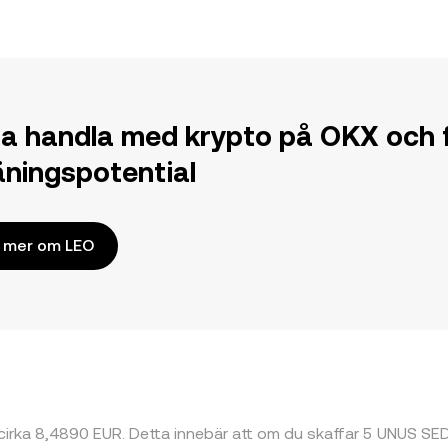
ja handla med krypto på OKX och f
jäningspotential
 mer om LEO
l cirka 8,4890 EUR. Detta innebär att om du skaffar 5 UNUS S