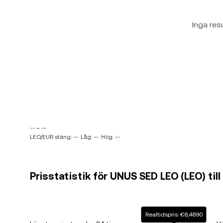
Inga res
-- ~ --
LEO/EUR stäng: --
Låg: --
Hög: --
Prisstatistik för UNUS SED LEO (LEO) till
Realtidspris: €8,4890