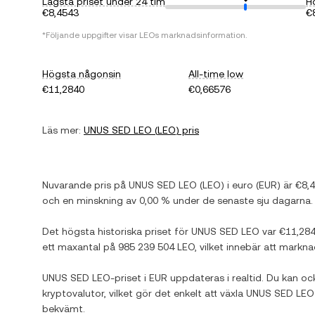
Lägsta priset under 24 tim
H
€8,4543
€
*Följande uppgifter visar
LEO
s marknadsinformation.
Högsta någonsin
All-time low
€11,2840
€0,66576
Läs mer:
UNUS SED LEO
(
LEO
) pris
Nuvarande pris på
UNUS SED LEO
(
LEO
) i
euro
(
EUR
) är
€8,
och
en minskning
av
0,00 %
under de senaste sju dagarna.
Det högsta historiska priset för
UNUS SED LEO
var
€11,28
ett maxantal på
985 239 504 LEO
, vilket innebär att markn
UNUS SED LEO
-priset i
EUR
uppdateras i realtid. Du kan oc
kryptovalutor, vilket gör det enkelt att växla
UNUS SED LEO
bekvämt.