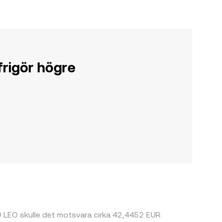
rigör högre
ED LEO skulle det motsvara cirka 42,4452 EUR.