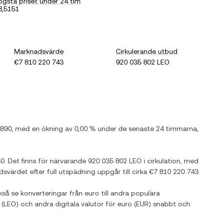
ögsta priset under 24 tim
8,5151
Marknadsvärde
Cirkulerande utbud
€7 810 220 743
920 035 802 LEO
4890
, med
en ökning
av
0,00 %
under de senaste 24 timmarna,
40
. Det finns för närvarande
920 035 802 LEO
i cirkulation, med
adsvärdet efter full utspädning uppgår till cirka
€7 810 220 743
.
kså se konverteringar från
euro
till andra populära
(
LEO
) och andra digitala valutor för
euro
(
EUR
) snabbt och