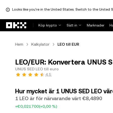
Looks like you're in the United States. Switch to the United S
Hoppa till huvudinnehåll
Köp krypto
Sätt in
Marknader
H
Hem
Kalkylator
LEO till EUR
LEO/EUR: Konvertera UNUS SED
UNUS SED LEO till euro
4,5
Hur mycket är 1 UNUS SED LEO värd
1 LEO är för närvarande värt €8,4890
+€0,021700
(+0,00 %)