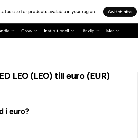
tates site for products available in your region.
Switch site
andla
Grow
Institutionell
Lär dig
Mer
 LEO (LEO) till euro (EUR)
 i euro?