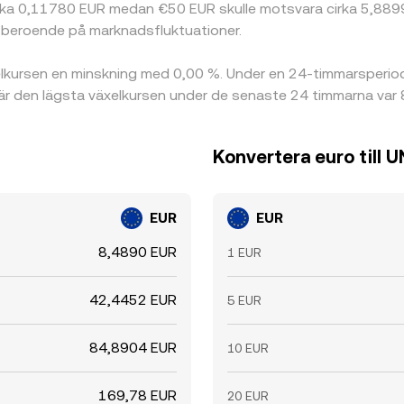
irka 0,11780 EUR medan €50 EUR skulle motsvara cirka 5,8899 
a beroende på marknadsfluktuationer.
kursen en minskning med 0,00 %. Under en 24-timmarsperiod
där den lägsta växelkursen under de senaste 24 timmarna var
Konvertera euro till 
EUR
EUR
8,4890 EUR
1 EUR
42,4452 EUR
5 EUR
84,8904 EUR
10 EUR
169,78 EUR
20 EUR