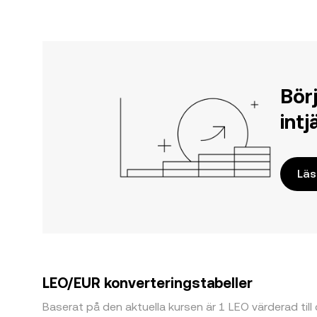
Bör
int
Läs
LEO/EUR konverteringstabeller
Baserat på den aktuella kursen är 1 LEO värderad til