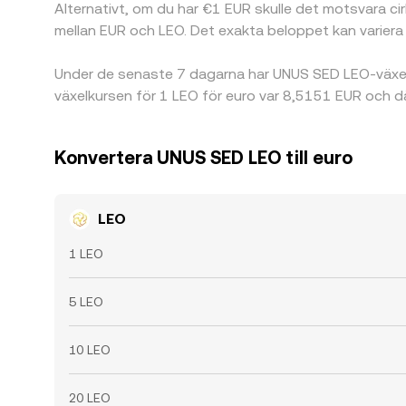
Alternativt, om du har €1 EUR skulle det motsvara c
mellan EUR och LEO. Det exakta beloppet kan varier
Under de senaste 7 dagarna har UNUS SED LEO-växel
växelkursen för 1 LEO för euro var 8,5151 EUR och 
Konvertera UNUS SED LEO till euro
LEO
1 LEO
5 LEO
10 LEO
20 LEO