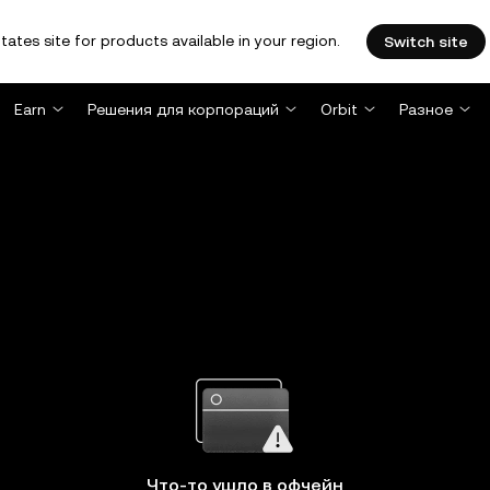
tates site for products available in your region.
Switch site
Earn
Решения для корпораций
Orbit
Разное
Что-то ушло в офчейн