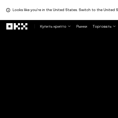
Looks like you're in the United States. Switch to the United S
Перейти к основному контенту
Купить крипто
Рынки
Торговать