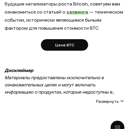
будущие катализаторы роста Bitcoin, советуем вам
ознакомиться со статьей о
халвинге
— техническом
событии, исторически являющимся бычьим
фактором для повышения стоимости BTC.
Цена BTC
Дисклеймер
Материалы предоставлены исключительно в
ознакомительных целях и могут включать
информацию о продуктах, которые недоступны в
вашем регионе. Они не являются инвестиционным
Развернуть
советом или рекомендацией, предложением или
приглашением к покупке, продаже или удержанию
криптовалюты / цифровых активов, советом в
финансовой, бухгалтерской, юридической или