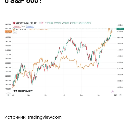
с S&P 500?
Источник: tradingview.com