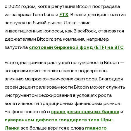
с 2022 годом, когда репутация Bitcoin пострадала
из-за краха Terra Luna и
FTX
. В наши дни криптоактив
вернулся на бычий рынок. Даже такие
инвестиционные колоссы, как BlackRock, становятся
держателями Bitcoin: эта компания, например,
запустила
спотовый биржевой фонд (ETF) на BTC
.
Еще одна причина растущей популярности Bitcoin —
котировки криптовалюты менее подвержены
влиянию макроэкономических факторов. Благодаря
своей децентрализованности Bitcoin может служить
инструментом хеджирования в условиях роста
волатильности традиционных финансовых рынков.
На фоне новостей о
крахе региональных банков
и
суверенном дефолте государств типа Шри-
Ланки
все больше верится в слова
главного