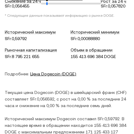
Снижение за 24 ч
Рост за 24 ч
SFr.0,056455
SFr.0,057820
* Следующие данные показывают информацию о рынке
DOGE
.
Исторический максимум
Исторический минимум
SFr.0,59792
SFr.0,00088880
Рыночная капитализация
Объем в обращении
SFr.8 795 221 655
155 413 696 384 DOGE
Подробнее:
Цена
Dogecoin
(
DOGE
)
Текущая цена
Dogecoin
(
DOGE
) в
швейцарский франк
(
CHF
)
составляет
SFr.0,056592
, c
рост
на
0,00 %
за последние 24
часа и
снижение
на
0,00 %
за последние семь дней.
Исторический максимум
Dogecoin
составил
SFr.0,59792
. В
настоящее время в обращении находится
155 413 696 384
DOGE
с максимальным предложением
171 125 433 127