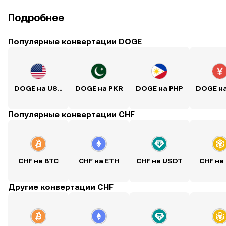
Подробнее
Популярные конвертации DOGE
DOGE на USD
DOGE на PKR
DOGE на PHP
DOGE н
Популярные конвертации CHF
CHF на BTC
CHF на ETH
CHF на USDT
CHF на
Другие конвертации CHF