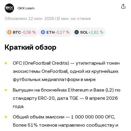
OKX Learn
Обновлено 12 июн. 2026 г.
2 мин. на чтение
BTC
-0,36 %
ETH
-0,17 %
SOL
+1,61 %
Краткий обзор
OFC (OneFootball Credits) — утилитарный токен
экосистемы OneFootball, одной из крупнейших
футбольных медиаплатформ в мире.
Выпущен на блокчейнах Ethereum и Base (L2) по
стандарту ERC-20, дата TGE — 9 апреля 2026
года.
Общий объём эмиссии — 1 000 000 000 OFC,
более 51% токенов направлено сообществу и