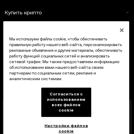
Купить крипто
Крипто-калькулятор
Мы используем файлы cookie, чтобы обеспечивать
Трейдинг
правильную работу нашего веб-сайта, персонализировать
рекламные объявления и другие материалы, обеспечивать
работу функций социальных сетей и анализировать
сетевой трафик. Мы также предоставляем информацию
об использовании вами нашего веб-сайта своим
партнерам по социальным сетям, рекламе и
аналитическим системам.
Согласиться с
использованием
всех файлов
Компания OKX Europe Limited, работающая под
cookie
торговой маркой OKX, получила лицензию
поставщика услуг в сфере криптоактивов от MFSA
в соответствии со статьей 28 Закона о рынках
Настройки файлов
криптоактивов (глава 647 Свода законов Мальты).
cookie