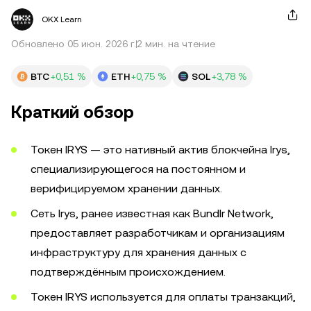
OKX Learn
Обновлено 05 июн. 2026 г.
2 мин. на чтение
BTC
+0,51 %
ETH
+0,75 %
SOL
+3,78 %
Краткий обзор
Токен IRYS — это нативный актив блокчейна Irys,
специализирующегося на постоянном и
верифицируемом хранении данных.
Сеть Irys, ранее известная как Bundlr Network,
предоставляет разработчикам и организациям
инфраструктуру для хранения данных с
подтверждённым происхождением.
Токен IRYS используется для оплаты транзакций,