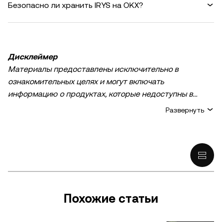
Безопасно ли хранить IRYS на OKX?
Дисклеймер
Материалы предоставлены исключительно в
ознакомительных целях и могут включать
информацию о продуктах, которые недоступны в
вашем регионе. Они не являются инвестиционным
Развернуть
советом или рекомендацией, предложением или
приглашением к покупке, продаже или удержанию
криптовалюты / цифровых активов, советом в
финансовой, бухгалтерской, юридической или
налоговой сфере. Криптовалютные и цифровые
активы, в том числе стейблкоины, сопряжены с
высокими рисками и подвержены сильным ценовым
Похожие статьи
колебаниям. Тщательно оцените финансовое
состояние и определите, подходит ли вам торговля и