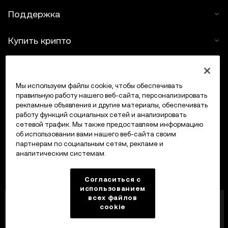
Поддержка
Купить крипто
Крипто-калькулятор
Мы используем файлы cookie, чтобы обеспечивать
Трейдинг
правильную работу нашего веб-сайта, персонализировать
рекламные объявления и другие материалы, обеспечивать
работу функций социальных сетей и анализировать
сетевой трафик. Мы также предоставляем информацию
об использовании вами нашего веб-сайта своим
партнерам по социальным сетям, рекламе и
аналитическим системам.
Согласиться с
использованием
всех файлов
Компания OKX Europe Limited, работающая под
cookie
торговой маркой OKX, получила лицензию
поставщика услуг в сфере криптоактивов от MFSA