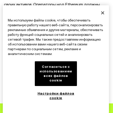
своих активов. Операторы нод Ethereum должны
будут обновить свои клиенты.
Мы используем файлы cookie, чтобы обеспечивать
правильную работу нашего веб-сайта, персонализировать
рекламные объявления и другие материалы, обеспечивать
В чем потенциальные риски обновления
работу функций социальных сетей и анализировать
Dencun?
сетевой трафик. Мы также предоставляем информацию
об использовании вами нашего веб-сайта своим
партнерам по социальным сетям, рекламе и
Как и при любом крупном обновлении, существует
аналитическим системам.
риск возникновения непредвиденных проблем. К ним
относятся задержки и перебои в работе сети
Согласиться с
использованием
Ethereum.
всех файлов
cookie
Настройки файлов
Что будет после обновления Ethereum
cookie
Dencun?
Зарегистрируйтесь
на OKX