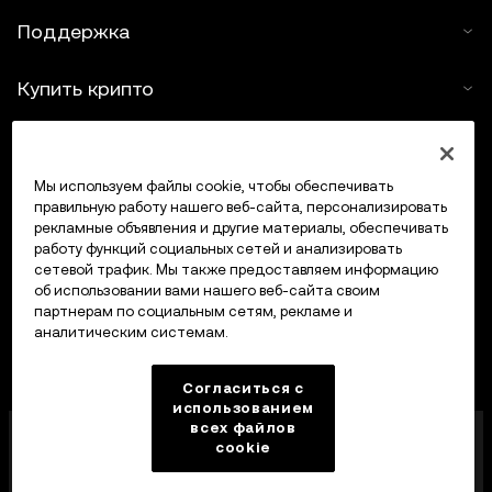
Поддержка
Купить крипто
Крипто-калькулятор
Мы используем файлы cookie, чтобы обеспечивать
Трейдинг
правильную работу нашего веб-сайта, персонализировать
рекламные объявления и другие материалы, обеспечивать
работу функций социальных сетей и анализировать
сетевой трафик. Мы также предоставляем информацию
об использовании вами нашего веб-сайта своим
партнерам по социальным сетям, рекламе и
аналитическим системам.
Согласиться с
использованием
всех файлов
Компания OKX Europe Limited, работающая под
cookie
торговой маркой OKX, получила лицензию
поставщика услуг в сфере криптоактивов от MFSA