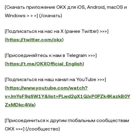
[Скачать приложение OKX для iOS, Android, macOS и
Windows > > >] (/скачать)
[Подписаться на нас на X (ранее Twitter) >>>]
(
https://twitter.com/okx
)
[Присоединяйтесь к нам в Telegram >>>]
(
https://t.me/OKXOfficial_English
)
[Подписаться на наш канал на YouTube >>>]
(
https://www.youtube.com/watch?
v=JmYsF9qSW1Y&list=PLwd2gX1QJxP0PZk4KazkB0Y
ZxMDkc4iVa
)
[Присоединиться к другим глобальным сообществам
OKX >>>] (/сообщество)